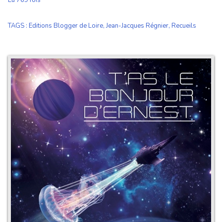
Lu 769 fois
TAGS
:
Editions Blogger de Loire
,
Jean-Jacques Régnier
,
Recueils