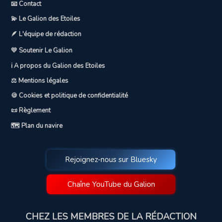
📧 Contact
💫 Le Galion des Etoiles
🪶 L'équipe de rédaction
💛 Soutenir Le Galion
ℹ️ A propos du Galion des Etoiles
⚖️ Mentions légales
🍪 Cookies et politique de confidentialité
📜 Règlement
🗺️ Plan du navire
Rejoignez-nous sur Bluesky
Chaîne YouTube du Galion
CHEZ LES MEMBRES DE LA RÉDACTION