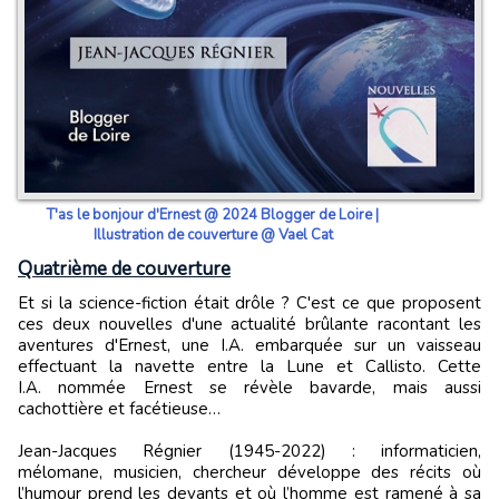
T'as le bonjour d'Ernest @ 2024 Blogger de Loire |
Illustration de couverture @ Vael Cat
Quatrième de couverture
Et si la science-fiction était drôle ? C'est ce que proposent
ces deux nouvelles d'une actualité brûlante racontant les
aventures d'Ernest, une I.A. embarquée sur un vaisseau
effectuant la navette entre la Lune et Callisto. Cette
I.A. nommée Ernest se révèle bavarde, mais aussi
cachottière et facétieuse…
Jean-Jacques Régnier (1945-2022) : informaticien,
mélomane, musicien, chercheur développe des récits où
l’humour prend les devants et où l’homme est ramené à sa