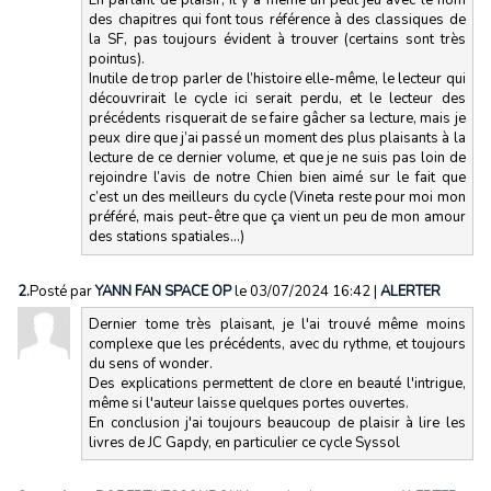
En parlant de plaisir, il y a même un petit jeu avec le nom
des chapitres qui font tous référence à des classiques de
la SF, pas toujours évident à trouver (certains sont très
pointus).
Inutile de trop parler de l’histoire elle-même, le lecteur qui
découvrirait le cycle ici serait perdu, et le lecteur des
précédents risquerait de se faire gâcher sa lecture, mais je
peux dire que j’ai passé un moment des plus plaisants à la
lecture de ce dernier volume, et que je ne suis pas loin de
rejoindre l’avis de notre Chien bien aimé sur le fait que
c’est un des meilleurs du cycle (Vineta reste pour moi mon
préféré, mais peut-être que ça vient un peu de mon amour
des stations spatiales…)
2.
Posté par
YANN FAN SPACE OP
le 03/07/2024 16:42
|
ALERTER
Dernier tome très plaisant, je l'ai trouvé même moins
complexe que les précédents, avec du rythme, et toujours
du sens of wonder.
Des explications permettent de clore en beauté l'intrigue,
même si l'auteur laisse quelques portes ouvertes.
En conclusion j'ai toujours beaucoup de plaisir à lire les
livres de JC Gapdy, en particulier ce cycle Syssol