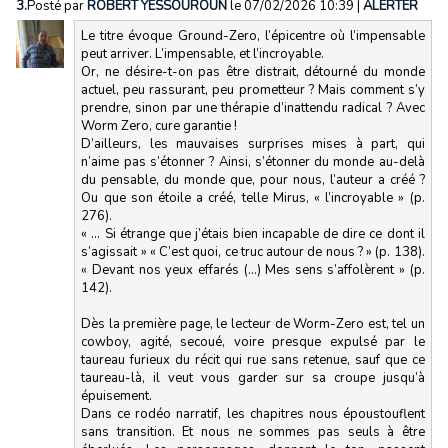
3.
Posté par
ROBERT YESSOUROUN
le 07/02/2026 10:39
|
ALERTER
Le titre évoque Ground-Zero, l’épicentre où l’impensable
peut arriver. L’impensable, et l’incroyable.
Or, ne désire-t-on pas être distrait, détourné du monde
actuel, peu rassurant, peu prometteur ? Mais comment s’y
prendre, sinon par une thérapie d’inattendu radical ? Avec
Worm Zero, cure garantie !
D’ailleurs, les mauvaises surprises mises à part, qui
n’aime pas s’étonner ? Ainsi, s’étonner du monde au-delà
du pensable, du monde que, pour nous, l’auteur a créé ?
Ou que son étoile a créé, telle Mirus, « l’incroyable » (p.
276).
« … Si étrange que j’étais bien incapable de dire ce dont il
s’agissait » « C’est quoi, ce truc autour de nous ? » (p. 138).
« Devant nos yeux effarés (…) Mes sens s’affolèrent » (p.
142).
Dès la première page, le lecteur de Worm-Zero est, tel un
cowboy, agité, secoué, voire presque expulsé par le
taureau furieux du récit qui rue sans retenue, sauf que ce
taureau-là, il veut vous garder sur sa croupe jusqu’à
épuisement.
Dans ce rodéo narratif, les chapitres nous époustouflent
sans transition. Et nous ne sommes pas seuls à être