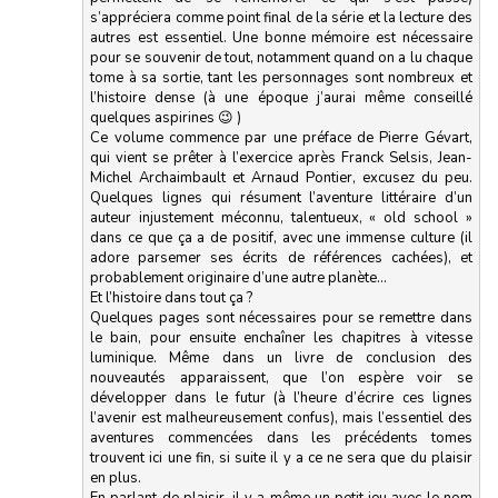
s’appréciera comme point final de la série et la lecture des
autres est essentiel. Une bonne mémoire est nécessaire
pour se souvenir de tout, notamment quand on a lu chaque
tome à sa sortie, tant les personnages sont nombreux et
l’histoire dense (à une époque j’aurai même conseillé
quelques aspirines 😉 )
Ce volume commence par une préface de Pierre Gévart,
qui vient se prêter à l’exercice après Franck Selsis, Jean-
Michel Archaimbault et Arnaud Pontier, excusez du peu.
Quelques lignes qui résument l’aventure littéraire d’un
auteur injustement méconnu, talentueux, « old school »
dans ce que ça a de positif, avec une immense culture (il
adore parsemer ses écrits de références cachées), et
probablement originaire d’une autre planète…
Et l’histoire dans tout ça ?
Quelques pages sont nécessaires pour se remettre dans
le bain, pour ensuite enchaîner les chapitres à vitesse
luminique. Même dans un livre de conclusion des
nouveautés apparaissent, que l’on espère voir se
développer dans le futur (à l’heure d’écrire ces lignes
l’avenir est malheureusement confus), mais l’essentiel des
aventures commencées dans les précédents tomes
trouvent ici une fin, si suite il y a ce ne sera que du plaisir
en plus.