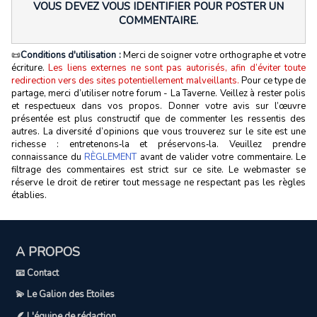
VOUS DEVEZ VOUS IDENTIFIER POUR POSTER UN
COMMENTAIRE.
📜
Conditions d'utilisation :
Merci de soigner votre orthographe et votre
écriture.
Les liens externes ne sont pas autorisés, afin d’éviter toute
redirection vers des sites potentiellement malveillants.
Pour ce type de
partage, merci d’utiliser notre forum - La Taverne. Veillez à rester polis
et respectueux dans vos propos. Donner votre avis sur l’œuvre
présentée est plus constructif que de commenter les ressentis des
autres. La diversité d’opinions que vous trouverez sur le site est une
richesse : entretenons‑la et préservons‑la. Veuillez prendre
connaissance du
RÈGLEMENT
avant de valider votre commentaire. Le
filtrage des commentaires est strict sur ce site. Le webmaster se
réserve le droit de retirer tout message ne respectant pas les règles
établies.
A PROPOS
📧 Contact
💫 Le Galion des Etoiles
🪶 L'équipe de rédaction