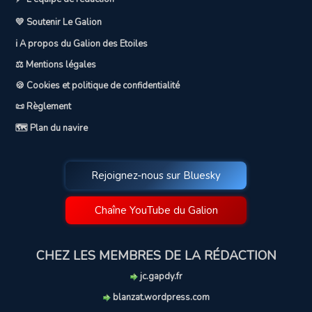
💛 Soutenir Le Galion
ℹ️ A propos du Galion des Etoiles
⚖️ Mentions légales
🍪 Cookies et politique de confidentialité
📜 Règlement
🗺️ Plan du navire
Rejoignez-nous sur Bluesky
Chaîne YouTube du Galion
CHEZ LES MEMBRES DE LA RÉDACTION
jc.gapdy.fr
blanzat.wordpress.com