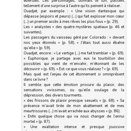
éberlués. Les personnages, donnant le ton, passent
tellement d’une surprise à l’autre qu’ils peinent à réaliser.
Ouadjet, par exemple : « Une vision dantesque qui
dépasse (espoirs et peurs) (…) qui fait exploser mon cœur
(…) un premier accès à mes rêves les plus fous » (p. 29).
Les « analystes » des quatre mystères spatiaux (p. 46 et
suivantes).
Les passagers du vaisseau géré par Colorado : « devant
nos yeux étonnés » (p. 58). « J’étais tout aussi ébahie
qu’elle » (p. 59).
Ouadjet, encore : « Le vertige (…) me fait trembler » (p. 69).
« Euphorique, je partage avec eux le tourbillon des
possibles qui vient de m’envahir, m’étonnant de les
découvrir » (p. 69). « Est-ce que vous réalisez ? » (p. 69).
Mais quel est l’enjeu de cet étonnement si omniprésent
dans ce livre ?
Il semble que cette émotion procure du plaisir, des
sensations vivissimes, ou qu’elle soulage de la
dépression, des divers tourments.
« des frissons de plaisir presque sexuels » (p. 68). « Sa
présence m’avait tirée de mon abattement et de mes
meurtrissures (…) m’avait arrachée aux abysses » (p. 86).
« Enfin quelque chose qui va nous changer de l’ennui
mortel » (p. 87).
« Une exaltation intense et presque jouissive