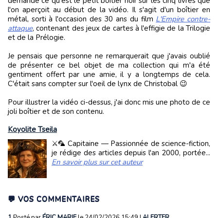
demande ce qu'est le petit boîtier noir sur les cinq livres que
l'on aperçoit au début de la vidéo. Il s'agit d'un boîtier en
métal, sorti à l'occasion des 30 ans du film
L'Empire contre-
attaque
, contenant des jeux de cartes à l'effigie de la Trilogie
et de la Prélogie.
Je pensais que personne ne remarquerait que j'avais oublié
de présenter ce bel objet de ma collection qui m'a été
gentiment offert par une amie, il y a longtemps de cela.
C'était sans compter sur l'oeil de lynx de Christobal 😉
Pour illustrer la vidéo ci-dessus, j'ai donc mis une photo de ce
joli boîtier et de son contenu.
Koyolite Tseila
⚔️🦜 Capitaine — Passionnée de science-fiction,
je rédige des articles depuis l'an 2000, portée...
En savoir plus sur cet auteur
💬 VOS COMMENTAIRES
1.
Posté par
ÉRIC MARIE
le 24/02/2026 15:49
|
ALERTER