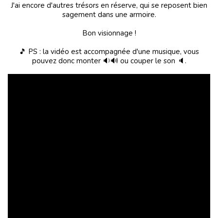
J'ai encore d'autres trésors en réserve, qui se reposent bien
sagement dans une armoire.
Bon visionnage !
🎵 PS : la vidéo est accompagnée d'une musique, vous
pouvez donc monter
🔉🔊
ou couper le son 🔈.