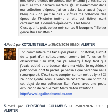
mes divers thèmes de vitrines. Bien entendu, j'ai les Bluray
(sauf les trois derniers machins 😄) et évidemment dans
ma collection d'épées, j'ai un sabre laser aussi (rayon
bleu) qui - on peut le dire - clôture ma collection des
épées de l'Histoire (même si elle est fictive) étant
certainement la dernière épée de tous les temps.
C'est quoi le petit boitier noir sur les 5 bouquins ? Boitier
genre étui à lunettes ?
4.
Posté par
KOYOLITE TSEILA
le 25/02/2026 08:50
|
ALERTER
Ton commentaire me fait super plaisir, Christobal, surtout
de la part d'un collectionneur comme toi. Tu es un fin
observateur : en effet, car j'ai remarqué trop tard que
j'avais oublié de présenter dans ma vidéo le mystérieux
petit boîtier dont tu parles, je pensais que personne ne le
remarquerait. C'était sans compter sur ton oeil de lynx ! 😉
J'ai donc ajouté, sous la vidéo de cet article, une photo de
cet objet de ma collection Star Wars, avec une petite
explication de ce que c'est. Merci de ton attention !
http://www.legaliondesetoiles.com
5.
Posté par
CHRISTOBAL COLUMBUS
le 25/02/2026 19:05
|
ALERTER