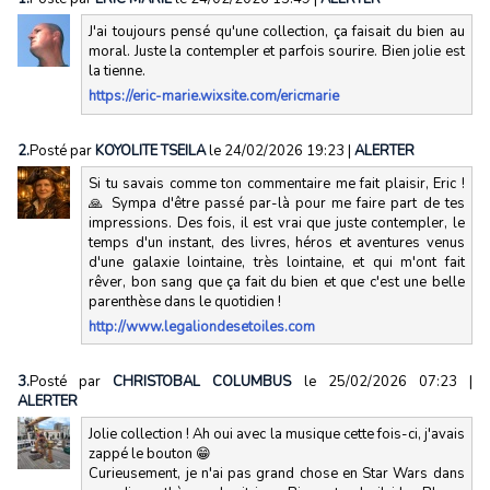
J'ai toujours pensé qu'une collection, ça faisait du bien au
moral. Juste la contempler et parfois sourire. Bien jolie est
la tienne.
https://eric-marie.wixsite.com/ericmarie
2.
Posté par
KOYOLITE TSEILA
le 24/02/2026 19:23
|
ALERTER
Si tu savais comme ton commentaire me fait plaisir, Eric !
🙏 Sympa d'être passé par-là pour me faire part de tes
impressions. Des fois, il est vrai que juste contempler, le
temps d'un instant, des livres, héros et aventures venus
d'une galaxie lointaine, très lointaine, et qui m'ont fait
rêver, bon sang que ça fait du bien et que c'est une belle
parenthèse dans le quotidien !
http://www.legaliondesetoiles.com
3.
Posté par
CHRISTOBAL COLUMBUS
le 25/02/2026 07:23
|
ALERTER
Jolie collection ! Ah oui avec la musique cette fois-ci, j'avais
zappé le bouton 😁
Curieusement, je n'ai pas grand chose en Star Wars dans