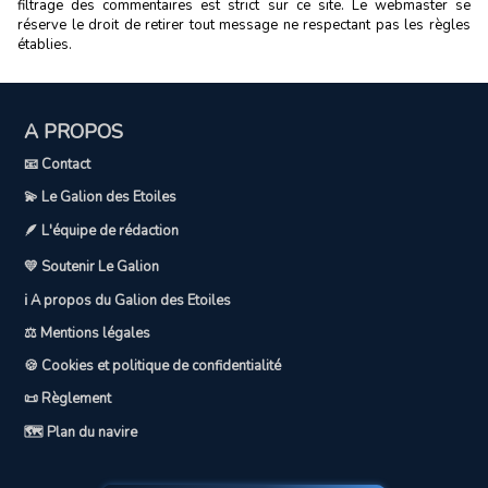
filtrage des commentaires est strict sur ce site. Le webmaster se
réserve le droit de retirer tout message ne respectant pas les règles
établies.
A PROPOS
📧 Contact
💫 Le Galion des Etoiles
🪶 L'équipe de rédaction
💛 Soutenir Le Galion
ℹ️ A propos du Galion des Etoiles
⚖️ Mentions légales
🍪 Cookies et politique de confidentialité
📜 Règlement
🗺️ Plan du navire