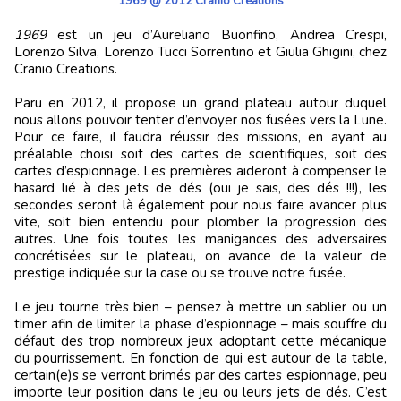
1969 @ 2012 Cranio Creations
1969
est un jeu d’Aureliano Buonfino, Andrea Crespi,
Lorenzo Silva, Lorenzo Tucci Sorrentino et Giulia Ghigini, chez
Cranio Creations.
Paru en 2012, il propose un grand plateau autour duquel
nous allons pouvoir tenter d’envoyer nos fusées vers la Lune.
Pour ce faire, il faudra réussir des missions, en ayant au
préalable choisi soit des cartes de scientifiques, soit des
cartes d’espionnage. Les premières aideront à compenser le
hasard lié à des jets de dés (oui je sais, des dés !!!), les
secondes seront là également pour nous faire avancer plus
vite, soit bien entendu pour plomber la progression des
autres. Une fois toutes les manigances des adversaires
concrétisées sur le plateau, on avance de la valeur de
prestige indiquée sur la case ou se trouve notre fusée.
Le jeu tourne très bien – pensez à mettre un sablier ou un
timer afin de limiter la phase d’espionnage – mais souffre du
défaut des trop nombreux jeux adoptant cette mécanique
du pourrissement. En fonction de qui est autour de la table,
certain(e)s se verront brimés par des cartes espionnage, peu
importe leur position dans le jeu ou leurs jets de dés. C’est