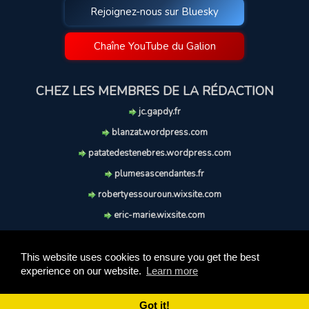
Rejoignez-nous sur Bluesky
Chaîne YouTube du Galion
CHEZ LES MEMBRES DE LA RÉDACTION
jc.gapdy.fr
blanzat.wordpress.com
patatedestenebres.wordpress.com
plumesascendantes.fr
robertyessouroun.wixsite.com
eric-marie.wixsite.com
lechiencritique.blogspot.com
soufflereve.blogspot.com
This website uses cookies to ensure you get the best
experience on our website.
Learn more
© 2009-2026 Le Galion des Etoiles. Tous droits réservés.
Ce site est réalisé et maintenu avec coeur et passion.
Got it!