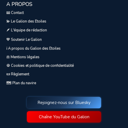
A PROPOS
📧 Contact
💫 Le Galion des Etoiles
🪶 L'équipe de rédaction
💛 Soutenir Le Galion
ℹ️ A propos du Galion des Etoiles
⚖️ Mentions légales
🍪 Cookies et politique de confidentialité
📜 Règlement
🗺️ Plan du navire
Rejoignez-nous sur Bluesky
Chaîne YouTube du Galion