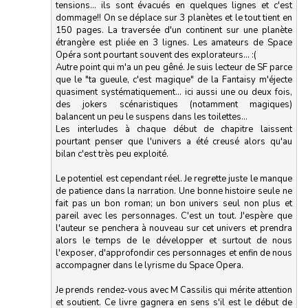
tensions... ils sont évacués en quelques lignes et c'est
dommage!! On se déplace sur 3 planètes et le tout tient en
150 pages. La traversée d'un continent sur une planète
étrangère est pliée en 3 lignes. Les amateurs de Space
Opéra sont pourtant souvent des explorateurs... :(
Autre point qui m'a un peu gêné. Je suis lecteur de SF parce
que le "ta gueule, c'est magique" de la Fantaisy m'éjecte
quasiment systématiquement... ici aussi une ou deux fois,
des jokers scénaristiques (notamment magiques)
balancent un peu le suspens dans les toilettes...
Les interludes à chaque début de chapitre laissent
pourtant penser que l'univers a été creusé alors qu'au
bilan c'est très peu exploité.
Le potentiel est cependant réel. Je regrette juste le manque
de patience dans la narration. Une bonne histoire seule ne
fait pas un bon roman; un bon univers seul non plus et
pareil avec les personnages. C'est un tout. J'espère que
l'auteur se penchera à nouveau sur cet univers et prendra
alors le temps de le développer et surtout de nous
l'exposer, d'approfondir ces personnages et enfin de nous
accompagner dans le lyrisme du Space Opera.
Je prends rendez-vous avec M Cassilis qui mérite attention
et soutient. Ce livre gagnera en sens s'il est le début de