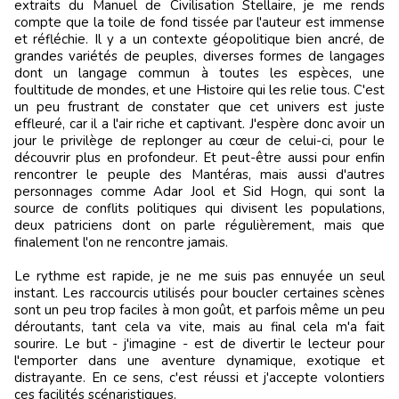
extraits du Manuel de Civilisation Stellaire, je me rends
compte que la toile de fond tissée par l'auteur est immense
et réfléchie. Il y a un contexte géopolitique bien ancré, de
grandes variétés de peuples, diverses formes de langages
dont un langage commun à toutes les espèces, une
foultitude de mondes, et une Histoire qui les relie tous. C'est
un peu frustrant de constater que cet univers est juste
effleuré, car il a l'air riche et captivant. J'espère donc avoir un
jour le privilège de replonger au cœur de celui-ci, pour le
découvrir plus en profondeur. Et peut-être aussi pour enfin
rencontrer le peuple des Mantéras, mais aussi d'autres
personnages comme Adar Jool et Sid Hogn, qui sont la
source de conflits politiques qui divisent les populations,
deux patriciens dont on parle régulièrement, mais que
finalement l'on ne rencontre jamais.
Le rythme est rapide, je ne me suis pas ennuyée un seul
instant. Les raccourcis utilisés pour boucler certaines scènes
sont un peu trop faciles à mon goût, et parfois même un peu
déroutants, tant cela va vite, mais au final cela m'a fait
sourire. Le but - j'imagine - est de divertir le lecteur pour
l'emporter dans une aventure dynamique, exotique et
distrayante. En ce sens, c'est réussi et j'accepte volontiers
ces facilités scénaristiques.