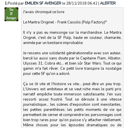
1.
Posté par
EMILIEN SF AVENGER
le 28/11/2018 06:42
|
ALERTER
J'avais chroniqué ce livre
Le Mantra Originel - Frank Cassilis (Pulp Factory)*
Il n'y a pas eu mensonge sur la marchandise. Le Mantra
Orignel, c'est de la SF Pulp, haute en couleur, chamarée,
animée par un bestiaire improbable.
Je ressens une solidarité générationnelle avec son auteur,
bercé lui aussi sans doute par le Capitaine Flam, Albator,
Ulysses 31, Cobra etc... et bien sûr Star Wars. Tout ce qui
gamin m'a fait rêver. Ce petit livre transpire la nostalgie
pour cette SF qu'on a adoré.
Ça se lit vite et l'histoire va vite... peut-être un peu trop.
L'Univers est ambitieux et se veut riche mais le parti pris
narratif empêche toute immersion satisfaisante. J'en suis
ressorti assez frustré. Tout se déroule à une vitesse
journalistique... les scènes d'exposition sont inexistantes,
les petites parenthèses; les petits moments de vie qui
permettent de cerner et comprendre les personnages sont
bien trop rares pour qu'on puisse s'y attacher réellement.
Même choses pour les épisodes dramatiques ou de