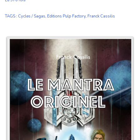
Lu 970 fois
TAGS
:
Cycles / Sagas
,
Editions Pulp Factory
,
Franck Cassilis