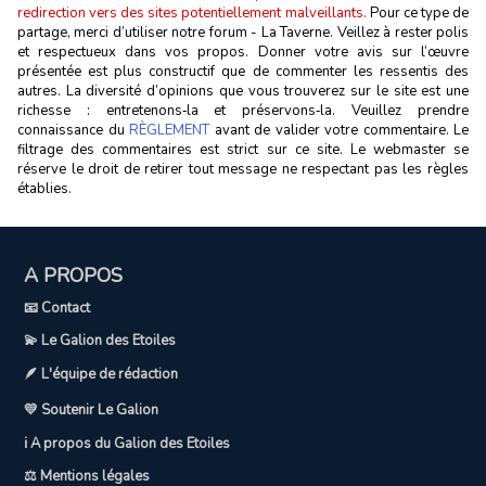
redirection vers des sites potentiellement malveillants.
Pour ce type de
partage, merci d’utiliser notre forum - La Taverne. Veillez à rester polis
et respectueux dans vos propos. Donner votre avis sur l’œuvre
présentée est plus constructif que de commenter les ressentis des
autres. La diversité d’opinions que vous trouverez sur le site est une
richesse : entretenons‑la et préservons‑la. Veuillez prendre
connaissance du
RÈGLEMENT
avant de valider votre commentaire. Le
filtrage des commentaires est strict sur ce site. Le webmaster se
réserve le droit de retirer tout message ne respectant pas les règles
établies.
A PROPOS
📧 Contact
💫 Le Galion des Etoiles
🪶 L'équipe de rédaction
💛 Soutenir Le Galion
ℹ️ A propos du Galion des Etoiles
⚖️ Mentions légales