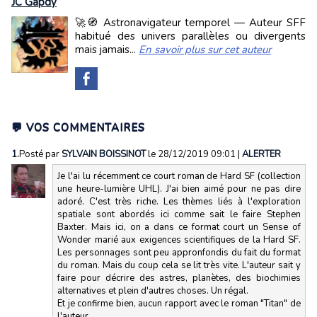
JC Gapdy
🚀🧭 Astronavigateur temporel — Auteur SFF
habitué des univers parallèles ou divergents
mais jamais...
En savoir plus sur cet auteur
💬 VOS COMMENTAIRES
1.
Posté par
SYLVAIN BOISSINOT
le 28/12/2019 09:01
|
ALERTER
Je l'ai lu récemment ce court roman de Hard SF (collection
une heure-lumière UHL). J'ai bien aimé pour ne pas dire
adoré. C'est très riche. Les thèmes liés à l'exploration
spatiale sont abordés ici comme sait le faire Stephen
Baxter. Mais ici, on a dans ce format court un Sense of
Wonder marié aux exigences scientifiques de la Hard SF.
Les personnages sont peu appronfondis du fait du format
du roman. Mais du coup cela se lit très vite. L'auteur sait y
faire pour décrire des astres, planètes, des biochimies
alternatives et plein d'autres choses. Un régal.
Et je confirme bien, aucun rapport avec le roman "Titan" de
l'auteur.