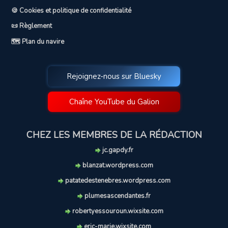
🍪 Cookies et politique de confidentialité
📜 Règlement
🗺️ Plan du navire
Rejoignez-nous sur Bluesky
Chaîne YouTube du Galion
CHEZ LES MEMBRES DE LA RÉDACTION
jc.gapdy.fr
blanzat.wordpress.com
patatedestenebres.wordpress.com
plumesascendantes.fr
robertyessouroun.wixsite.com
eric-marie.wixsite.com