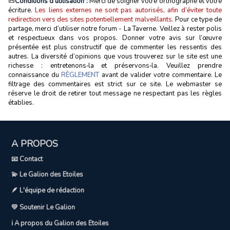
📜
Conditions d'utilisation :
Merci de soigner votre orthographe et votre
écriture.
Les liens externes ne sont pas autorisés, afin d’éviter toute
redirection vers des sites potentiellement malveillants.
Pour ce type de
partage, merci d’utiliser notre forum - La Taverne. Veillez à rester polis
et respectueux dans vos propos. Donner votre avis sur l’œuvre
présentée est plus constructif que de commenter les ressentis des
autres. La diversité d’opinions que vous trouverez sur le site est une
richesse : entretenons‑la et préservons‑la. Veuillez prendre
connaissance du
RÈGLEMENT
avant de valider votre commentaire. Le
filtrage des commentaires est strict sur ce site. Le webmaster se
réserve le droit de retirer tout message ne respectant pas les règles
établies.
A PROPOS
📧 Contact
💫 Le Galion des Etoiles
🪶 L'équipe de rédaction
💛 Soutenir Le Galion
ℹ️ A propos du Galion des Etoiles