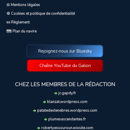
⚖️ Mentions légales
🍪 Cookies et politique de confidentialité
📜 Règlement
🗺️ Plan du navire
Rejoignez-nous sur Bluesky
Chaîne YouTube du Galion
CHEZ LES MEMBRES DE LA RÉDACTION
jc.gapdy.fr
blanzat.wordpress.com
patatedestenebres.wordpress.com
plumesascendantes.fr
robertyessouroun.wixsite.com