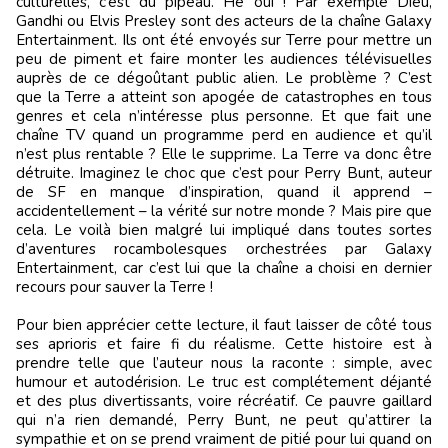
culturelles, c’est du pipeau. Hé oui ! Par exemple Dieu,
Gandhi ou Elvis Presley sont des acteurs de la chaîne Galaxy
Entertainment. Ils ont été envoyés sur Terre pour mettre un
peu de piment et faire monter les audiences télévisuelles
auprès de ce dégoûtant public alien. Le problème ? C’est
que la Terre a atteint son apogée de catastrophes en tous
genres et cela n’intéresse plus personne. Et que fait une
chaîne TV quand un programme perd en audience et qu’il
n’est plus rentable ? Elle le supprime. La Terre va donc être
détruite. Imaginez le choc que c’est pour Perry Bunt, auteur
de SF en manque d’inspiration, quand il apprend –
accidentellement – la vérité sur notre monde ? Mais pire que
cela. Le voilà bien malgré lui impliqué dans toutes sortes
d’aventures rocambolesques orchestrées par Galaxy
Entertainment, car c’est lui que la chaîne a choisi en dernier
recours pour sauver la Terre !
Pour bien apprécier cette lecture, il faut laisser de côté tous
ses aprioris et faire fi du réalisme. Cette histoire est à
prendre telle que l’auteur nous la raconte : simple, avec
humour et autodérision. Le truc est complétement déjanté
et des plus divertissants, voire récréatif. Ce pauvre gaillard
qui n’a rien demandé, Perry Bunt, ne peut qu’attirer la
sympathie et on se prend vraiment de pitié pour lui quand on