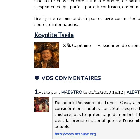
Une autre chose encore qui m'a étonnée, ce sont l
s'exprimer, ce qui parfois porte à confusion, car on ne 
Bref, je ne recommanderai pas ce livre comme lectur
source d'informations.
Koyolite Tseila
⚔️🦜 Capitaine — Passionnée de science-
💬 VOS COMMENTAIRES
1.
Posté par
. MAESTRO
le 01/02/2013 19:12
|
ALERT
J'ai adoré Poussière de Lune ! C'est, 
considérations inutiles sur l'état d'esprit
l'histoire, pas le gratouillage de nombril.
c'est la précision scientifique de l'ense
actuels.
http://www.arsouye.org