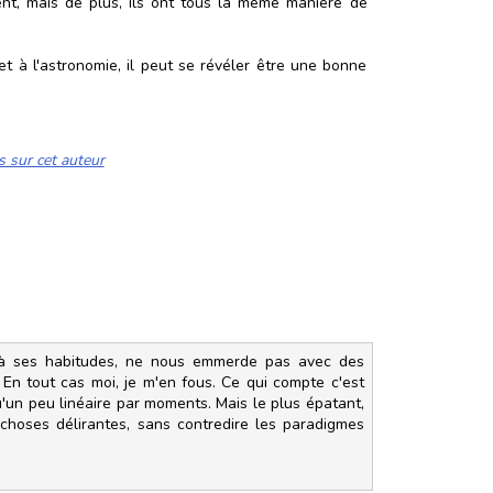
nt, mais de plus, ils ont tous la même manière de
t à l'astronomie, il peut se révéler être une bonne
s sur cet auteur
le à ses habitudes, ne nous emmerde pas avec des
 ! En tout cas moi, je m'en fous. Ce qui compte c'est
qu'un peu linéaire par moments. Mais le plus épatant,
s choses délirantes, sans contredire les paradigmes