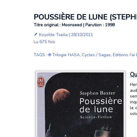
POUSSIÈRE DE LUNE (STEPH
Titre original : Moonseed | Parution : 1998
🪶
Koyolite Tseila
| 28/10/2011
Lu 675 fois
TAGS
:
🌐 Trilogie NASA
,
Cycles / Sagas
,
Editions J'ai
Qu
Hen
aud
sem
inq
le 
sol