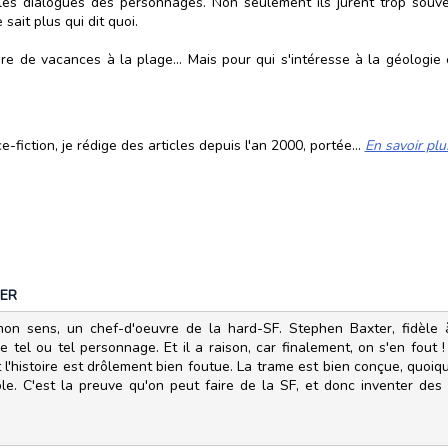
es dialogues des personnages. Non seulement ils jurent trop souve
sait plus qui dit quoi.
e de vacances à la plage... Mais pour qui s'intéresse à la géologie e
fiction, je rédige des articles depuis l'an 2000, portée...
En savoir plu
ER
à mon sens, un chef-d'oeuvre de la hard-SF. Stephen Baxter, fidè
 de tel ou tel personnage. Et il a raison, car finalement, on s'en fout
 Et l'histoire est drôlement bien foutue. La trame est bien conçue, quoi
mble. C'est la preuve qu'on peut faire de la SF, et donc inventer de