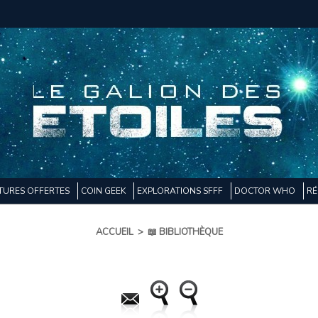
TURES OFFERTES
COIN GEEK
EXPLORATIONS SFFF
DOCTOR WHO
RÉ
ACCUEIL
>
📖 BIBLIOTHÈQUE