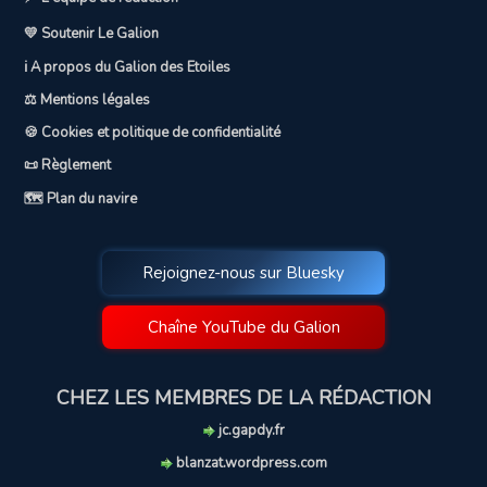
💛 Soutenir Le Galion
ℹ️ A propos du Galion des Etoiles
⚖️ Mentions légales
🍪 Cookies et politique de confidentialité
📜 Règlement
🗺️ Plan du navire
Rejoignez-nous sur Bluesky
Chaîne YouTube du Galion
CHEZ LES MEMBRES DE LA RÉDACTION
jc.gapdy.fr
blanzat.wordpress.com