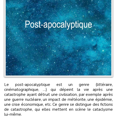
Le post-apocalyptique est un genre (littéraire,
cinématographique, …) qui dépeint la vie après une
catastrophe ayant détruit une civilisation, par exemple après
une guerre nucléaire, un impact de météorite, une épidémie,
une crise économique, etc. Ce genre se distingue des fictions
de catastrophe, qui elles mettent en scène le cataclysme
lui-même.