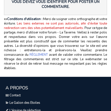
VOUS DEVEZ VOUS IDENTIFIER POUR POSTER UN
COMMENTAIRE.
📜
Conditions d'utilisation :
Merci de soigner votre orthographe et votre
écriture.
Les liens externes ne sont pas autorisés, afin d’éviter toute
redirection vers des sites potentiellement malveillants.
Pour ce type de
partage, merci d’utiliser notre forum - La Taverne. Veillez à rester polis
et respectueux dans vos propos. Donner votre avis sur l’œuvre
présentée est plus constructif que de commenter les ressentis des
autres. La diversité d’opinions que vous trouverez sur le site est une
richesse : entretenons‑la et préservons‑la. Veuillez prendre
connaissance du
RÈGLEMENT
avant de valider votre commentaire. Le
filtrage des commentaires est strict sur ce site. Le webmaster se
réserve le droit de retirer tout message ne respectant pas les règles
établies.
A PROPOS
📧 Contact
💫 Le Galion des Etoiles
🪶 L'équipe de rédaction