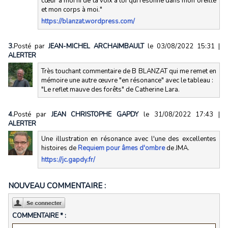
cœur à moi ni de ta voix à toi qui résonne dans mon oreille
et mon corps à moi."
https://blanzat.wordpress.com/
3.
Posté par
JEAN-MICHEL ARCHAIMBAULT
le 03/08/2022 15:31
|
ALERTER
Très touchant commentaire de B BLANZAT qui me remet en
mémoire une autre œuvre "en résonance" avec le tableau :
"Le reflet mauve des forêts" de Catherine Lara.
4.
Posté par
JEAN CHRISTOPHE GAPDY
le 31/08/2022 17:43
|
ALERTER
Une illustration en résonance avec l'une des excellentes
histoires de
Requiem pour âmes d'ombre
de JMA.
https://jc.gapdy.fr/
NOUVEAU COMMENTAIRE :
COMMENTAIRE * :