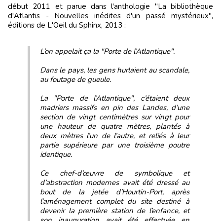
début 2011 et parue dans l'anthologie "La bibliothèque
d'Atlantis - Nouvelles inédites d'un passé mystérieux",
éditions de L'Oeil du Sphinx, 2013 :
L’on appelait ça la "Porte de l’Atlantique".
Dans le pays, les gens hurlaient au scandale,
au foutage de gueule.
La "Porte de l’Atlantique", c’étaient deux
madriers massifs en pin des Landes, d’une
section de vingt centimètres sur vingt pour
une hauteur de quatre mètres, plantés à
deux mètres l’un de l’autre, et reliés à leur
partie supérieure par une troisième poutre
identique.
Ce chef-d’œuvre de symbolique et
d’abstraction modernes avait été dressé au
bout de la jetée d’Hourtin-Port, après
l’aménagement complet du site destiné à
devenir la première station de l’enfance, et
son inauguration avait été effectuée en