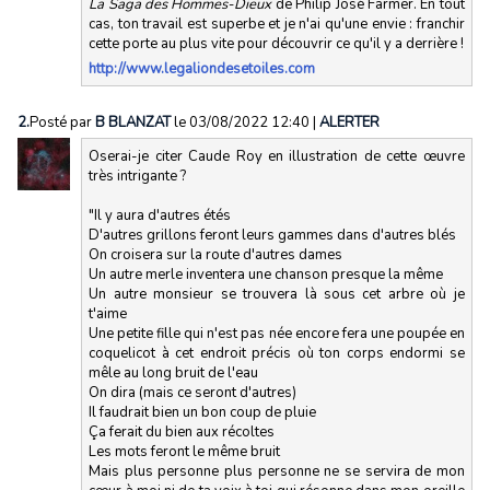
La Saga des Hommes-Dieux
de Philip José Farmer. En tout
cas, ton travail est superbe et je n'ai qu'une envie : franchir
cette porte au plus vite pour découvrir ce qu'il y a derrière !
http://www.legaliondesetoiles.com
2.
Posté par
B BLANZAT
le 03/08/2022 12:40
|
ALERTER
Oserai-je citer Caude Roy en illustration de cette œuvre
très intrigante ?
"Il y aura d'autres étés
D'autres grillons feront leurs gammes dans d'autres blés
On croisera sur la route d'autres dames
Un autre merle inventera une chanson presque la même
Un autre monsieur se trouvera là sous cet arbre où je
t'aime
Une petite fille qui n'est pas née encore fera une poupée en
coquelicot à cet endroit précis où ton corps endormi se
mêle au long bruit de l'eau
On dira (mais ce seront d'autres)
Il faudrait bien un bon coup de pluie
Ça ferait du bien aux récoltes
Les mots feront le même bruit
Mais plus personne plus personne ne se servira de mon