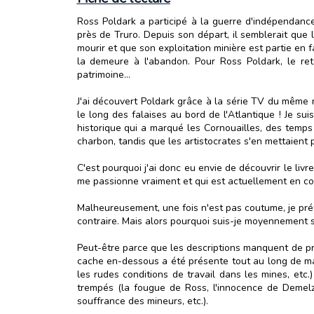
Ross Poldark a participé à la guerre d'indépendance
près de Truro. Depuis son départ, il semblerait que
mourir et que son exploitation minière est partie en 
la demeure à l'abandon. Pour Ross Poldark, le ret
patrimoine…
J'ai découvert Poldark grâce à la série TV du même 
le long des falaises au bord de l'Atlantique ! Je s
historique qui a marqué les Cornouailles, des temps 
charbon, tandis que les artistocrates s'en mettaient 
C'est pourquoi j'ai donc eu envie de découvrir le liv
me passionne vraiment et qui est actuellement en co
Malheureusement, une fois n'est pas coutume, je préfè
contraire. Mais alors pourquoi suis-je moyennement sa
Peut-être parce que les descriptions manquent de pro
cache en-dessous a été présente tout au long de ma l
les rudes conditions de travail dans les mines, etc
trempés (la fougue de Ross, l'innocence de Demelza
souffrance des mineurs, etc.).