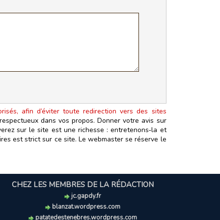
isés, afin d’éviter toute redirection vers des sites
t respectueux dans vos propos. Donner votre avis sur
erez sur le site est une richesse : entretenons‑la et
es est strict sur ce site. Le webmaster se réserve le
CHEZ LES MEMBRES DE LA RÉDACTION
jc.gapdy.fr
blanzat.wordpress.com
patatedestenebres.wordpress.com