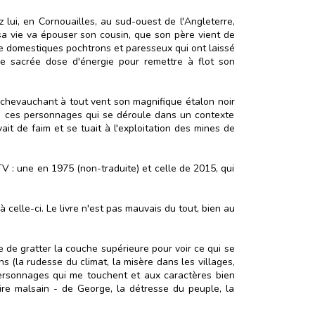
 lui, en Cornouailles, au sud-ouest de l'Angleterre,
sa vie va épouser son cousin, que son père vient de
 de domestiques pochtrons et paresseux qui ont laissé
une sacrée dose d'énergie pour remettre à flot son
 chevauchant à tout vent son magnifique étalon noir
n de ces personnages qui se déroule dans un contexte
ait de faim et se tuait à l'exploitation des mines de
TV : une en 1975 (non-traduite) et celle de 2015, qui
 celle-ci. Le livre n'est pas mauvais du tout, bien au
 de gratter la couche supérieure pour voir ce qui se
 (la rudesse du climat, la misère dans les villages,
 personnages qui me touchent et aux caractères bien
oire malsain - de George, la détresse du peuple, la