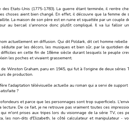
 des Etats-Unis (1775-1783). La guerre étant terminée, il rentre chez
 les choses aient bien changé. En effet, il découvre que la femme de 
faillite. La maison de son père est en ruine et squattée par un couple
our au bercail s'annonce donc plutôt compliqué. Il va lui falloir 
nom actuellement en diffusion. Qui dit Poldark, dit cet homme rebelle
uis séduite par les décors, les musiques et bien sûr, par le quotidie
difficiles en cette fin de 18ème siècle durant lesquels le peuple crev
plein les poches et vivaient grassement.
re de Winston Graham, paru en 1945, qui fut à l'origine de deux séries 
urs de production.
re l'adaptation télévisuelle actuelle au roman qui a servi de support à
tisfaite ?
fondeurs et parce que les personnages sont trop superficiels. L'envie
ecture. De ce fait, je ne retrouve pas vraiment toutes ces impressions
.) qui m'ont prises aux tripes lors du visionnage de la série TV, ces
, les non-dits d'Elizabeth, le côté calculateur et manipulateur - v