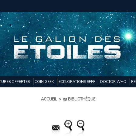
TURES OFFERTES
COIN GEEK
EXPLORATIONS SFFF
DOCTOR WHO
RÉ
ACCUEIL
>
📖 BIBLIOTHÈQUE