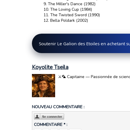
The Miller's Dance (1982)
The Loving Cup (1984)
The Twisted Sword (1990)
Bella Poldark (2002)
Soutenir Le Galion des Etoiles en achetant 
Koyolite Tseila
⚔️🦜 Capitaine — Passionnée de science-
NOUVEAU COMMENTAIRE :
COMMENTAIRE * :