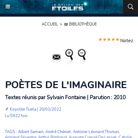
ACCUEIL
>
📖 BIBLIOTHÈQUE
Notez
POÈTES DE L'IMAGINAIRE
Textes réunis par Sylvain Fontaine | Parution : 2010
🪶
Koyolite Tseila
| 20/01/2022
Lu 5922 fois
TAGS
:
Albert Samain
,
André Chénier
,
Antoine-Léonard Thomas
,
Armand Silvestre
,
Arthur Rimbaud
,
Auguste Creuzé De Lesser
,
Catulle