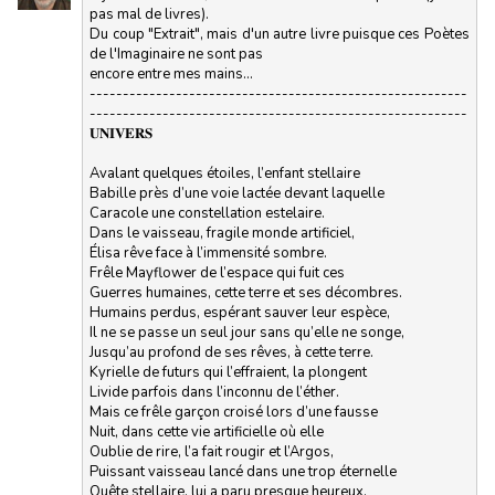
pas mal de livres).
Du coup "Extrait", mais d'un autre livre puisque ces Poètes
de l'Imaginaire ne sont pas
encore entre mes mains...
---------------------------------------------------------
---------------------------------------------------------
𝐔𝐍𝐈𝐕𝐄𝐑𝐒
Avalant quelques étoiles, l’enfant stellaire
Babille près d’une voie lactée devant laquelle
Caracole une constellation estelaire.
Dans le vaisseau, fragile monde artificiel,
Élisa rêve face à l’immensité sombre.
Frêle Mayflower de l’espace qui fuit ces
Guerres humaines, cette terre et ses décombres.
Humains perdus, espérant sauver leur espèce,
Il ne se passe un seul jour sans qu’elle ne songe,
Jusqu’au profond de ses rêves, à cette terre.
Kyrielle de futurs qui l’effraient, la plongent
Livide parfois dans l’inconnu de l’éther.
Mais ce frêle garçon croisé lors d’une fausse
Nuit, dans cette vie artificielle où elle
Oublie de rire, l’a fait rougir et l’Argos,
Puissant vaisseau lancé dans une trop éternelle
Quête stellaire, lui a paru presque heureux.