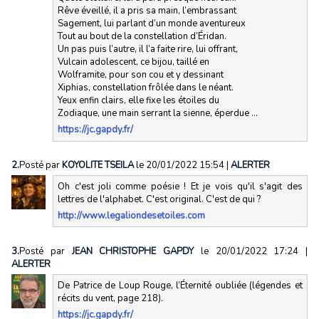
Rêve éveillé, il a pris sa main, l’embrassant
Sagement, lui parlant d’un monde aventureux
Tout au bout de la constellation d’Éridan.
Un pas puis l’autre, il l’a faite rire, lui offrant,
Vulcain adolescent, ce bijou, taillé en
Wolframite, pour son cou et y dessinant
Xiphias, constellation frôlée dans le néant.
Yeux enfin clairs, elle fixe les étoiles du
Zodiaque, une main serrant la sienne, éperdue …
https://jc.gapdy.fr/
2.
Posté par
KOYOLITE TSEILA
le 20/01/2022 15:54
|
ALERTER
Oh c'est joli comme poésie ! Et je vois qu'il s'agit des
lettres de l'alphabet. C'est original. C'est de qui ?
http://www.legaliondesetoiles.com
3.
Posté par
JEAN CHRISTOPHE GAPDY
le 20/01/2022 17:24
|
ALERTER
De Patrice de Loup Rouge, l’Éternité oubliée (légendes et
récits du vent, page 218).
https://jc.gapdy.fr/