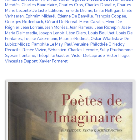
Mendès
,
Charles Baudelaire
,
Charles Cros
,
Charles Dovalle
,
Charles-
Marie Leconte De Lisle
,
Editions Terre de Brume
,
Emile Nelligan
,
Emile
Verhaeren
,
Ephraïm Mikhaël
,
Etienne De Banville
,
François Coppée
,
Georges Rodenbach
,
Gérard De Nerval
,
Henri Cazalis
,
Henri De
Régnier
,
Jean Lorrain
,
Jean Moréas
,
Jean Rameau
,
Jean Richepin
,
José-
Maria De Heredia
,
Joseph Lenoir
,
Léon Dierx
,
Louis Bouilhet
,
Louis De
Fontanes
,
Louise Ackermann
,
Maurice Rollinat
,
Oskar Wladislaw De
Lubicz Milosz
,
Pamphile Le May
,
Paul Verlaine
,
Philothée O’Neddy
,
Recueils
,
Renée Vivien
,
Sébastien-Charles Leconte
,
Sully Prudhomme
,
Sylvain Fontaine
,
Théophile Gautier
,
Victor De Laprade
,
Victor Hugo
,
Vinceslas Dupont
,
Xavier Forneret