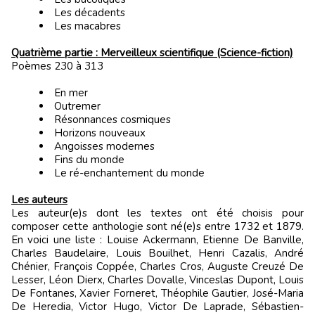
Les décadents
Les macabres
Quatrième partie : Merveilleux scientifique (Science-fiction)
Poèmes 230 à 313
En mer
Outremer
Résonnances cosmiques
Horizons nouveaux
Angoisses modernes
Fins du monde
Le ré-enchantement du monde
Les auteurs
Les auteur(e)s dont les textes ont été choisis pour
composer cette anthologie sont né(e)s entre 1732 et 1879.
En voici une liste : Louise Ackermann, Etienne De Banville,
Charles Baudelaire, Louis Bouilhet, Henri Cazalis, André
Chénier, François Coppée, Charles Cros, Auguste Creuzé De
Lesser, Léon Dierx, Charles Dovalle, Vinceslas Dupont, Louis
De Fontanes, Xavier Forneret, Théophile Gautier, José-Maria
De Heredia, Victor Hugo, Victor De Laprade, Sébastien-