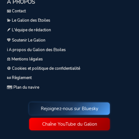
A PROPOS
📧 Contact
💫 Le Galion des Etoiles
🪶 L'équipe de rédaction
💛 Soutenir Le Galion
ℹ️ A propos du Galion des Etoiles
⚖️ Mentions légales
🍪 Cookies et politique de confidentialité
📜 Règlement
🗺️ Plan du navire
Rejoignez-nous sur Bluesky
Chaîne YouTube du Galion