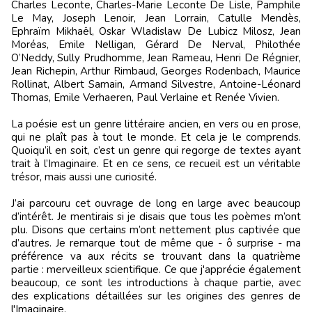
Charles Leconte, Charles-Marie Leconte De Lisle, Pamphile
Le May, Joseph Lenoir, Jean Lorrain, Catulle Mendès,
Ephraïm Mikhaël, Oskar Wladislaw De Lubicz Milosz, Jean
Moréas, Emile Nelligan, Gérard De Nerval, Philothée
O’Neddy, Sully Prudhomme, Jean Rameau, Henri De Régnier,
Jean Richepin, Arthur Rimbaud, Georges Rodenbach, Maurice
Rollinat, Albert Samain, Armand Silvestre, Antoine-Léonard
Thomas, Emile Verhaeren, Paul Verlaine et Renée Vivien.
La poésie est un genre littéraire ancien, en vers ou en prose,
qui ne plaît pas à tout le monde. Et cela je le comprends.
Quoiqu’il en soit, c’est un genre qui regorge de textes ayant
trait à l’Imaginaire. Et en ce sens, ce recueil est un véritable
trésor, mais aussi une curiosité.
J’ai parcouru cet ouvrage de long en large avec beaucoup
d’intérêt. Je mentirais si je disais que tous les poèmes m’ont
plu. Disons que certains m’ont nettement plus captivée que
d’autres. Je remarque tout de même que - ô surprise - ma
préférence va aux récits se trouvant dans la quatrième
partie : merveilleux scientifique. Ce que j'apprécie également
beaucoup, ce sont les introductions à chaque partie, avec
des explications détaillées sur les origines des genres de
l'Imaginaire.