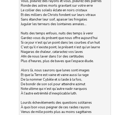
Vous, pleurez des rayons et vous, pleurez des pierres
Ronde des astres morts gravitant sur votre erre
Le collier des soleils éclate en noirs cristaux
Et des milliers de Christs fondent sur leurs vitraux
Sans étancher leur soif, apaiser les fringales
Juguler les terreurs des lointaines annales…
Nuits des temps enfouis, nuits des temps à venir
Gardez-vous du présent que nous offre aujourd’hui
Si ce jour n’est qu’un point dans les courbes d’un huit
C’est qu’il n’existe point, le présent n’est qu’un leurre
Niagaras de chaleur, cataractez vos laves
Afin de nous laver dans l’or des certitudes
Plus d’heures, plus de baves que l’espace élude.
Alors là, nous saurons que lunes sont images
Et que la Terre est vaine et vaine aussi la rage
De la nommer Cybèle et si laide à la fois,
De bondir de son sol pour atteindre azimut
Note ultime qui n’est qu’autre nadir narquois
À l’autre extrémité d’inexplicable luth.
Lourds échevèlements des questions solitaires
À quoi bon vous peigner de ces raides rayons
Venus de mille points plus au moins sagittaires