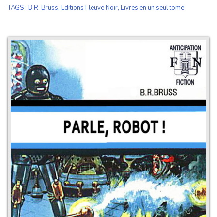
TAGS
:
B.R. Bruss
,
Editions Fleuve Noir
,
Livres en un seul tome