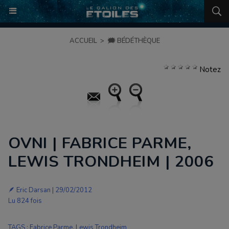
ACCUEIL
>
🗯️ BÉDÉTHÈQUE
Notez
OVNI | FABRICE PARME,
LEWIS TRONDHEIM | 2006
🪶 Eric Darsan | 29/02/2012
Lu 824 fois
TAGS
:
Fabrice Parme
,
Lewis Trondheim