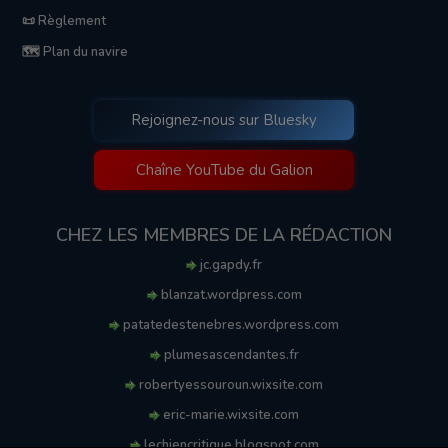
📜 Règlement
🗺️ Plan du navire
Rejoignez-nous sur Bluesky
Chaîne YouTube du Galion
CHEZ LES MEMBRES DE LA RÉDACTION
jc.gapdy.fr
blanzat.wordpress.com
patatedestenebres.wordpress.com
plumesascendantes.fr
robertyessouroun.wixsite.com
eric-marie.wixsite.com
lechiencritique.blogspot.com