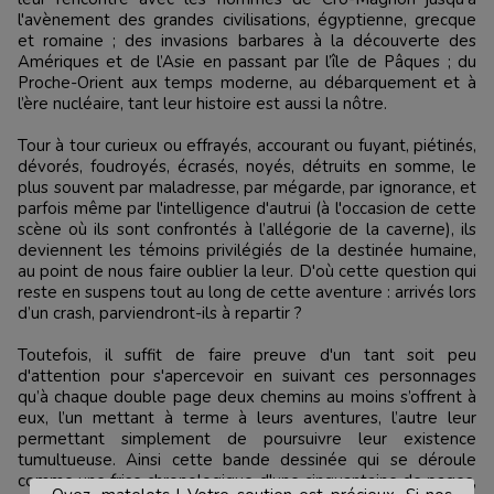
l'avènement des grandes civilisations, égyptienne, grecque
et romaine ; des invasions barbares à la découverte des
Amériques et de l’Asie en passant par l’île de Pâques ; du
Proche-Orient aux temps moderne, au débarquement et à
l’ère nucléaire, tant leur histoire est aussi la nôtre.
Tour à tour curieux ou effrayés, accourant ou fuyant, piétinés,
dévorés, foudroyés, écrasés, noyés, détruits en somme, le
plus souvent par maladresse, par mégarde, par ignorance, et
parfois même par l'intelligence d'autrui (à l'occasion de cette
scène où ils sont confrontés à l’allégorie de la caverne), ils
deviennent les témoins privilégiés de la destinée humaine,
au point de nous faire oublier la leur. D'où cette question qui
reste en suspens tout au long de cette aventure : arrivés lors
d’un crash, parviendront-ils à repartir ?
Toutefois, il suffit de faire preuve d'un tant soit peu
d'attention pour s'apercevoir en suivant ces personnages
qu’à chaque double page deux chemins au moins s’offrent à
eux, l’un mettant à terme à leurs aventures, l’autre leur
permettant simplement de poursuivre leur existence
tumultueuse. Ainsi cette bande dessinée qui se déroule
comme une frise chronologique d'une cinquantaine de pages,