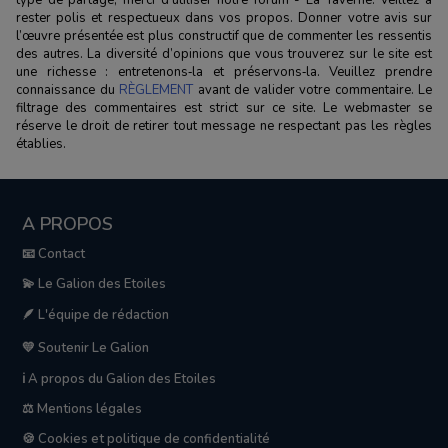
rester polis et respectueux dans vos propos. Donner votre avis sur
l’œuvre présentée est plus constructif que de commenter les ressentis
des autres. La diversité d’opinions que vous trouverez sur le site est
une richesse : entretenons‑la et préservons‑la. Veuillez prendre
connaissance du
RÈGLEMENT
avant de valider votre commentaire. Le
filtrage des commentaires est strict sur ce site. Le webmaster se
réserve le droit de retirer tout message ne respectant pas les règles
établies.
A PROPOS
📧 Contact
💫 Le Galion des Etoiles
🪶 L'équipe de rédaction
💛 Soutenir Le Galion
ℹ️ A propos du Galion des Etoiles
⚖️ Mentions légales
🍪 Cookies et politique de confidentialité