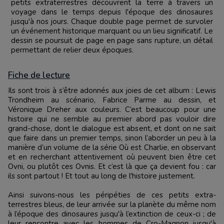
petits extraterrestres découvrent la terre à travers un
voyage dans le temps depuis l'époque des dinosaures
jusqu'à nos jours. Chaque double page permet de survoler
un événement historique marquant ou un lieu significatif. Le
dessin se poursuit de page en page sans rupture, un détail
permettant de relier deux époques.
Fiche de lecture
Ils sont trois à s’être adonnés aux joies de cet album : Lewis
Trondheim au scénario, Fabrice Parme au dessin, et
Véronique Dreher aux couleurs. C’est beaucoup pour une
histoire qui ne semble au premier abord pas vouloir dire
grand-chose, dont le dialogue est absent, et dont on ne sait
que faire dans un premier temps, sinon l’aborder un peu à la
manière d’un volume de la série Où est Charlie, en observant
et en recherchant attentivement où peuvent bien être cet
Ovni, ou plutôt ces Ovnis. Et c’est là que ça devient fou : car
ils sont partout ! Et tout au long de l'histoire justement.
Ainsi suivons-nous les péripéties de ces petits extra-
terrestres bleus, de leur arrivée sur la planète du même nom
à l’époque des dinosaures jusqu'à l’extinction de ceux-ci ; de
leur rencontre avec les hommes de Cro-Magnon jusqu'à