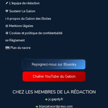
🪶 L'équipe de rédaction
💛 Soutenir Le Galion
ℹ️ A propos du Galion des Etoiles
⚖️ Mentions légales
🍪 Cookies et politique de confidentialité
📜 Règlement
🗺️ Plan du navire
Rejoignez-nous sur Bluesky
Chaîne YouTube du Galion
CHEZ LES MEMBRES DE LA RÉDACTION
jc.gapdy.fr
blanzat.wordpress.com