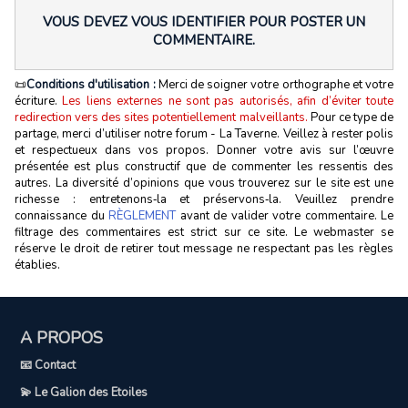
VOUS DEVEZ VOUS IDENTIFIER POUR POSTER UN
COMMENTAIRE.
📜
Conditions d'utilisation :
Merci de soigner votre orthographe et votre
écriture.
Les liens externes ne sont pas autorisés, afin d’éviter toute
redirection vers des sites potentiellement malveillants.
Pour ce type de
partage, merci d’utiliser notre forum - La Taverne. Veillez à rester polis
et respectueux dans vos propos. Donner votre avis sur l’œuvre
présentée est plus constructif que de commenter les ressentis des
autres. La diversité d’opinions que vous trouverez sur le site est une
richesse : entretenons‑la et préservons‑la. Veuillez prendre
connaissance du
RÈGLEMENT
avant de valider votre commentaire. Le
filtrage des commentaires est strict sur ce site. Le webmaster se
réserve le droit de retirer tout message ne respectant pas les règles
établies.
A PROPOS
📧 Contact
💫 Le Galion des Etoiles