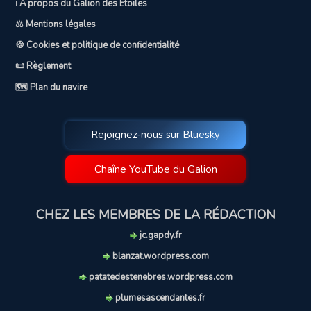
ℹ️ A propos du Galion des Etoiles
⚖️ Mentions légales
🍪 Cookies et politique de confidentialité
📜 Règlement
🗺️ Plan du navire
Rejoignez-nous sur Bluesky
Chaîne YouTube du Galion
CHEZ LES MEMBRES DE LA RÉDACTION
jc.gapdy.fr
blanzat.wordpress.com
patatedestenebres.wordpress.com
plumesascendantes.fr