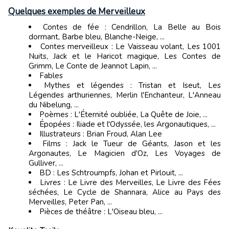
Quelques exemples de Merveilleux
Contes de fée : Cendrillon, La Belle au Bois
dormant, Barbe bleu, Blanche-Neige, ...
Contes merveilleux : Le Vaisseau volant, Les 1001
Nuits, Jack et le Haricot magique, Les Contes de
Grimm, Le Conte de Jeannot Lapin, ...
Fables
Mythes et légendes : Tristan et Iseut, Les
Légendes arthuriennes, Merlin l'Enchanteur, L'Anneau
du Nibelung, ...
Poèmes : L'Éternité oubliée, La Quête de Joie, ...
Épopées : Iliade et l'Odyssée, les Argonautiques, ...
Illustrateurs : Brian Froud, Alan Lee
Films : Jack le Tueur de Géants, Jason et les
Argonautes, Le Magicien d'Oz, Les Voyages de
Gulliver, ...
BD : Les Schtroumpfs, Johan et Pirlouit, ...
Livres : Le Livre des Merveilles, Le Livre des Fées
séchées, Le Cycle de Shannara, Alice au Pays des
Merveilles, Peter Pan, ...
Pièces de théâtre : L'Oiseau bleu, ...