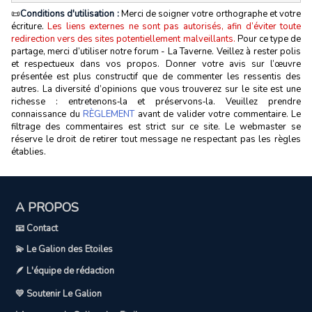
📜
Conditions d'utilisation :
Merci de soigner votre orthographe et votre
écriture.
Les liens externes ne sont pas autorisés, afin d’éviter toute
redirection vers des sites potentiellement malveillants.
Pour ce type de
partage, merci d’utiliser notre forum - La Taverne. Veillez à rester polis
et respectueux dans vos propos. Donner votre avis sur l’œuvre
présentée est plus constructif que de commenter les ressentis des
autres. La diversité d’opinions que vous trouverez sur le site est une
richesse : entretenons‑la et préservons‑la. Veuillez prendre
connaissance du
RÈGLEMENT
avant de valider votre commentaire. Le
filtrage des commentaires est strict sur ce site. Le webmaster se
réserve le droit de retirer tout message ne respectant pas les règles
établies.
A PROPOS
📧 Contact
💫 Le Galion des Etoiles
🪶 L'équipe de rédaction
💛 Soutenir Le Galion