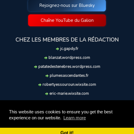
Rejoignez-nous sur Bluesky
Chaîne YouTube du Galion
CHEZ LES MEMBRES DE LA RÉDACTION
jc.gapdy.fr
blanzat.wordpress.com
patatedestenebres.wordpress.com
plumesascendantes.fr
robertyessouroun.wixsite.com
eric-marie.wixsite.com
lechiencritique.blogspot.com
soufflereve.blogspot.com
This website uses cookies to ensure you get the best
experience on our website.
Learn more
© 2009-2026 Le Galion des Etoiles. Tous droits réservés.
Ce site est réalisé et maintenu avec coeur et passion.
Got it!