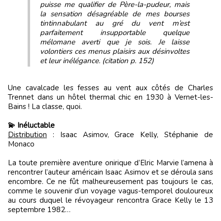
puisse me qualifier de Père-la-pudeur, mais
la sensation désagréable de mes bourses
tintinnabulant au gré du vent m’est
parfaitement insupportable quelque
mélomane averti que je sois. Je laisse
volontiers ces menus plaisirs aux désinvoltes
et leur inélégance. (citation p. 152)
Une cavalcade les fesses au vent aux côtés de Charles
Trennet dans un hôtel thermal chic en 1930 à Vernet-les-
Bains ! La classe, quoi.
💫 Inéluctable
Distribution
: Isaac Asimov, Grace Kelly, Stéphanie de
Monaco
La toute première aventure onirique d’Elric Marvie l’amena à
rencontrer l’auteur américain Isaac Asimov et se déroula sans
encombre. Ce ne fût malheureusement pas toujours le cas,
comme le souvenir d’un voyage vagus-temporel douloureux
au cours duquel le révoyageur rencontra Grace Kelly le 13
septembre 1982…