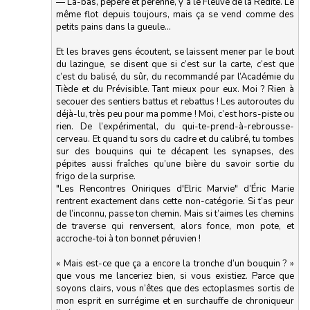
— Là-bas, pépère et pérenne, y a le Fleuve de la Redite. Le
même flot depuis toujours, mais ça se vend comme des
petits pains dans la gueule…
Et les braves gens écoutent, se laissent mener par le bout
du lazingue, se disent que si c’est sur la carte, c’est que
c’est du balisé, du sûr, du recommandé par l’Académie du
Tiède et du Prévisible. Tant mieux pour eux. Moi ? Rien à
secouer des sentiers battus et rebattus ! Les autoroutes du
déjà-lu, très peu pour ma pomme ! Moi, c’est hors-piste ou
rien. De l’expérimental, du qui-te-prend-à-rebrousse-
cerveau. Et quand tu sors du cadre et du calibré, tu tombes
sur des bouquins qui te décapent les synapses, des
pépites aussi fraîches qu’une bière du savoir sortie du
frigo de la surprise.
"Les Rencontres Oniriques d'Elric Marvie" d’Éric Marie
rentrent exactement dans cette non-catégorie. Si t’as peur
de l’inconnu, passe ton chemin. Mais si t’aimes les chemins
de traverse qui renversent, alors fonce, mon pote, et
accroche-toi à ton bonnet péruvien !
« Mais est-ce que ça a encore la tronche d’un bouquin ? »
que vous me lanceriez bien, si vous existiez. Parce que
soyons clairs, vous n’êtes que des ectoplasmes sortis de
mon esprit en surrégime et en surchauffe de chroniqueur