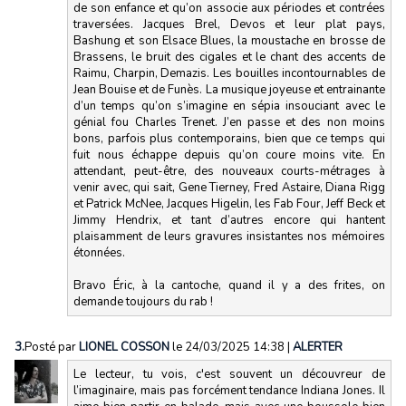
de son enfance et qu’on associe aux périodes et contrées
traversées. Jacques Brel, Devos et leur plat pays,
Bashung et son Elsace Blues, la moustache en brosse de
Brassens, le bruit des cigales et le chant des accents de
Raimu, Charpin, Demazis. Les bouilles incontournables de
Jean Bouise et de Funès. La musique joyeuse et entrainante
d’un temps qu’on s’imagine en sépia insouciant avec le
génial fou Charles Trenet. J’en passe et des non moins
bons, parfois plus contemporains, bien que ce temps qui
fuit nous échappe depuis qu’on coure moins vite. En
attendant, peut-être, des nouveaux courts-métrages à
venir avec, qui sait, Gene Tierney, Fred Astaire, Diana Rigg
et Patrick McNee, Jacques Higelin, les Fab Four, Jeff Beck et
Jimmy Hendrix, et tant d’autres encore qui hantent
plaisamment de leurs gravures insistantes nos mémoires
étonnées.
Bravo Éric, à la cantoche, quand il y a des frites, on
demande toujours du rab !
3.
Posté par
LIONEL COSSON
le 24/03/2025 14:38
|
ALERTER
Le lecteur, tu vois, c'est souvent un découvreur de
l’imaginaire, mais pas forcément tendance Indiana Jones. Il