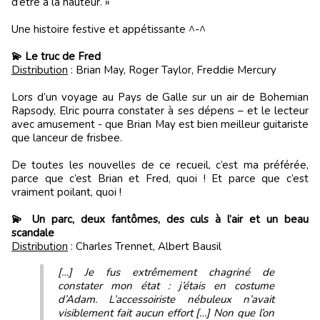
d’être à la hauteur. »
Une histoire festive et appétissante ^-^
💫 Le truc de Fred
Distribution
: Brian May, Roger Taylor, Freddie Mercury
Lors d’un voyage au Pays de Galle sur un air de Bohemian
Rapsody, Elric pourra constater à ses dépens – et le lecteur
avec amusement - que Brian May est bien meilleur guitariste
que lanceur de frisbee.
De toutes les nouvelles de ce recueil, c’est ma préférée,
parce que c’est Brian et Fred, quoi ! Et parce que c’est
vraiment poilant, quoi !
💫 Un parc, deux fantômes, des culs à l’air et un beau
scandale
Distribution
: Charles Trennet, Albert Bausil
[…] Je fus extrêmement chagriné de
constater mon état : j’étais en costume
d’Adam. L’accessoiriste nébuleux n’avait
visiblement fait aucun effort […] Non que l’on