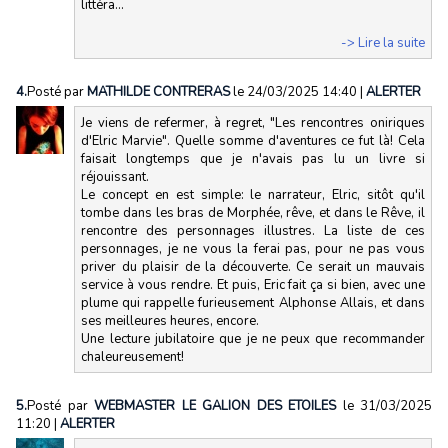
littéra...
-> Lire la suite
4.
Posté par
MATHILDE CONTRERAS
le 24/03/2025 14:40
|
ALERTER
Je viens de refermer, à regret, "Les rencontres oniriques
d'Elric Marvie". Quelle somme d'aventures ce fut là! Cela
faisait longtemps que je n'avais pas lu un livre si
réjouissant.
Le concept en est simple: le narrateur, Elric, sitôt qu'il
tombe dans les bras de Morphée, rêve, et dans le Rêve, il
rencontre des personnages illustres. La liste de ces
personnages, je ne vous la ferai pas, pour ne pas vous
priver du plaisir de la découverte. Ce serait un mauvais
service à vous rendre. Et puis, Eric fait ça si bien, avec une
plume qui rappelle furieusement Alphonse Allais, et dans
ses meilleures heures, encore.
Une lecture jubilatoire que je ne peux que recommander
chaleureusement!
5.
Posté par
WEBMASTER LE GALION DES ETOILES
le 31/03/2025
11:20
|
ALERTER