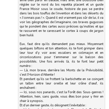
aime bien partir en balade, mais avec une boussole bien
réglée sur le nord du bis repetita placent et un guide
France Moisir sous le coude, histoire de pas se perdre
dans les bois touffus de l’invention et dans les déserts du
« J’connais pas ! ». Quand il est vraiment pas sûr de lui, il va
voir les géographes de l’imaginaire, ces braves gugusses
qui te pondent des cartes aussi précises qu’inutiles et qui
te rassurent en te caressant le cortex à coups de jargon
bien huilé.
Eux, faut dire qu’ils demandent pas mieux. Moyennant
quelques biftons et ton attention, ils te font grimper dans
leur tour d’y voir avec escaliers en colimaçon et en
circonlocutions pour t’emmener sur le balcon des
possibilités. Une fois arrivés là, ils te font leur petit
numéro :
— Là, mon brave, derrière les Monts de la Prévisibilité,
c’est l’Horizon d’Attente !
Et pendant qu’ils se frottent la barbichette en se coinçant
un talbin entre leur oreille et leur crâne d’œuf, ils
enchaînent :
— Ici, sous nos panards, c’est la Forêt des Sous-genres !
Attention, hein, sans guide, vous êtes bon pour y finir en
chair à synopsis.
Et d’un dernier geste, ils désignent l’inévitable :