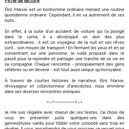
Fiche de lecture
Elric Marvie est un bonhomme ordinaire menant une routine
quotidienne ordinaire. Cependant, il en va autrement de ses
nuits...
En effet, à la suite d’un accident de voiture qui l’a plongé
dans le coma, il a développé un don des plus
extraordinaires : il est un voyageur de la nuit et ses rêves
sont… son moyen de transport ! En fermant les yeux et en se
concentrant sur une personne, le voilà propulsé dans le
passé pour la rejoindre et partager une tranche de sa vie en
sa compagnie. Chaque rencontre - principalement des gens
célèbres ou en devenir - est tout aussi unique qu’incroyable.
À travers de courtes histoires, le narrateur, Elric Marvie,
révoyageur et collectionneur d'anecdotes, nous emmène
dans ses diverses rencontres oniriques.
∘₊✧──────✧₊∘
Je me suis régalée avec chacun de ces textes. J’ai choisi de
vous en présenter juste quelques-uns dans des
genres/styles variés pour titiller votre curiosité sans trop en
révéler. Il vous appartiendra de vous procurer ce recueil pour