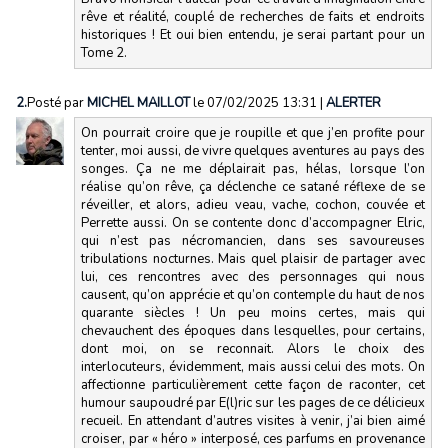
rêve et réalité, couplé de recherches de faits et endroits
historiques ! Et oui bien entendu, je serai partant pour un
Tome 2.
2.
Posté par
MICHEL MAILLOT
le 07/02/2025 13:31
|
ALERTER
On pourrait croire que je roupille et que j’en profite pour
tenter, moi aussi, de vivre quelques aventures au pays des
songes. Ça ne me déplairait pas, hélas, lorsque l’on
réalise qu’on rêve, ça déclenche ce satané réflexe de se
réveiller, et alors, adieu veau, vache, cochon, couvée et
Perrette aussi. On se contente donc d’accompagner Elric,
qui n’est pas nécromancien, dans ses savoureuses
tribulations nocturnes. Mais quel plaisir de partager avec
lui, ces rencontres avec des personnages qui nous
causent, qu’on apprécie et qu’on contemple du haut de nos
quarante siècles ! Un peu moins certes, mais qui
chevauchent des époques dans lesquelles, pour certains,
dont moi, on se reconnait. Alors le choix des
interlocuteurs, évidemment, mais aussi celui des mots. On
affectionne particulièrement cette façon de raconter, cet
humour saupoudré par E(l)ric sur les pages de ce délicieux
recueil. En attendant d’autres visites à venir, j’ai bien aimé
croiser, par « héro » interposé, ces parfums en provenance