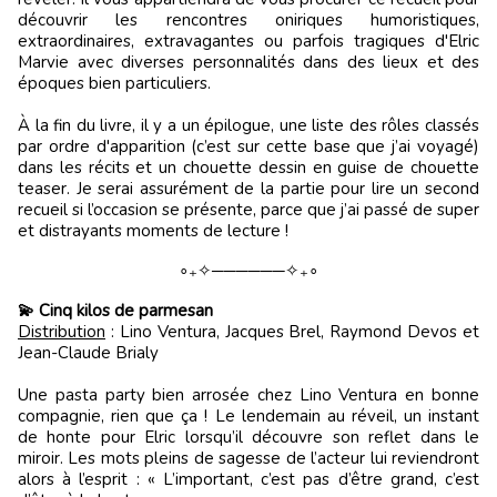
découvrir les rencontres oniriques humoristiques,
extraordinaires, extravagantes ou parfois tragiques d'Elric
Marvie avec diverses personnalités dans des lieux et des
époques bien particuliers.
À la fin du livre, il y a un épilogue, une liste des rôles classés
par ordre d'apparition (c’est sur cette base que j’ai voyagé)
dans les récits et un chouette dessin en guise de chouette
teaser. Je serai assurément de la partie pour lire un second
recueil si l’occasion se présente, parce que j’ai passé de super
et distrayants moments de lecture !
∘₊✧──────✧₊∘
💫 Cinq kilos de parmesan
Distribution
: Lino Ventura, Jacques Brel, Raymond Devos et
Jean-Claude Brialy
Une pasta party bien arrosée chez Lino Ventura en bonne
compagnie, rien que ça ! Le lendemain au réveil, un instant
de honte pour Elric lorsqu’il découvre son reflet dans le
miroir. Les mots pleins de sagesse de l’acteur lui reviendront
alors à l’esprit : « L’important, c’est pas d’être grand, c’est