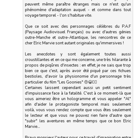
peuvent même paraître étranges mais ce n'est qu'un
phénomène d'adaptation auquel - et comme dans tout
voyage temporel - l'on s'habitue vite.
Que ce soit avec des personnages célèbres du P.A.F
(Paysage Audiovisuel Français) ou avec d'autres génies
outre-Manche et outre-Atlantique, les rencontres de ce
cher Elric Marvie sont autant originales qu'immersives !
Les anecdotes y sont également toutes aussi
croustillantes et en ce qui me concerne, une très hilarante à
propos de piqûres d'insectes : en effet; je ne sais que trop
bien ce que c'est, après avoir été piqué par ces fichues
bestioles, d'avoir la physionomie d'un personnage très
particulier du film "Les Goonies" 🤨😁🤦‍♂️
Certaines laissent cependant aussi un petit sentiment
d'impuissance face à la fatalité. C'est à ce moment-là que
vous aimeriez être un hologramme et vous appeler "Al"
afin d'aider le protagoniste temporel mais seulement
voilà, vous vous rendez compte que vous êtes seulement
le lecteur et que vous ne pouvez rien faire d'autre que
"subir" les aventures en même temps que ce bon Elric
Marvie...
Bravo monsieur l'auteur pour ce travail d'imagination entre