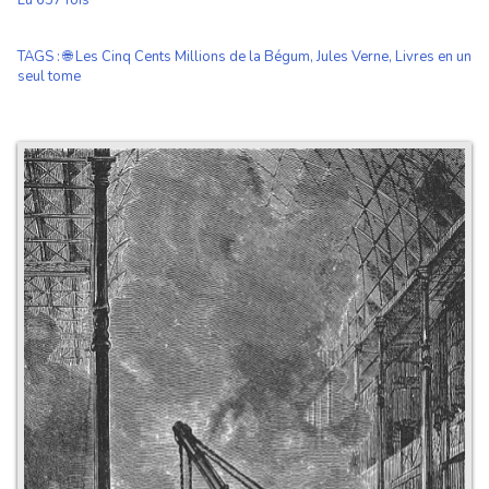
Lu 637 fois
TAGS
:
🌐 Les Cinq Cents Millions de la Bégum
,
Jules Verne
,
Livres en un
seul tome