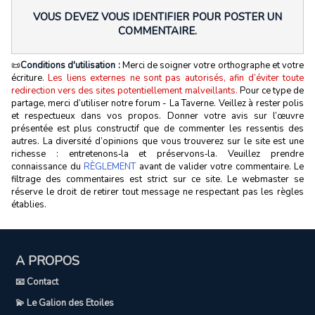
VOUS DEVEZ VOUS IDENTIFIER POUR POSTER UN
COMMENTAIRE.
📜
Conditions d'utilisation :
Merci de soigner votre orthographe et votre
écriture.
Les liens externes ne sont pas autorisés, afin d’éviter toute
redirection vers des sites potentiellement malveillants.
Pour ce type de
partage, merci d’utiliser notre forum - La Taverne. Veillez à rester polis
et respectueux dans vos propos. Donner votre avis sur l’œuvre
présentée est plus constructif que de commenter les ressentis des
autres. La diversité d’opinions que vous trouverez sur le site est une
richesse : entretenons‑la et préservons‑la. Veuillez prendre
connaissance du
RÈGLEMENT
avant de valider votre commentaire. Le
filtrage des commentaires est strict sur ce site. Le webmaster se
réserve le droit de retirer tout message ne respectant pas les règles
établies.
A PROPOS
📧 Contact
💫 Le Galion des Etoiles