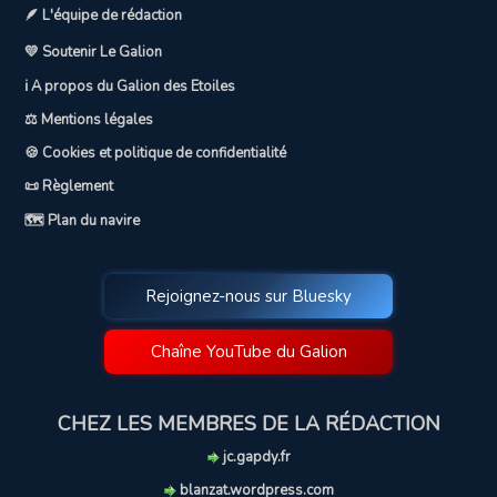
🪶 L'équipe de rédaction
💛 Soutenir Le Galion
ℹ️ A propos du Galion des Etoiles
⚖️ Mentions légales
🍪 Cookies et politique de confidentialité
📜 Règlement
🗺️ Plan du navire
Rejoignez-nous sur Bluesky
Chaîne YouTube du Galion
CHEZ LES MEMBRES DE LA RÉDACTION
jc.gapdy.fr
blanzat.wordpress.com