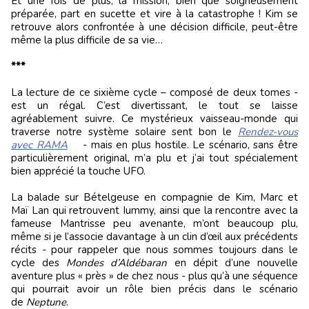
Et une fois de plus, la mission, bien que soigneusement
préparée, part en sucette et vire à la catastrophe ! Kim se
retrouve alors confrontée à une décision difficile, peut-être
même la plus difficile de sa vie…
***
La lecture de ce sixième cycle – composé de deux tomes -
est un régal. C’est divertissant, le tout se laisse
agréablement suivre. Ce mystérieux vaisseau-monde qui
traverse notre système solaire sent bon le
Rendez-vous
avec RAMA
- mais en plus hostile. Le scénario, sans être
particulièrement original, m’a plu et j’ai tout spécialement
bien apprécié la touche UFO.
La balade sur Bételgeuse en compagnie de Kim, Marc et
Maï Lan qui retrouvent Iummy, ainsi que la rencontre avec la
fameuse Mantrisse peu avenante, m’ont beaucoup plu,
même si je l’associe davantage à un clin d’œil aux précédents
récits - pour rappeler que nous sommes toujours dans le
cycle des
Mondes d’Aldébaran
en dépit d’une nouvelle
aventure plus « près » de chez nous - plus qu’à une séquence
qui pourrait avoir un rôle bien précis dans le scénario
de
Neptune
.