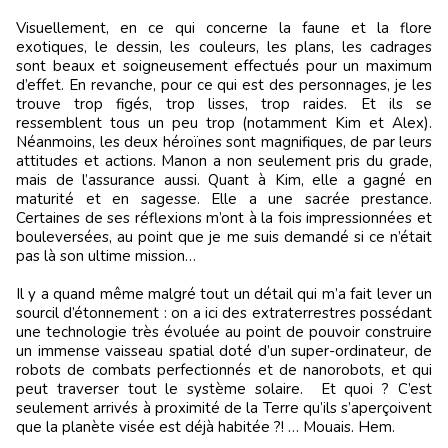
Visuellement, en ce qui concerne la faune et la flore
exotiques, le dessin, les couleurs, les plans, les cadrages
sont beaux et soigneusement effectués pour un maximum
d’effet. En revanche, pour ce qui est des personnages, je les
trouve trop figés, trop lisses, trop raides. Et ils se
ressemblent tous un peu trop (notamment Kim et Alex).
Néanmoins, les deux héroïnes sont magnifiques, de par leurs
attitudes et actions. Manon a non seulement pris du grade,
mais de l’assurance aussi. Quant à Kim, elle a gagné en
maturité et en sagesse. Elle a une sacrée prestance.
Certaines de ses réflexions m’ont à la fois impressionnées et
bouleversées, au point que je me suis demandé si ce n’était
pas là son ultime mission…
Il y a quand même malgré tout un détail qui m’a fait lever un
sourcil d’étonnement : on a ici des extraterrestres possédant
une technologie très évoluée au point de pouvoir construire
un immense vaisseau spatial doté d’un super-ordinateur, de
robots de combats perfectionnés et de nanorobots, et qui
peut traverser tout le système solaire. Et quoi ? C’est
seulement arrivés à proximité de la Terre qu’ils s’aperçoivent
que la planète visée est déjà habitée ?! … Mouais. Hem.