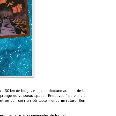
s - 30 km de long -, et qui se déplace au tiers de la
équipage du vaisseau spatial "Endeavour" parvient à
ient en son sein un véritable monde miniature. Son
i peut bien être aux commandes de Rama?