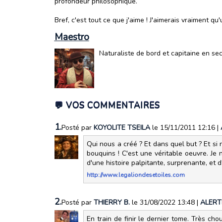
profondeur philosophique.
Bref, c'est tout ce que j'aime ! J'aimerais vraiment q
Maestro
Naturaliste de bord et capitaine en se
💬 VOS COMMENTAIRES
1.
Posté par
KOYOLITE TSEILA
le 15/11/2011 12:16
|
Qui nous a créé ? Et dans quel but ? Et si n
bouquins ! C'est une véritable oeuvre. J
d'une histoire palpitante, surprenante, et
http://www.legaliondesetoiles.com
2.
Posté par
THIERRY B.
le 31/08/2022 13:48
|
ALERT
En train de finir le dernier tome. Très ch