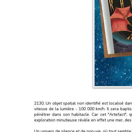
2130. Un objet spatial non identifié est localisé dan
vitesse de la lumière - 100 000 km/h. Il sera bapt
pénétrer dans son habitacle. Car cet "Artefact", 
exploration minutieuse révèle en effet une mer, des re
Un univers de silence et de non-vie, où tout sembl