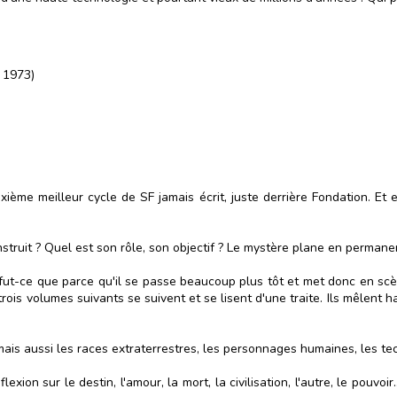
 1973)
ème meilleur cycle de SF jamais écrit, juste derrière Fondation. Et e
truit ? Quel est son rôle, son objectif ? Le mystère plane en permanen
ne fut-ce que parce qu'il se passe beaucoup plus tôt et met donc en s
is volumes suivants se suivent et se lisent d'une traite. Ils mêlent h
, mais aussi les races extraterrestres, les personnages humaines, les tec
exion sur le destin, l'amour, la mort, la civilisation, l'autre, le pouvoi