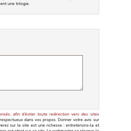
ent une trilogie.
isés, afin d’éviter toute redirection vers des sites
t respectueux dans vos propos. Donner votre avis sur
erez sur le site est une richesse : entretenons‑la et
es est strict sur ce site. Le webmaster se réserve le