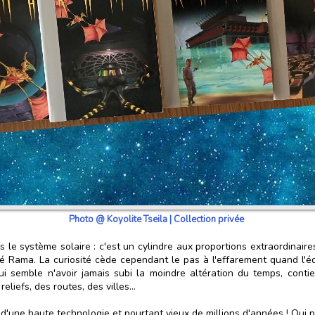
Photo @ Koyolite Tseila | Collection privée
s le système solaire : c'est un cylindre aux proportions extraordinaire
isé Rama. La curiosité cède cependant le pas à l'effarement quand l'
qui semble n'avoir jamais subi la moindre altération du temps, cont
liefs, des routes, des villes...
e d'une haute technologie et pourtant vieux de millions d'années ! Qu