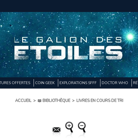
TURES OFFERTES
COIN GEEK
EXPLORATIONS SFFF
DOCTOR WHO
RÉ
ACCUEIL
>
📖 BIBLIOTHÈQUE
>
LIVRES EN COURS DE TRI