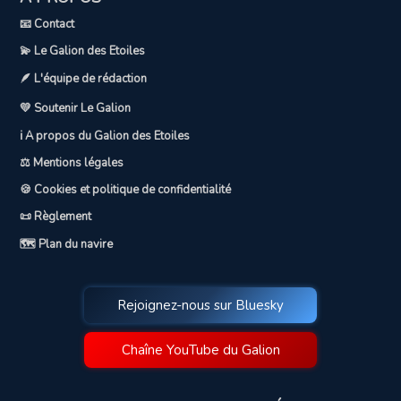
📧 Contact
💫 Le Galion des Etoiles
🪶 L'équipe de rédaction
💛 Soutenir Le Galion
ℹ️ A propos du Galion des Etoiles
⚖️ Mentions légales
🍪 Cookies et politique de confidentialité
📜 Règlement
🗺️ Plan du navire
Rejoignez-nous sur Bluesky
Chaîne YouTube du Galion