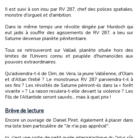
II est suivi à son insu par RV 287, chef des polices spatiales,
monstre d'orgueil et d'ambition.
Dans le même temps une révolte dirigée par Murdoch qui
eut jadis à souffrir des agissements de RV 287, a lieu sur
Saturne devenue planète pénitentiaire.
Tous se retrouveront sur Vallaé, planète située hors des
limites de l'Univers connu et peuplée d'humanoïdes aux
pouvoirs extraordinaires.
Qu'adviendra-t-il de Dim, de Vera, la jeune Valléenne, d'Olam
et d'Atlan l'Initié ? Le monstrueux RV 287 parviendra-t-il à
ses fins ? Les révoltés de Saturne périront-ils dans la « forêt
vivante » ? La raison reculera-t-elle devant la violence ? Les
Fils de l'Atlantide seront sauvés... mais à quel prix !
Brève de lecture
Encore un ouvrage de Daniel Piret, également à placer dans
ma liste bien particulière de "Je n'ai pas apprécié".
Ici, c'est une sorte de petit guide intergalactique du "plus sûr