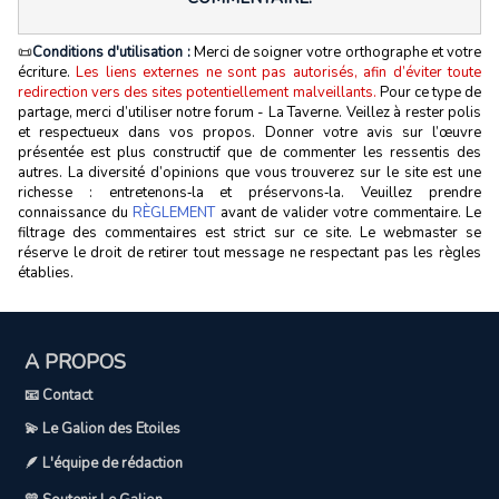
📜
Conditions d'utilisation :
Merci de soigner votre orthographe et votre
écriture.
Les liens externes ne sont pas autorisés, afin d’éviter toute
redirection vers des sites potentiellement malveillants.
Pour ce type de
partage, merci d’utiliser notre forum - La Taverne. Veillez à rester polis
et respectueux dans vos propos. Donner votre avis sur l’œuvre
présentée est plus constructif que de commenter les ressentis des
autres. La diversité d’opinions que vous trouverez sur le site est une
richesse : entretenons‑la et préservons‑la. Veuillez prendre
connaissance du
RÈGLEMENT
avant de valider votre commentaire. Le
filtrage des commentaires est strict sur ce site. Le webmaster se
réserve le droit de retirer tout message ne respectant pas les règles
établies.
A PROPOS
📧 Contact
💫 Le Galion des Etoiles
🪶 L'équipe de rédaction