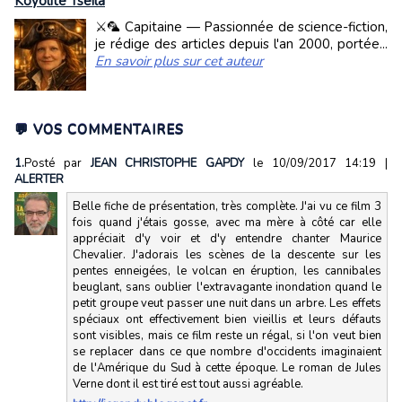
Koyolite Tseila
⚔️🦜 Capitaine — Passionnée de science-fiction,
je rédige des articles depuis l'an 2000, portée...
En savoir plus sur cet auteur
💬 VOS COMMENTAIRES
1.
Posté par
JEAN CHRISTOPHE GAPDY
le 10/09/2017 14:19
|
ALERTER
Belle fiche de présentation, très complète. J'ai vu ce film 3
fois quand j'étais gosse, avec ma mère à côté car elle
appréciait d'y voir et d'y entendre chanter Maurice
Chevalier. J'adorais les scènes de la descente sur les
pentes enneigées, le volcan en éruption, les cannibales
beuglant, sans oublier l'extravagante inondation quand le
petit groupe veut passer une nuit dans un arbre. Les effets
spéciaux ont effectivement bien vieillis et leurs défauts
sont visibles, mais ce film reste un régal, si l'on veut bien
se replacer dans ce que nombre d'occidents imaginaient
de l'Amérique du Sud à cette époque. Le roman de Jules
Verne dont il est tiré est tout aussi agréable.