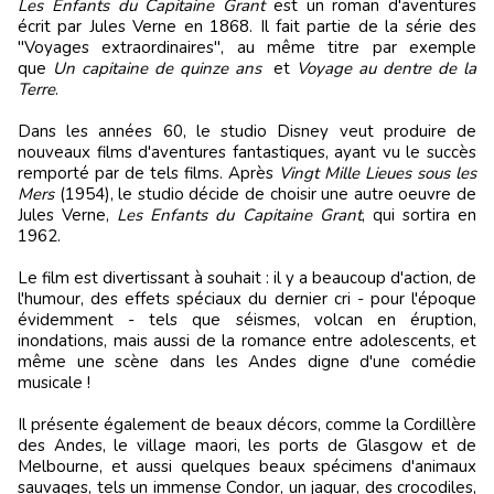
Les Enfants du Capitaine Grant
est un roman d'aventures
écrit par Jules Verne en 1868. Il fait partie de la série des
"Voyages extraordinaires", au même titre par exemple
que
Un capitaine de quinze ans
et
Voyage au dentre de la
Terre
.
Dans les années 60, le studio Disney veut produire de
nouveaux films d'aventures fantastiques, ayant vu le succès
remporté par de tels films. Après
Vingt Mille Lieues sous les
Mers
(1954), le studio décide de choisir une autre oeuvre de
Jules Verne,
Les Enfants du Capitaine Grant
, qui sortira en
1962.
Le film est divertissant à souhait : il y a beaucoup d'action, de
l'humour, des effets spéciaux du dernier cri - pour l'époque
évidemment - tels que séismes, volcan en éruption,
inondations, mais aussi de la romance entre adolescents, et
même une scène dans les Andes digne d'une comédie
musicale !
Il présente également de beaux décors, comme la Cordillère
des Andes, le village maori, les ports de Glasgow et de
Melbourne, et aussi quelques beaux spécimens d'animaux
sauvages, tels un immense Condor, un jaguar, des crocodiles,