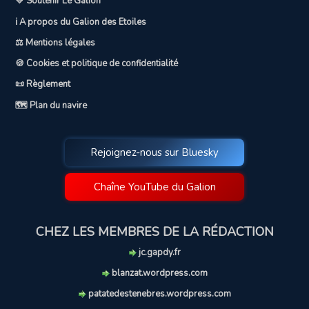
💛 Soutenir Le Galion
ℹ️ A propos du Galion des Etoiles
⚖️ Mentions légales
🍪 Cookies et politique de confidentialité
📜 Règlement
🗺️ Plan du navire
Rejoignez-nous sur Bluesky
Chaîne YouTube du Galion
CHEZ LES MEMBRES DE LA RÉDACTION
jc.gapdy.fr
blanzat.wordpress.com
patatedestenebres.wordpress.com