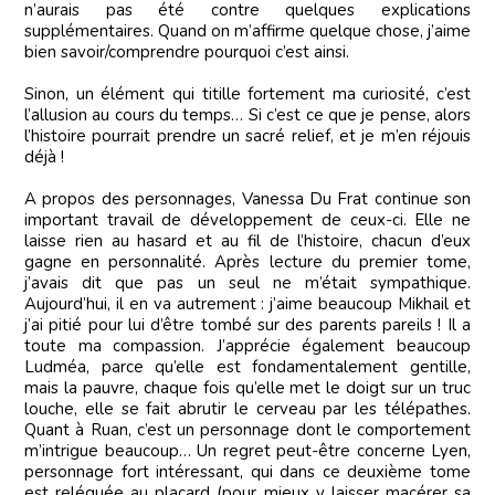
n’aurais pas été contre quelques explications
supplémentaires. Quand on m’affirme quelque chose, j’aime
bien savoir/comprendre pourquoi c’est ainsi.
Sinon, un élément qui titille fortement ma curiosité, c’est
l’allusion au cours du temps… Si c’est ce que je pense, alors
l’histoire pourrait prendre un sacré relief, et je m’en réjouis
déjà !
A propos des personnages, Vanessa Du Frat continue son
important travail de développement de ceux-ci. Elle ne
laisse rien au hasard et au fil de l’histoire, chacun d’eux
gagne en personnalité. Après lecture du premier tome,
j’avais dit que pas un seul ne m’était sympathique.
Aujourd’hui, il en va autrement : j’aime beaucoup Mikhail et
j’ai pitié pour lui d’être tombé sur des parents pareils ! Il a
toute ma compassion. J’apprécie également beaucoup
Ludméa, parce qu’elle est fondamentalement gentille,
mais la pauvre, chaque fois qu’elle met le doigt sur un truc
louche, elle se fait abrutir le cerveau par les télépathes.
Quant à Ruan, c’est un personnage dont le comportement
m’intrigue beaucoup… Un regret peut-être concerne Lyen,
personnage fort intéressant, qui dans ce deuxième tome
est reléguée au placard (pour mieux y laisser macérer sa