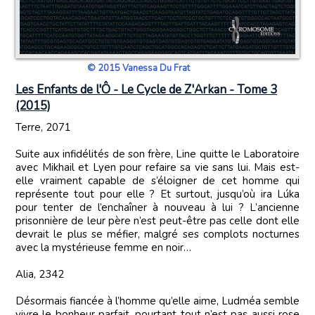
© 2015 Vanessa Du Frat
Les Enfants de l'Ô - Le Cycle de Z'Arkan - Tome 3
(2015)
Terre, 2071
Suite aux infidélités de son frère, Line quitte le Laboratoire
avec Mikhail et Lyen pour refaire sa vie sans lui. Mais est-
elle vraiment capable de s’éloigner de cet homme qui
représente tout pour elle ? Et surtout, jusqu’où ira Lúka
pour tenter de l’enchaîner à nouveau à lui ? L’ancienne
prisonnière de leur père n’est peut-être pas celle dont elle
devrait le plus se méfier, malgré ses complots nocturnes
avec la mystérieuse femme en noir…
Alia, 2342
Désormais fiancée à l’homme qu’elle aime, Ludméa semble
vivre le bonheur parfait, pourtant tout n’est pas aussi rose