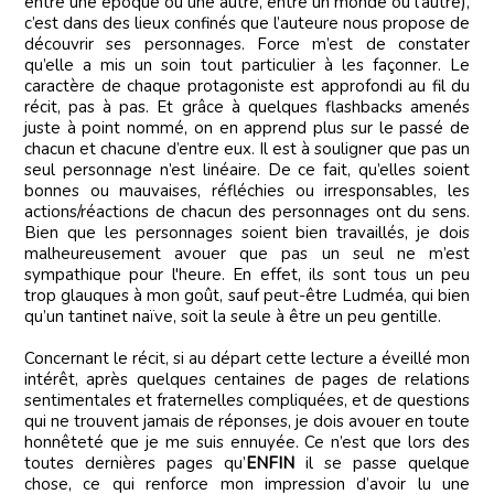
entre une époque ou une autre, entre un monde ou l’autre),
c’est dans des lieux confinés que l’auteure nous propose de
découvrir ses personnages. Force m’est de constater
qu’elle a mis un soin tout particulier à les façonner. Le
caractère de chaque protagoniste est approfondi au fil du
récit, pas à pas. Et grâce à quelques flashbacks amenés
juste à point nommé, on en apprend plus sur le passé de
chacun et chacune d’entre eux. Il est à souligner que pas un
seul personnage n’est linéaire. De ce fait, qu’elles soient
bonnes ou mauvaises, réfléchies ou irresponsables, les
actions/réactions de chacun des personnages ont du sens.
Bien que les personnages soient bien travaillés, je dois
malheureusement avouer que pas un seul ne m’est
sympathique pour l'heure. En effet, ils sont tous un peu
trop glauques à mon goût, sauf peut-être Ludméa, qui bien
qu’un tantinet naïve, soit la seule à être un peu gentille.
Concernant le récit, si au départ cette lecture a éveillé mon
intérêt, après quelques centaines de pages de relations
sentimentales et fraternelles compliquées, et de questions
qui ne trouvent jamais de réponses, je dois avouer en toute
honnêteté que je me suis ennuyée. Ce n’est que lors des
toutes dernières pages qu’
ENFIN
il se passe quelque
chose, ce qui renforce mon impression d’avoir lu une