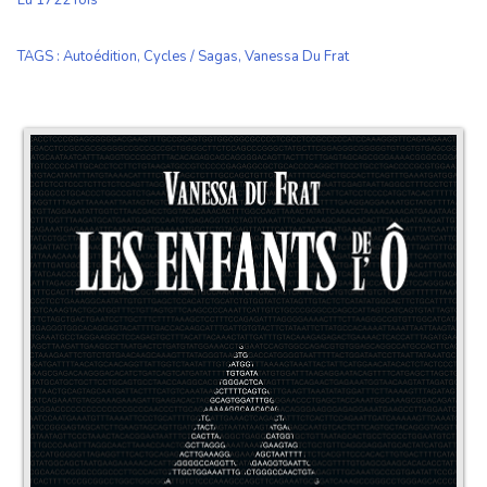
Lu 1722 fois
TAGS
:
Autoédition
,
Cycles / Sagas
,
Vanessa Du Frat