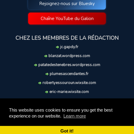
Rejoignez-nous sur Bluesky
Chaîne YouTube du Galion
CHEZ LES MEMBRES DE LA RÉDACTION
jc.gapdy.fr
blanzat.wordpress.com
patatedestenebres.wordpress.com
plumesascendantes.fr
robertyessouroun.wixsite.com
eric-marie.wixsite.com
lechiencritique.blogspot.com
soufflereve.blogspot.com
This website uses cookies to ensure you get the best
experience on our website.
Learn more
© 2009-2026 Le Galion des Etoiles. Tous droits réservés.
Ce site est réalisé et maintenu avec coeur et passion.
Got it!