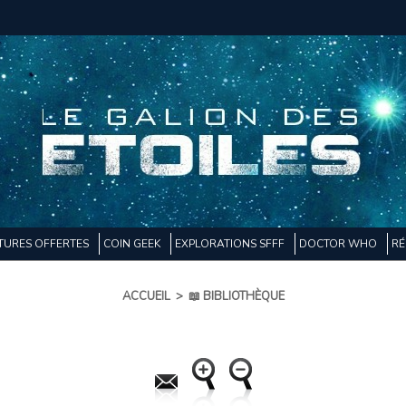
TURES OFFERTES
COIN GEEK
EXPLORATIONS SFFF
DOCTOR WHO
RÉ
ACCUEIL
>
📖 BIBLIOTHÈQUE