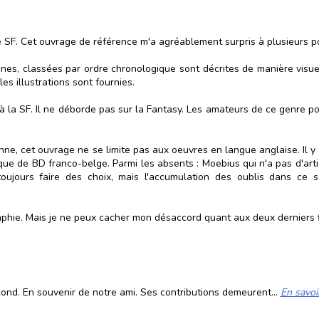
de SF. Cet ouvrage de référence m'a agréablement surpris à plusieurs p
onnes, classées par ordre chronologique sont décrites de manière visu
es illustrations sont fournies.
 la SF. Il ne déborde pas sur la Fantasy. Les amateurs de ce genre pour
nne, cet ouvrage ne se limite pas aux oeuvres en langue anglaise. Il 
ue de BD franco-belge. Parmi les absents : Moebius qui n'a pas d'arti
oujours faire des choix, mais l'accumulation des oublis dans ce s
raphie. Mais je ne peux cacher mon désaccord quant aux deux derniers f
cond. En souvenir de notre ami. Ses contributions demeurent...
En savoi