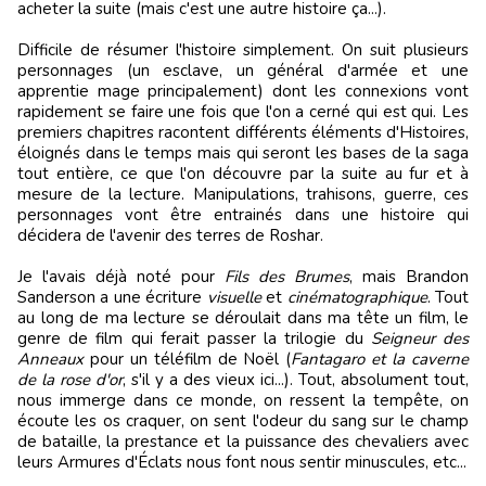
acheter la suite (mais c'est une autre histoire ça...).
Difficile de résumer l'histoire simplement. On suit plusieurs
personnages (un esclave, un général d'armée et une
apprentie mage principalement) dont les connexions vont
rapidement se faire une fois que l'on a cerné qui est qui. Les
premiers chapitres racontent différents éléments d'Histoires,
éloignés dans le temps mais qui seront les bases de la saga
tout entière, ce que l'on découvre par la suite au fur et à
mesure de la lecture. Manipulations, trahisons, guerre, ces
personnages vont être entrainés dans une histoire qui
décidera de l'avenir des terres de Roshar.
Je l'avais déjà noté pour
Fils des Brumes
, mais Brandon
Sanderson a une écriture
visuelle
et
cinématographique
. Tout
au long de ma lecture se déroulait dans ma tête un film, le
genre de film qui ferait passer la trilogie du
Seigneur des
Anneaux
pour un téléfilm de Noël (
Fantagaro et la caverne
de la rose d'or
, s'il y a des vieux ici...). Tout, absolument tout,
nous immerge dans ce monde, on ressent la tempête, on
écoute les os craquer, on sent l'odeur du sang sur le champ
de bataille, la prestance et la puissance des chevaliers avec
leurs Armures d'Éclats nous font nous sentir minuscules, etc...