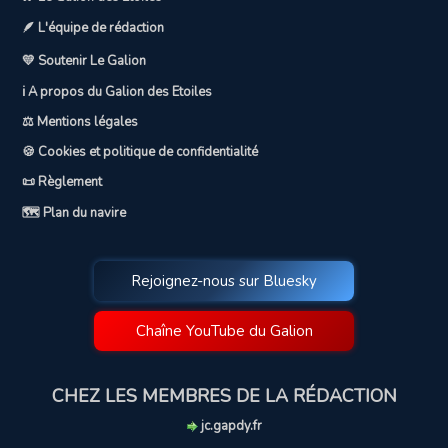
🪶 L'équipe de rédaction
💛 Soutenir Le Galion
ℹ️ A propos du Galion des Etoiles
⚖️ Mentions légales
🍪 Cookies et politique de confidentialité
📜 Règlement
🗺️ Plan du navire
Rejoignez-nous sur Bluesky
Chaîne YouTube du Galion
CHEZ LES MEMBRES DE LA RÉDACTION
jc.gapdy.fr