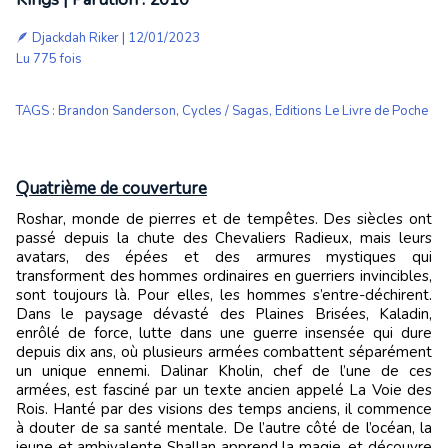
🪶
Djackdah Riker
| 12/01/2023
Lu 775 fois
TAGS
:
Brandon Sanderson
,
Cycles / Sagas
,
Editions Le Livre de Poche
Quatrième de couverture
Roshar, monde de pierres et de tempêtes. Des siècles ont
passé depuis la chute des Chevaliers Radieux, mais leurs
avatars, des épées et des armures mystiques qui
transforment des hommes ordinaires en guerriers invincibles,
sont toujours là. Pour elles, les hommes s’entre-déchirent.
Dans le paysage dévasté des Plaines Brisées, Kaladin,
enrôlé de force, lutte dans une guerre insensée qui dure
depuis dix ans, où plusieurs armées combattent séparément
un unique ennemi. Dalinar Kholin, chef de l’une de ces
armées, est fasciné par un texte ancien appelé La Voie des
Rois. Hanté par des visions des temps anciens, il commence
à douter de sa santé mentale. De l’autre côté de l’océan, la
jeune et ambivalente Shallan apprend la magie, et découvre