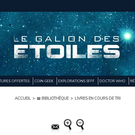
TURES OFFERTES
COIN GEEK
EXPLORATIONS SFFF
DOCTOR WHO
RÉ
ACCUEIL
>
📖 BIBLIOTHÈQUE
>
LIVRES EN COURS DE TRI