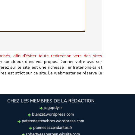
isés, afin d’éviter toute redirection vers des sites
t respectueux dans vos propos. Donner votre avis sur
erez sur le site est une richesse : entretenons‑la et
es est strict sur ce site. Le webmaster se réserve le
CHEZ LES MEMBRES DE LA RÉDACTION
jc.gapdy.fr
blanzat.wordpress.com
patatedestenebres.wordpress.com
plumesascendantes.fr
robertyessouroun.wixsite.com