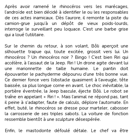
Après avoir ramené le rhinocéros vers les marécages,
l’androïde est bien décidé à identifier le ou les responsables
de ces actes inamicaux. Dès l’aurore, il remonte la piste du
camion-grue jusqu’à un dépôt de vieux poids-lourds,
interroge le surveillant peu loquace. C’est une barbe grise
qui a loué l’utilitaire.
Sur le chemin du retour, à son volant, Bôli aperçoit une
silhouette trapue qui, toute excitée, grossit vers lui. Un
rhinocéros ? Un rhinocéros noir ? Bingo ! C’est bien Riri qui
accélère, à l’assaut de la Jeep. Riri ! Un drone agite devant lui
une marionnette de taille humaine. Le pantin doit
épouvanter le pachyderme dépourvu d’une très bonne vue.
Ce dernier fonce vers l’obstacle quasiment à l’aveugle, tête
baissée, sa plus longue corne en avant. Le choc inévitable, la
portière éventrée, la Jeep bascule, éjecte Bôli. Le robot se
traîne en appelant « Riri ! ». Mais l’animal ne répond pas, tant
il peine à s’adapter, faute de calculs, déplore l’automate. En
effet, buté, le rhinocéros se dresse pour marteler, cabosser
la carrosserie de ses triples sabots. La voiture de fonction
ressemble bientôt à une sculpture désespérée.
Enfin, le mastodonte défoulé détale. Le chef va être