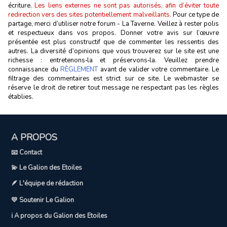
écriture.
Les liens externes ne sont pas autorisés, afin d’éviter toute
redirection vers des sites potentiellement malveillants.
Pour ce type de
partage, merci d’utiliser notre forum - La Taverne. Veillez à rester polis
et respectueux dans vos propos. Donner votre avis sur l’œuvre
présentée est plus constructif que de commenter les ressentis des
autres. La diversité d’opinions que vous trouverez sur le site est une
richesse : entretenons‑la et préservons‑la. Veuillez prendre
connaissance du
RÈGLEMENT
avant de valider votre commentaire. Le
filtrage des commentaires est strict sur ce site. Le webmaster se
réserve le droit de retirer tout message ne respectant pas les règles
établies.
A PROPOS
📧 Contact
💫 Le Galion des Etoiles
🪶 L'équipe de rédaction
💛 Soutenir Le Galion
ℹ️ A propos du Galion des Etoiles