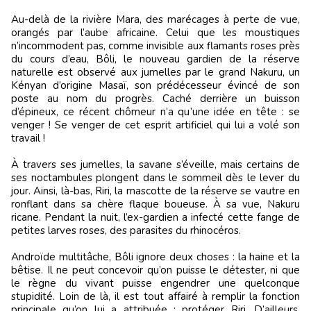
Au-delà de la rivière Mara, des marécages à perte de vue,
orangés par l’aube africaine. Celui que les moustiques
n’incommodent pas, comme invisible aux flamants roses près
du cours d’eau, Bôli, le nouveau gardien de la réserve
naturelle est observé aux jumelles par le grand Nakuru, un
Kényan d’origine Masaï, son prédécesseur évincé de son
poste au nom du progrès. Caché derrière un buisson
d’épineux, ce récent chômeur n’a qu’une idée en tête : se
venger ! Se venger de cet esprit artificiel qui lui a volé son
travail !
À travers ses jumelles, la savane s’éveille, mais certains de
ses noctambules plongent dans le sommeil dès le lever du
jour. Ainsi, là-bas, Riri, la mascotte de la réserve se vautre en
ronflant dans sa chère flaque boueuse. À sa vue, Nakuru
ricane. Pendant la nuit, l’ex-gardien a infecté cette fange de
petites larves roses, des parasites du rhinocéros.
Androïde multitâche, Bôli ignore deux choses : la haine et la
bêtise. Il ne peut concevoir qu’on puisse le détester, ni que
le règne du vivant puisse engendrer une quelconque
stupidité. Loin de là, il est tout affairé à remplir la fonction
principale qu’on lui a attribuée : protéger Riri. D’ailleurs,