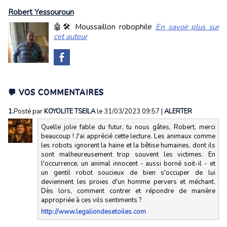
Robert Yessouroun
🤖🛠️ Moussaillon robophile
En savoir plus sur
cet auteur
💬 VOS COMMENTAIRES
1.
Posté par
KOYOLITE TSEILA
le 31/03/2023 09:57
|
ALERTER
Quelle jolie fable du futur, tu nous gâtes, Robert, merci
beaucoup ! J'ai apprécié cette lecture. Les animaux comme
les robots ignorent la haine et la bêtise humaines, dont ils
sont malheureusement trop souvent les victimes. En
l'occurrence, un animal innocent - aussi borné soit-il - et
un gentil robot soucieux de bien s'occuper de lui
deviennent les proies d'un homme pervers et méchant.
Dès lors, comment contrer et répondre de manière
appropriée à ces vils sentiments ?
http://www.legaliondesetoiles.com