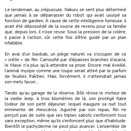
Le lendemain, au crépuscule, Nakuru se sent plus déterminé
que jamais à se débarrasser du robot qui avait usurpé sa
fonction de gardien. À cause de cette intelligence fumeuse, il
avait été dépossédé de la source de revenu pour sa famille
que, depuis lors, il n’ose revoir. Sous la pression de la colère,
il passe à l’action, sûr cette fois d’être guidé par un plan
infaillible.
En aval d’un baobab, un piège naturel va s’occuper de ce
« crétin » de Riri. Camouflé par d’épaisses branches d’acacia,
le Masaï n’a plus qu’à attendre sa proie. Encore mal éveillé,
l’animal myope comme une loupe serait attiré par le parfum
de feuilles fraîches. Mais, forcément, il n’atteindrait jamais
son mets favori…
Tandis qu’au garage de la réserve, Bôli révise le moteur de
la vieille Jeep, à trois kilomètres de là, son protégé flaire
l’odeur de son petit déjeuner, lequel inaugure sa nuit tout
imminente de rhinocéros. Aguiché par son repas, Riri ne
perçoit pas de suite que ses triples sabots s’enfoncent tous
sans exception, même qu’ils s’enfoncent plus que d’habitude.
Bientôt le pachyderme ne peut plus avancer. L’ensemble de