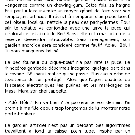
vengeance comme un chewing-gum. Cette fois, sa hargne
finit par lui faire inventer un moyen génial de faire virer son
remplaçant artificiel. Il réussit à s’emparer d’un pique-bœuf,
cet oiseau local qui nettoie la peau des pachydermes. Pour
sûr, le volatile va confondre avec une larve la puce qui
géolocalise cet abruti de Riri ! Sans celle-ci, la mascotte de la
réserve deviendra introuvable. Sans ménagement, son
gardien androïde sera considéré comme fautif. Adieu, Bôli !
Tu nous manqueras, hé, hé…
Le bec fouineur du pique-bœuf n’a pas raté la puce. Le
rhinocéros gambade désormais incognito, quelque part dans
la savane. Bôli saisit mal ce qui se passe. Plus aucun écho de
l’existence de son protégé ! Alors que l’agent quadrille de
faisceaux électroniques les plaines et les marécages de
Masaï Mara, son chef l’appelle.
‑ Allô, Bôli ? Riri va bien ? Je passerai le voir demain. J’ai
promis à ma fille depuis trop longtemps de lui montrer notre
porte-bonheur.
Le gardien artificiel n’est pas un perdant. Ses algorithmes
travaillent à fond la caisse, plein tube. Inspiré par un