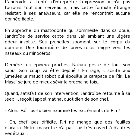
L’androïde a tenté d’interpréter l’expression « n’a pas
toujours tout son cerveau », mais cette formule étrange
résistait à ses analyseurs, car elle ne rencontrait aucune
donnée fiable.
En approche du mastodonte qui sommeille dans sa boue,
l’androïde de service capte dans l’air ambiant une légère
odeur insolite. Ses prunelles zooment sur le corps du
dormeur. Une fourmilière de larves roses migre vers les
naseaux du rhinocéros !
Derrière les épineux proches, Nakuru peste de tout son
saoul. Son coup va être déjoué ! En rage, il scrute aux
jumelles le maudit robot qui épouille la carapace de Riri. Le
Masaï se jure de mieux sévir la prochaine fois…
Quand, satisfait de son intervention, l’androïde retourne à sa
Jeep, il reçoit l’appel matinal quotidien de son chef.
‑ Alors, Bôli, as-tu bien examiné les excréments de Riri ?
‑ Oh, chef, pas difficile. Riri ne mange que des feuilles
d’acacia. Notre mascotte n’a pas l’air très ouvert à d’autres
végétaux…