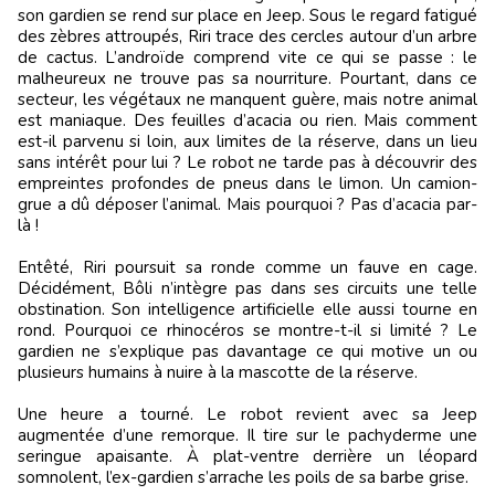
son gardien se rend sur place en Jeep. Sous le regard fatigué
des zèbres attroupés, Riri trace des cercles autour d’un arbre
de cactus. L’androïde comprend vite ce qui se passe : le
malheureux ne trouve pas sa nourriture. Pourtant, dans ce
secteur, les végétaux ne manquent guère, mais notre animal
est maniaque. Des feuilles d’acacia ou rien. Mais comment
est-il parvenu si loin, aux limites de la réserve, dans un lieu
sans intérêt pour lui ? Le robot ne tarde pas à découvrir des
empreintes profondes de pneus dans le limon. Un camion-
grue a dû déposer l’animal. Mais pourquoi ? Pas d’acacia par-
là !
Entêté, Riri poursuit sa ronde comme un fauve en cage.
Décidément, Bôli n’intègre pas dans ses circuits une telle
obstination. Son intelligence artificielle elle aussi tourne en
rond. Pourquoi ce rhinocéros se montre-t-il si limité ? Le
gardien ne s’explique pas davantage ce qui motive un ou
plusieurs humains à nuire à la mascotte de la réserve.
Une heure a tourné. Le robot revient avec sa Jeep
augmentée d’une remorque. Il tire sur le pachyderme une
seringue apaisante. À plat-ventre derrière un léopard
somnolent, l’ex-gardien s’arrache les poils de sa barbe grise.