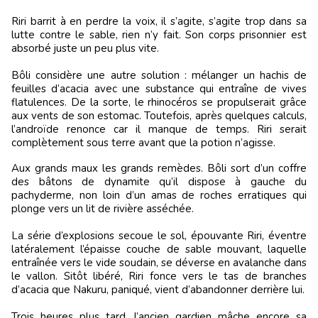
Riri barrit à en perdre la voix, il s’agite, s’agite trop dans sa
lutte contre le sable, rien n’y fait. Son corps prisonnier est
absorbé juste un peu plus vite.
Bôli considère une autre solution : mélanger un hachis de
feuilles d’acacia avec une substance qui entraîne de vives
flatulences. De la sorte, le rhinocéros se propulserait grâce
aux vents de son estomac. Toutefois, après quelques calculs,
l’androïde renonce car il manque de temps. Riri serait
complètement sous terre avant que la potion n’agisse.
Aux grands maux les grands remèdes. Bôli sort d’un coffre
des bâtons de dynamite qu’il dispose à gauche du
pachyderme, non loin d’un amas de roches erratiques qui
plonge vers un lit de rivière asséchée.
La série d’explosions secoue le sol, épouvante Riri, éventre
latéralement l’épaisse couche de sable mouvant, laquelle
entraînée vers le vide soudain, se déverse en avalanche dans
le vallon. Sitôt libéré, Riri fonce vers le tas de branches
d’acacia que Nakuru, paniqué, vient d’abandonner derrière lui.
Trois heures plus tard, l’ancien gardien mâche encore sa