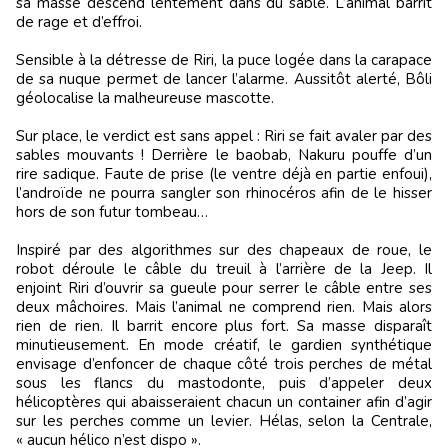
sa masse descend lentement dans du sable. L’animal barrit
de rage et d’effroi.
Sensible à la détresse de Riri, la puce logée dans la carapace
de sa nuque permet de lancer l’alarme. Aussitôt alerté, Bôli
géolocalise la malheureuse mascotte.
Sur place, le verdict est sans appel : Riri se fait avaler par des
sables mouvants ! Derrière le baobab, Nakuru pouffe d’un
rire sadique. Faute de prise (le ventre déjà en partie enfoui),
l’androïde ne pourra sangler son rhinocéros afin de le hisser
hors de son futur tombeau…
Inspiré par des algorithmes sur des chapeaux de roue, le
robot déroule le câble du treuil à l’arrière de la Jeep. Il
enjoint Riri d’ouvrir sa gueule pour serrer le câble entre ses
deux mâchoires. Mais l’animal ne comprend rien. Mais alors
rien de rien. Il barrit encore plus fort. Sa masse disparaît
minutieusement. En mode créatif, le gardien synthétique
envisage d’enfoncer de chaque côté trois perches de métal
sous les flancs du mastodonte, puis d’appeler deux
hélicoptères qui abaisseraient chacun un container afin d’agir
sur les perches comme un levier. Hélas, selon la Centrale,
« aucun hélico n’est dispo ».