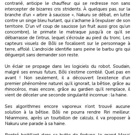
contrarié, anticipe le chauffeur qui se redresse non sans
intercepter de bizarres cris stridents. À quelques pas, sur la
branche d’un « arbre à saucisse », Nakuru se débat, en lutte
contre un singe bleu hurlant, qui s’acharne à l’expulser de son
territoire. D’un vif coup de saucisse (un fruit aussi gros qu’un
concombre), le primate le matraque jusqu’à ce qu’il se
débarrasse de l’intrus, lequel s’écroule au pied du tronc. Les
capteurs visuels de Bôli se focalisent sur le personnage à
terre, affolé. L’androïde identifie sans peine le barbu gris qui
déguerpit sans demander son reste.
Un éclair se propage dans les logiciels du robot. Soudain,
malgré ses ennuis futurs, Bôli s’estime comblé. Quel pas en
avant ! Non seulement, il a découvert l’existence d’un
premier phénomène naturel qu’il ignorait, la bêtise, grâce au
rhinocéros, mais encore, grâce au gardien qu’il remplace, il
vient de déceler une seconde singularité inconnue : la haine.
Ses algorithmes encore vaporeux n’ont trouvé aucune
solution à la bêtise. Bôli ne pourra rendre Riri meilleur.
Néanmoins, après un tourbillon de calculs, il va proposer à
Nakuru une parade à sa haine.