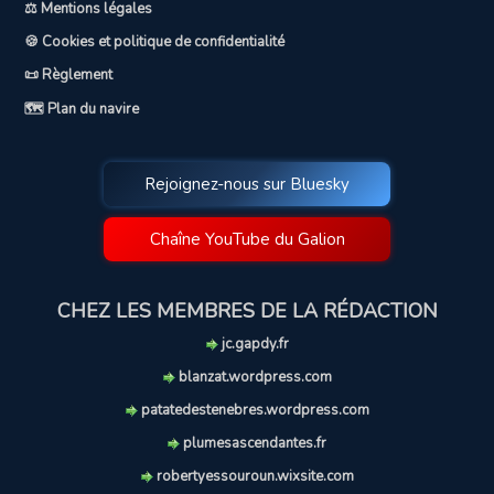
⚖️ Mentions légales
🍪 Cookies et politique de confidentialité
📜 Règlement
🗺️ Plan du navire
Rejoignez-nous sur Bluesky
Chaîne YouTube du Galion
CHEZ LES MEMBRES DE LA RÉDACTION
jc.gapdy.fr
blanzat.wordpress.com
patatedestenebres.wordpress.com
plumesascendantes.fr
robertyessouroun.wixsite.com