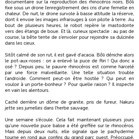
documentaire sur la reproduction des rhinocéros noirs, Bôli
fixe sous un drone l’enregistrement des cris d’une femelle en
chaleur. De nuit, le drone survole à basse altitude la réserve,
dont il envoie les images infrarouges à son pilote à terre. Au
bout de plusieurs heures, le robot repère le mastodonte
vers des étangs de boue. Et là, curieux spectacle : au pas de
course, la bête tente de s’envoler pour rejoindre sa dulcinée
dans les cieux.
Sitôt calmé de son rut, il est gavé d’acacia. Bôli déniche alors
le pot-aux-roses : on a enlevé la puce de Riri ! Qui donc a
osé ? Depuis peu, le pauvre rhinocéros est comme harcelé
par une force malveillante. Une telle situation trouble
l’androïde. Comment peut-on être hostile ? Qui peut en
vouloir à un porte-bonheur ? Pour quelle raison ? Il inspecte
en vain les alentours.
Caché derrière un dôme de granite, pris de fureur, Nakuru
jette ses jumelles dans l’herbe sauvage.
Une semaine s’écoule. Cela fait maintenant plusieurs jours
qu’une nouvelle puce balise a été greffée sur le rhinocéros.
Mais depuis deux nuits, elle signale que le pachyderme
tourne en rond aux confins du grand parc ouest. Préoccupé,