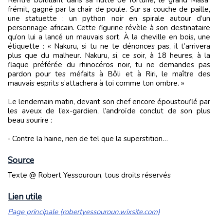
Rentré boitillant dans sa hutte de fortune, le grand Masaï
frémit, gagné par la chair de poule. Sur sa couche de paille,
une statuette : un python noir en spirale autour d’un
personnage africain. Cette figurine révèle à son destinataire
qu’on lui a lancé un mauvais sort. À la cheville en bois, une
étiquette : « Nakuru, si tu ne te dénonces pas, il t’arrivera
plus que du malheur. Nakuru, si, ce soir, à 18 heures, à la
flaque préférée du rhinocéros noir, tu ne demandes pas
pardon pour tes méfaits à Bôli et à Riri, le maître des
mauvais esprits s’attachera à toi comme ton ombre. »
Le lendemain matin, devant son chef encore époustouflé par
les aveux de l’ex-gardien, l’androïde conclut de son plus
beau sourire :
‑ Contre la haine, rien de tel que la superstition…
Source
Texte @ Robert Yessouroun, tous droits réservés
Lien utile
Page principale (robertyessouroun.wixsite.com)