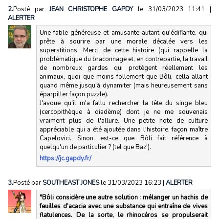
2.
Posté par
JEAN CHRISTOPHE GAPDY
le 31/03/2023 11:41
|
ALERTER
Une fable généreuse et amusante autant qu'édifiante, qui
prête à sourire par une morale décalée vers les
superstitions. Merci de cette histoire (qui rappelle la
problématique du braconnage et, en contrepartie, la travail
de nombreux gardes qui protègent réellement les
animaux, quoi que moins follement que Bôli, cella allant
quand même jusqu'à dynamiter (mais heureusement sans
éparpiller façon puzzle).
J'avoue qu'il m'a fallu rechercher la tête du singe bleu
(cercopithèque à diadème) dont je ne me souvenais
vraiment plus de l'allure. Une petite note de culture
appréciable qui a été ajoutée dans l'histoire, façon maître
Capelovici. Sinon, est-ce que Bôli fait référence à
quelqu'un de particulier ? (tel que Baz').
https://jc.gapdy.fr/
3.
Posté par
SOUTHEAST JONES
le 31/03/2023 16:23
|
ALERTER
"Bôli considère une autre solution : mélanger un hachis de
feuilles d’acacia avec une substance qui entraîne de vives
flatulences. De la sorte, le rhinocéros se propulserait