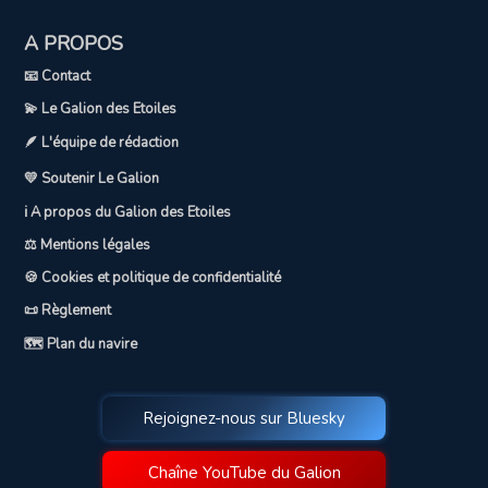
A PROPOS
📧 Contact
💫 Le Galion des Etoiles
🪶 L'équipe de rédaction
💛 Soutenir Le Galion
ℹ️ A propos du Galion des Etoiles
⚖️ Mentions légales
🍪 Cookies et politique de confidentialité
📜 Règlement
🗺️ Plan du navire
Rejoignez-nous sur Bluesky
Chaîne YouTube du Galion