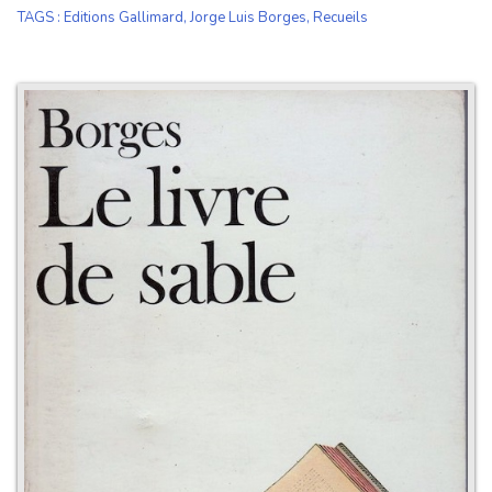
TAGS
:
Editions Gallimard
,
Jorge Luis Borges
,
Recueils