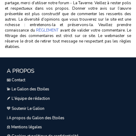
partage, merci d’utiliser notre forum - La Taverne. Veillez à rester polis
et respectueux dans vos propos. Donner votre avis sur l’œuvre
présentée est plus constructif que de commenter les ressentis des
autres. La diversité d’opinions que vous trouverez sur le site est une
richesse : entretenons‑la et préservons‑la. Veuillez prendre
connaissance du
RÈGLEMENT
avant de valider votre commentaire. Le
filtrage des commentaires est strict sur ce site. Le webmaster se
réserve le droit de retirer tout message ne respectant pas les règles
établies.
A PROPOS
📧 Contact
💫 Le Galion des Etoiles
🪶 L'équipe de rédaction
💛 Soutenir Le Galion
ℹ️ A propos du Galion des Etoiles
⚖️ Mentions légales