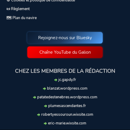
🍪 Cookies et politique de confidentialité
📜 Règlement
🗺️ Plan du navire
Rejoignez-nous sur Bluesky
Chaîne YouTube du Galion
CHEZ LES MEMBRES DE LA RÉDACTION
jc.gapdy.fr
blanzat.wordpress.com
patatedestenebres.wordpress.com
plumesascendantes.fr
robertyessouroun.wixsite.com
eric-marie.wixsite.com