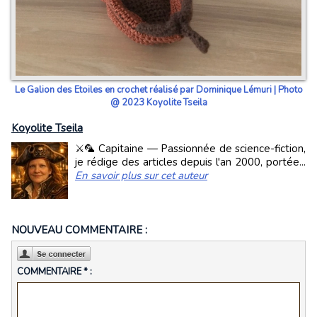
Le Galion des Etoiles en crochet réalisé par Dominique Lémuri | Photo
@ 2023 Koyolite Tseila
Koyolite Tseila
⚔️🦜 Capitaine — Passionnée de science-fiction,
je rédige des articles depuis l'an 2000, portée...
En savoir plus sur cet auteur
NOUVEAU COMMENTAIRE :
COMMENTAIRE * :