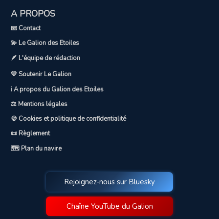
A PROPOS
📧 Contact
💫 Le Galion des Etoiles
🪶 L'équipe de rédaction
💛 Soutenir Le Galion
ℹ️ A propos du Galion des Etoiles
⚖️ Mentions légales
🍪 Cookies et politique de confidentialité
📜 Règlement
🗺️ Plan du navire
Rejoignez-nous sur Bluesky
Chaîne YouTube du Galion