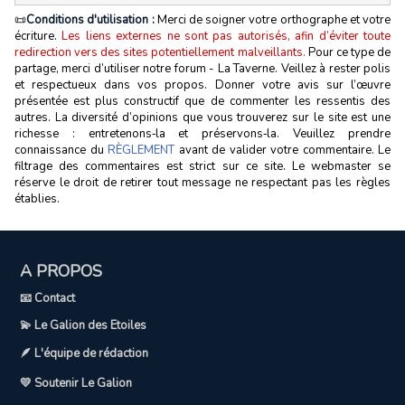
📜
Conditions d'utilisation :
Merci de soigner votre orthographe et votre
écriture.
Les liens externes ne sont pas autorisés, afin d’éviter toute
redirection vers des sites potentiellement malveillants.
Pour ce type de
partage, merci d’utiliser notre forum - La Taverne. Veillez à rester polis
et respectueux dans vos propos. Donner votre avis sur l’œuvre
présentée est plus constructif que de commenter les ressentis des
autres. La diversité d’opinions que vous trouverez sur le site est une
richesse : entretenons‑la et préservons‑la. Veuillez prendre
connaissance du
RÈGLEMENT
avant de valider votre commentaire. Le
filtrage des commentaires est strict sur ce site. Le webmaster se
réserve le droit de retirer tout message ne respectant pas les règles
établies.
A PROPOS
📧 Contact
💫 Le Galion des Etoiles
🪶 L'équipe de rédaction
💛 Soutenir Le Galion