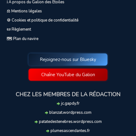
ℹ️ A propos du Galion des Etoiles
⚖️ Mentions légales
🍪 Cookies et politique de confidentialité
📜 Règlement
🗺️ Plan du navire
Rejoignez-nous sur Bluesky
Chaîne YouTube du Galion
CHEZ LES MEMBRES DE LA RÉDACTION
jc.gapdy.fr
blanzat.wordpress.com
patatedestenebres.wordpress.com
plumesascendantes.fr