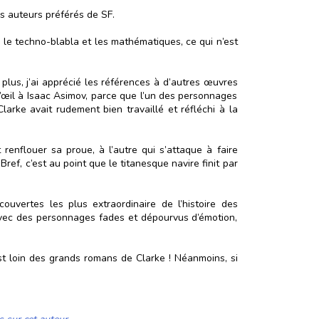
es auteurs préférés de SF.
ie le techno-blabla et les mathématiques, ce qui n’est
plus, j’ai apprécié les références à d’autres œuvres
 d’œil à Isaac Asimov, parce que l’un des personnages
larke avait rudement bien travaillé et réfléchi à la
t renflouer sa proue, à l’autre qui s’attaque à faire
ref, c’est au point que le titanesque navire finit par
uvertes les plus extraordinaire de l’histoire des
avec des personnages fades et dépourvus d’émotion,
st loin des grands romans de Clarke ! Néanmoins, si