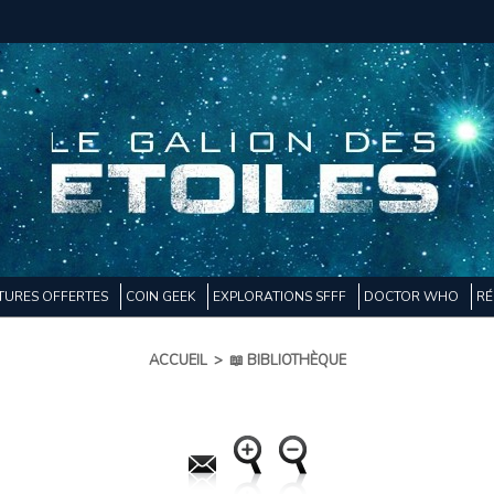
TURES OFFERTES
COIN GEEK
EXPLORATIONS SFFF
DOCTOR WHO
RÉ
ACCUEIL
>
📖 BIBLIOTHÈQUE