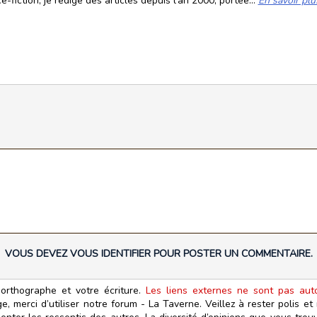
fiction, je rédige des articles depuis l'an 2000, portée...
En savoir plu
VOUS DEVEZ VOUS IDENTIFIER POUR POSTER UN COMMENTAIRE.
orthographe et votre écriture.
Les liens externes ne sont pas autor
, merci d’utiliser notre forum - La Taverne. Veillez à rester polis e