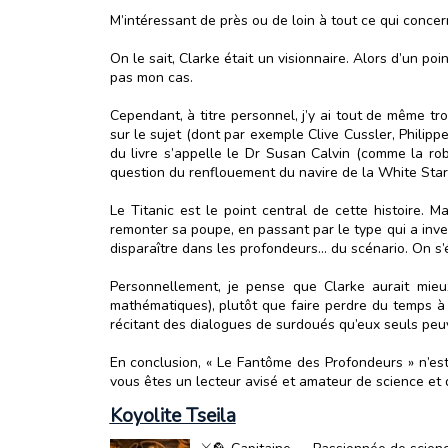
M’intéressant de près ou de loin à tout ce qui concer
On le sait, Clarke était un visionnaire. Alors d’un po
pas mon cas.
Cependant, à titre personnel, j’y ai tout de même tr
sur le sujet (dont par exemple Clive Cussler, Philipp
du livre s’appelle le Dr Susan Calvin (comme la 
question du renflouement du navire de la White Star 
Le Titanic est le point central de cette histoire. M
remonter sa poupe, en passant par le type qui a inven
disparaître dans les profondeurs… du scénario. On s’
Personnellement, je pense que Clarke aurait mieux
mathématiques), plutôt que faire perdre du temps à
récitant des dialogues de surdoués qu’eux seuls pe
En conclusion, « Le Fantôme des Profondeurs » n’es
vous êtes un lecteur avisé et amateur de science et
Koyolite Tseila