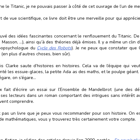
ne le Titanic, je ne pouvais passer à côté de cet ouvrage de l’un de m
int de vue scientifique, ce livre doit être une merveille pour qui appréc
ouvé des idées fascinantes concernant le renflouement du Titanic. De 
e Masson, …), ainsi qu’à des théories déjà émises. Il y a même un clin
robopsychologue du
Cycle des Robots
). Je ne peux que constater que C
(en plus d’autres choses, bien sûr).
ais Clarke saute d’histoires en histoires. Cela va de l’équipe qui veu
té les essuie-glaces, la petite Ada as des maths, et le poulpe géant. B
égare, on s’égare…
 fait d’écrire un essai sur l’Ensemble de Mandelbrot (une des déco
 ses lecteurs dans un roman comportant des intrigues sans intérêt 
uvent comprendre.
t pas un livre que je peux vous recommander pour son histoire. On e
 de mathématiques, vous y trouverez très certainement votre compte.