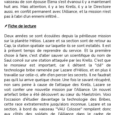
vaisseau de son épouse Elena s’est évanoui il y a maintenant
huit ans. Mais attention, il y a les Krells, il y a le Directoire
aussi, en conflit permanent avec l’Alliance, et la mission n’est
pas à l’abri d’un ennemi infiltré…
🪶
Fiche de lecture
Deux années se sont écoulées depuis la périlleuse mission
sur la planète Hélios. Lazare et sa section sont de retour au
Cap, la station spatiale sur laquelle ils se sont installés. Il est
à présent temps de reprendre du service. Et la première
chose à faire, c'est d'aller sauver un scientifique du nom de
Saul coincé sur une station attaquée par les Krells. C'est que
le monsieur est important, car il détient la "clé" de
technologie bribe ramenée par Lazare d'Hélios, et en plus il
travaille sur celle-ci, afin d'en percer les secrets. Il ne faudrait
pas qu'il lui arrive quelque chose. Une fois le savant récupéré,
non sans peine à cause de l'attaque des Krells, Lazare se
voit confier une nouvelle mission par l'Alliance. Un nouvel
artefact bribe a été découvert au cœur du Maelström. Voici
l'occasion d'étudier davantage la technologie des Bribes,
cette race extraterrestre jusqu'alors inconnue. Lazare et sa
section, à bord du vaisseau "VAU Colosse" rempilent donc
aux côtés des soldats de l'Alliance dans le cadre de