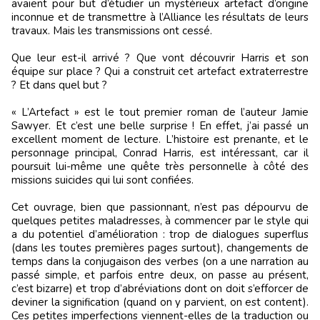
avaient pour but d’étudier un mystérieux artefact d’origine
inconnue et de transmettre à l’Alliance les résultats de leurs
travaux. Mais les transmissions ont cessé.
Que leur est-il arrivé ? Que vont découvrir Harris et son
équipe sur place ? Qui a construit cet artefact extraterrestre
? Et dans quel but ?
« L’Artefact » est le tout premier roman de l’auteur Jamie
Sawyer. Et c’est une belle surprise ! En effet, j’ai passé un
excellent moment de lecture. L’histoire est prenante, et le
personnage principal, Conrad Harris, est intéressant, car il
poursuit lui-même une quête très personnelle à côté des
missions suicides qui lui sont confiées.
Cet ouvrage, bien que passionnant, n’est pas dépourvu de
quelques petites maladresses, à commencer par le style qui
a du potentiel d’amélioration : trop de dialogues superflus
(dans les toutes premières pages surtout), changements de
temps dans la conjugaison des verbes (on a une narration au
passé simple, et parfois entre deux, on passe au présent,
c’est bizarre) et trop d’abréviations dont on doit s’efforcer de
deviner la signification (quand on y parvient, on est content).
Ces petites imperfections viennent-elles de la traduction ou