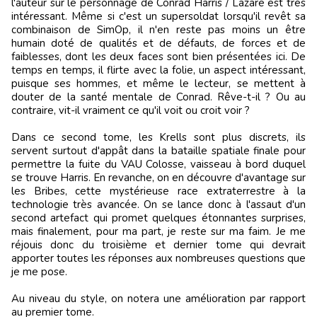
l'auteur sur le personnage de Conrad Harris / Lazare est très
intéressant. Même si c'est un supersoldat lorsqu'il revêt sa
combinaison de SimOp, il n'en reste pas moins un être
humain doté de qualités et de défauts, de forces et de
faiblesses, dont les deux faces sont bien présentées ici. De
temps en temps, il flirte avec la folie, un aspect intéressant,
puisque ses hommes, et même le lecteur, se mettent à
douter de la santé mentale de Conrad. Rêve-t-il ? Ou au
contraire, vit-il vraiment ce qu'il voit ou croit voir ?
Dans ce second tome, les Krells sont plus discrets, ils
servent surtout d'appât dans la bataille spatiale finale pour
permettre la fuite du VAU Colosse, vaisseau à bord duquel
se trouve Harris. En revanche, on en découvre d'avantage sur
les Bribes, cette mystérieuse race extraterrestre à la
technologie très avancée. On se lance donc à l'assaut d'un
second artefact qui promet quelques étonnantes surprises,
mais finalement, pour ma part, je reste sur ma faim. Je me
réjouis donc du troisième et dernier tome qui devrait
apporter toutes les réponses aux nombreuses questions que
je me pose.
Au niveau du style, on notera une amélioration par rapport
au premier tome.