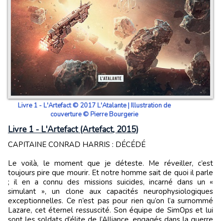
Livre 1 - L'Artefact © 2017 L'Atalante | Illustration de
couverture © Pierre Bourgerie
Livre 1 - L'Artefact (Artefact, 2015)
CAPITAINE CONRAD HARRIS : DÉCÉDÉ
Le voilà, le moment que je déteste. Me réveiller, c’est
toujours pire que mourir. Et notre homme sait de quoi il parle
; il en a connu des missions suicides, incarné dans un «
simulant », un clone aux capacités neurophysiologiques
exceptionnelles. Ce n’est pas pour rien qu’on l’a surnommé
Lazare, cet éternel ressuscité. Son équipe de SimOps et lui
sont les soldats d’élite de l’Alliance, engagés dans la guerre