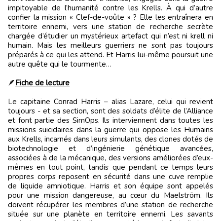
impitoyable de l’humanité contre les Krells. À qui d’autre
confier la mission « Clef-de-voûte » ? Elle les entraînera en
territoire ennemi, vers une station de recherche secrète
chargée d’étudier un mystérieux artefact qui n’est ni krell ni
humain. Mais les meilleurs guerriers ne sont pas toujours
préparés à ce qui les attend. Et Harris lui-même poursuit une
autre quête qui le tourmente…
🪶
Fiche de lecture
Le capitaine Conrad Harris – alias Lazare, celui qui revient
toujours - et sa section, sont des soldats d’élite de l’Alliance
et font partie des SimOps. Ils interviennent dans toutes les
missions suicidaires dans la guerre qui oppose les Humains
aux Krells, incarnés dans leurs simulants, des clones dotés de
biotechnologie et d’ingénierie génétique avancées,
associées à de la mécanique, des versions améliorées d’eux-
mêmes en tout point, tandis que pendant ce temps leurs
propres corps reposent en sécurité dans une cuve remplie
de liquide amniotique. Harris et son équipe sont appelés
pour une mission dangereuse, au cœur du Maelström. Ils
doivent récupérer les membres d’une station de recherche
située sur une planète en territoire ennemi. Les savants