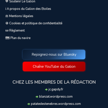
💛 Soutenir Le Galion
ℹ️ A propos du Galion des Etoiles
⚖️ Mentions légales
🍪 Cookies et politique de confidentialité
📜 Règlement
🗺️ Plan du navire
Rejoignez-nous sur Bluesky
Chaîne YouTube du Galion
CHEZ LES MEMBRES DE LA RÉDACTION
jc.gapdy.fr
blanzat.wordpress.com
patatedestenebres.wordpress.com