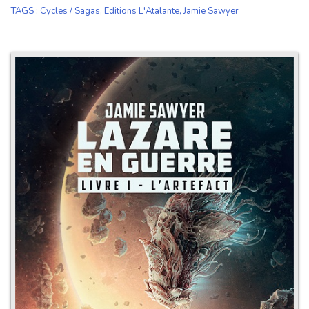
TAGS
:
Cycles / Sagas
,
Editions L'Atalante
,
Jamie Sawyer