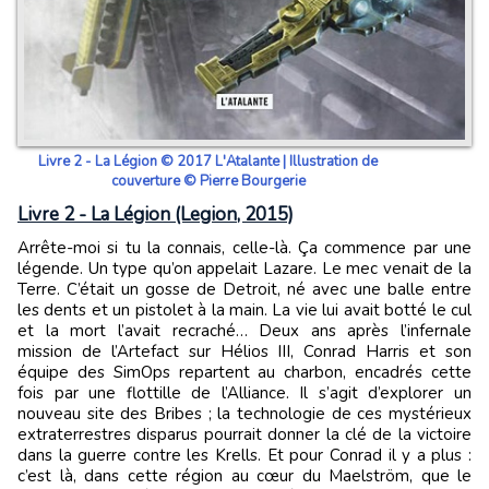
Livre 2 - La Légion © 2017 L'Atalante | Illustration de
couverture © Pierre Bourgerie
Livre 2 - La Légion (Legion, 2015)
Arrête-moi si tu la connais, celle-là. Ça commence par une
légende. Un type qu’on appelait Lazare. Le mec venait de la
Terre. C’était un gosse de Detroit, né avec une balle entre
les dents et un pistolet à la main. La vie lui avait botté le cul
et la mort l’avait recraché… Deux ans après l’infernale
mission de l’Artefact sur Hélios III, Conrad Harris et son
équipe des SimOps repartent au charbon, encadrés cette
fois par une flottille de l’Alliance. Il s’agit d’explorer un
nouveau site des Bribes ; la technologie de ces mystérieux
extraterrestres disparus pourrait donner la clé de la victoire
dans la guerre contre les Krells. Et pour Conrad il y a plus :
c’est là, dans cette région au cœur du Maelström, que le