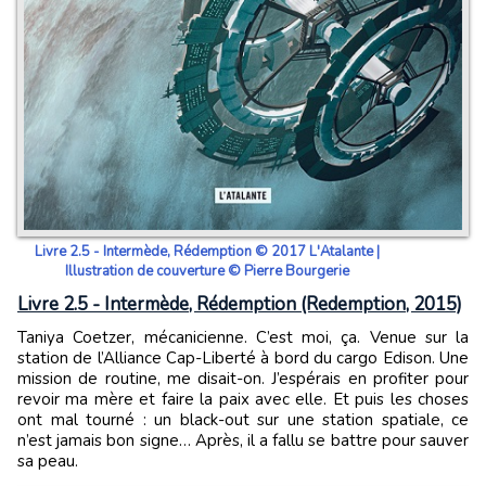
Livre 2.5 - Intermède, Rédemption © 2017 L'Atalante |
Illustration de couverture © Pierre Bourgerie
Livre 2.5 - Intermède, Rédemption (Redemption, 2015)
Taniya Coetzer, mécanicienne. C’est moi, ça. Venue sur la
station de l’Alliance Cap-Liberté à bord du cargo Edison. Une
mission de routine, me disait-on. J’espérais en profiter pour
revoir ma mère et faire la paix avec elle. Et puis les choses
ont mal tourné : un black-out sur une station spatiale, ce
n’est jamais bon signe… Après, il a fallu se battre pour sauver
sa peau.