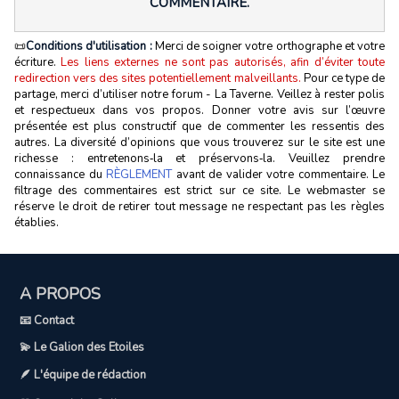
COMMENTAIRE.
📜
Conditions d'utilisation :
Merci de soigner votre orthographe et votre
écriture.
Les liens externes ne sont pas autorisés, afin d’éviter toute
redirection vers des sites potentiellement malveillants.
Pour ce type de
partage, merci d’utiliser notre forum - La Taverne. Veillez à rester polis
et respectueux dans vos propos. Donner votre avis sur l’œuvre
présentée est plus constructif que de commenter les ressentis des
autres. La diversité d’opinions que vous trouverez sur le site est une
richesse : entretenons‑la et préservons‑la. Veuillez prendre
connaissance du
RÈGLEMENT
avant de valider votre commentaire. Le
filtrage des commentaires est strict sur ce site. Le webmaster se
réserve le droit de retirer tout message ne respectant pas les règles
établies.
A PROPOS
📧 Contact
💫 Le Galion des Etoiles
🪶 L'équipe de rédaction