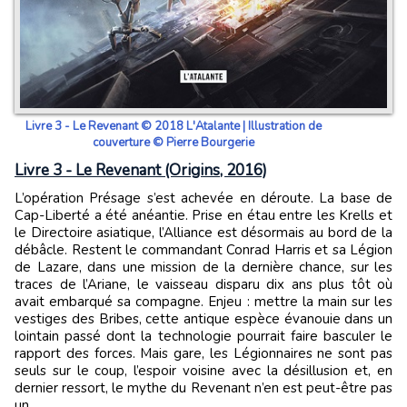
Livre 3 - Le Revenant © 2018 L'Atalante | Illustration de
couverture © Pierre Bourgerie
Livre 3 - Le Revenant (Origins, 2016)
L’opération Présage s’est achevée en déroute. La base de
Cap-Liberté a été anéantie. Prise en étau entre les Krells et
le Directoire asiatique, l’Alliance est désormais au bord de la
débâcle. Restent le commandant Conrad Harris et sa Légion
de Lazare, dans une mission de la dernière chance, sur les
traces de l’Ariane, le vaisseau disparu dix ans plus tôt où
avait embarqué sa compagne. Enjeu : mettre la main sur les
vestiges des Bribes, cette antique espèce évanouie dans un
lointain passé dont la technologie pourrait faire basculer le
rapport des forces. Mais gare, les Légionnaires ne sont pas
seuls sur le coup, l’espoir voisine avec la désillusion et, en
dernier ressort, le mythe du Revenant n’en est peut-être pas
un...