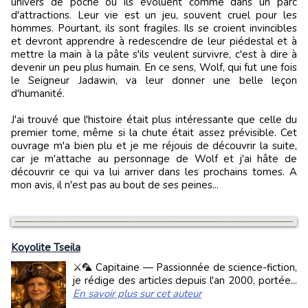
univers de poche où ils évoluent comme dans un parc
d'attractions. Leur vie est un jeu, souvent cruel pour les
hommes. Pourtant, ils sont fragiles. Ils se croient invincibles
et devront apprendre à redescendre de leur piédestal et à
mettre la main à la pâte s'ils veulent survivre, c'est à dire à
devenir un peu plus humain. En ce sens, Wolf, qui fut une fois
le Seigneur Jadawin, va leur donner une belle leçon
d'humanité.
J'ai trouvé que l'histoire était plus intéressante que celle du
premier tome, même si la chute était assez prévisible. Cet
ouvrage m'a bien plu et je me réjouis de découvrir la suite,
car je m'attache au personnage de Wolf et j'ai hâte de
découvrir ce qui va lui arriver dans les prochains tomes. A
mon avis, il n'est pas au bout de ses peines...
Koyolite Tseila
⚔️🦜 Capitaine — Passionnée de science-fiction,
je rédige des articles depuis l'an 2000, portée...
En savoir plus sur cet auteur