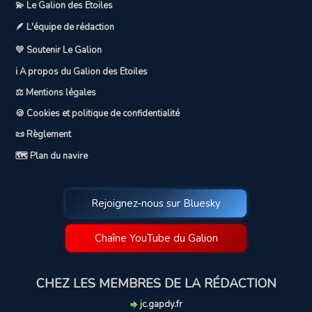
💫 Le Galion des Etoiles
🪶 L'équipe de rédaction
💛 Soutenir Le Galion
ℹ️ A propos du Galion des Etoiles
⚖️ Mentions légales
🍪 Cookies et politique de confidentialité
📜 Règlement
🗺️ Plan du navire
Rejoignez-nous sur Bluesky
Chaîne YouTube du Galion
CHEZ LES MEMBRES DE LA RÉDACTION
jc.gapdy.fr