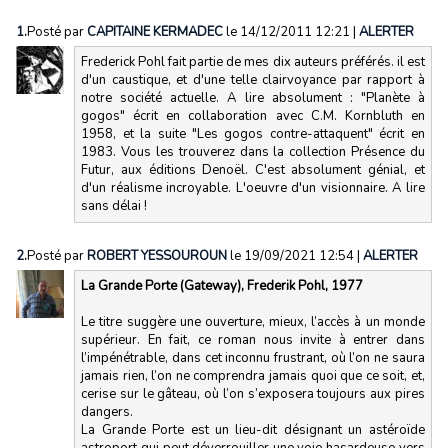
1.
Posté par
CAPITAINE KERMADEC
le 14/12/2011 12:21
|
ALERTER
Frederick Pohl fait partie de mes dix auteurs préférés. il est
d'un caustique, et d'une telle clairvoyance par rapport à
notre société actuelle. A lire absolument : "Planète à
gogos" écrit en collaboration avec C.M. Kornbluth en
1958, et la suite "Les gogos contre-attaquent" écrit en
1983. Vous les trouverez dans la collection Présence du
Futur, aux éditions Denoël. C'est absolument génial, et
d'un réalisme incroyable. L'oeuvre d'un visionnaire. A lire
sans délai !
2.
Posté par
ROBERT YESSOUROUN
le 19/09/2021 12:54
|
ALERTER
La Grande Porte (Gateway), Frederik Pohl, 1977
Le titre suggère une ouverture, mieux, l’accès à un monde
supérieur. En fait, ce roman nous invite à entrer dans
l’impénétrable, dans cet inconnu frustrant, où l’on ne saura
jamais rien, l’on ne comprendra jamais quoi que ce soit, et,
cerise sur le gâteau, où l’on s’exposera toujours aux pires
dangers.
La Grande Porte est un lieu-dit désignant un astéroïde