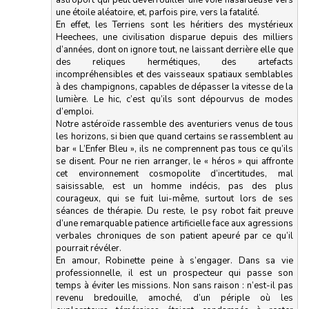
astroport qui peut déverrouiller une voie hasardeuse vers
une étoile aléatoire, et, parfois pire, vers la fatalité.
En effet, les Terriens sont les héritiers des mystérieux
Heechees, une civilisation disparue depuis des milliers
d’années, dont on ignore tout, ne laissant derrière elle que
des reliques hermétiques, des artefacts
incompréhensibles et des vaisseaux spatiaux semblables
à des champignons, capables de dépasser la vitesse de la
lumière. Le hic, c’est qu’ils sont dépourvus de modes
d’emploi.
Notre astéroïde rassemble des aventuriers venus de tous
les horizons, si bien que quand certains se rassemblent au
bar « L’Enfer Bleu », ils ne comprennent pas tous ce qu’ils
se disent. Pour ne rien arranger, le « héros » qui affronte
cet environnement cosmopolite d’incertitudes, mal
saisissable, est un homme indécis, pas des plus
courageux, qui se fuit lui-même, surtout lors de ses
séances de thérapie. Du reste, le psy robot fait preuve
d’une remarquable patience artificielle face aux agressions
verbales chroniques de son patient apeuré par ce qu’il
pourrait révéler.
En amour, Robinette peine à s’engager. Dans sa vie
professionnelle, il est un prospecteur qui passe son
temps à éviter les missions. Non sans raison : n’est-il pas
revenu bredouille, amoché, d’un périple où les