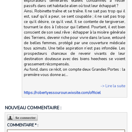
explorateurs téméraires étaient condamnés à rester
passifs dans cet habitacle alien où tout leur échappait ?
Ainsi, Robinette traîne et se traîne. Il ne sait pas trop qui il
est, sauf qu’il a peur, se sent coupable ; il ne sait pas trop
ce qu’il désire, ce qu’il veut. Il se contente de tergiverser,
tournant le dos à l’obscur qui l’attend. Pourtant, il est bien
conscient de son seul rêve : échapper à la misère générale
des Terriens, devenir riche pour vivre dans le luxe, entouré
de belles femmes, protégé par une couverture médicale
tous azimuts. Une telle aspiration n’est pas infondée. Les
prospecteurs chanceux de revenir vivants de leur
destination douteuse avec des biens heechees se voient
grassement récompensés.
Au fond, dans ce récit, on compte deux Grandes Portes : la
première vous donne ac...
-> Lire la suite
https://robertyessouroun.wixsite.com/officiel
NOUVEAU COMMENTAIRE :
COMMENTAIRE * :