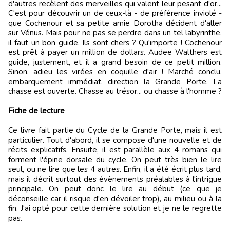
d'autres recèlent des merveilles qui valent leur pesant d'or...
C'est pour découvrir un de ceux-là - de préférence inviolé -
que Cochenour et sa petite amie Dorotha décident d'aller
sur Vénus. Mais pour ne pas se perdre dans un tel labyrinthe,
il faut un bon guide. Ils sont chers ? Qu'importe ! Cochenour
est prêt à payer un million de dollars. Audee Walthers est
guide, justement, et il a grand besoin de ce petit million.
Sinon, adieu les virées en coquille d'air ! Marché conclu,
embarquement immédiat, direction la Grande Porte. La
chasse est ouverte. Chasse au trésor... ou chasse à l'homme ?
Fiche de lecture
Ce livre fait partie du Cycle de la Grande Porte, mais il est
particulier. Tout d'abord, il se compose d'une nouvelle et de
récits explicatifs. Ensuite, il est parallèle aux 4 romans qui
forment l'épine dorsale du cycle. On peut très bien le lire
seul, ou ne lire que les 4 autres. Enfin, il a été écrit plus tard,
mais il décrit surtout des évènements préalables à l'intrigue
principale. On peut donc le lire au début (ce que je
déconseille car il risque d'en dévoiler trop), au milieu ou à la
fin. J'ai opté pour cette dernière solution et je ne le regrette
pas.