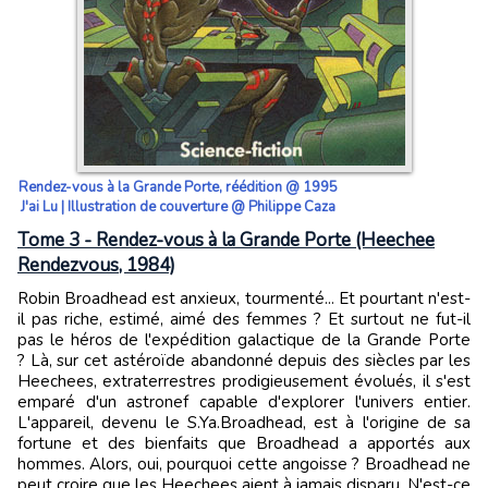
Rendez-vous à la Grande Porte, réédition @ 1995
J'ai Lu | Illustration de couverture @ Philippe Caza
Tome 3 - Rendez-vous à la Grande Porte (Heechee
Rendezvous, 1984)
Robin Broadhead est anxieux, tourmenté... Et pourtant n'est-
il pas riche, estimé, aimé des femmes ? Et surtout ne fut-il
pas le héros de l'expédition galactique de la Grande Porte
? Là, sur cet astéroïde abandonné depuis des siècles par les
Heechees, extraterrestres prodigieusement évolués, il s'est
emparé d'un astronef capable d'explorer l'univers entier.
L'appareil, devenu le S.Ya.Broadhead, est à l'origine de sa
fortune et des bienfaits que Broadhead a apportés aux
hommes. Alors, oui, pourquoi cette angoisse ? Broadhead ne
peut croire que les Heechees aient à jamais disparu. N'est-ce