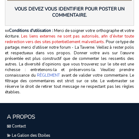
VOUS DEVEZ VOUS IDENTIFIER POUR POSTER UN
COMMENTAIRE.
📜
Conditions d'utilisation :
Merci de soigner votre orthographe et votre
écriture.
Les liens externes ne sont pas autorisés, afin d’éviter toute
redirection vers des sites potentiellement malveillants.
Pour ce type de
partage, merci d’utiliser notre forum - La Taverne. Veillez à rester polis
et respectueux dans vos propos. Donner votre avis sur l’œuvre
présentée est plus constructif que de commenter les ressentis des
autres. La diversité d’opinions que vous trouverez sur le site est une
richesse : entretenons‑la et préservons‑la. Veuillez prendre
connaissance du
RÈGLEMENT
avant de valider votre commentaire. Le
filtrage des commentaires est strict sur ce site. Le webmaster se
réserve le droit de retirer tout message ne respectant pas les règles
établies.
A PROPOS
📧 Contact
💫 Le Galion des Etoiles