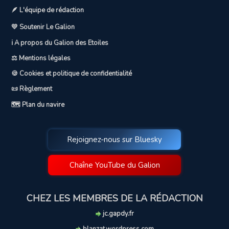
🪶 L'équipe de rédaction
💛 Soutenir Le Galion
ℹ️ A propos du Galion des Etoiles
⚖️ Mentions légales
🍪 Cookies et politique de confidentialité
📜 Règlement
🗺️ Plan du navire
Rejoignez-nous sur Bluesky
Chaîne YouTube du Galion
CHEZ LES MEMBRES DE LA RÉDACTION
jc.gapdy.fr