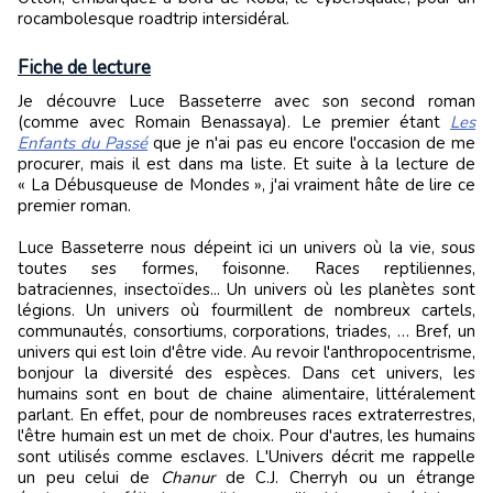
rocambolesque roadtrip intersidéral.
Fiche de lecture
Je découvre Luce Basseterre avec son second roman
(comme avec Romain Benassaya). Le premier étant
Les
Enfants du Passé
que je n'ai pas eu encore l'occasion de me
procurer, mais il est dans ma liste. Et suite à la lecture de
« La Débusqueuse de Mondes », j'ai vraiment hâte de lire ce
premier roman.
Luce Basseterre nous dépeint ici un univers où la vie, sous
toutes ses formes, foisonne. Races reptiliennes,
batraciennes, insectoïdes... Un univers où les planètes sont
légions. Un univers où fourmillent de nombreux cartels,
communautés, consortiums, corporations, triades, … Bref, un
univers qui est loin d'être vide. Au revoir l'anthropocentrisme,
bonjour la diversité des espèces. Dans cet univers, les
humains sont en bout de chaine alimentaire, littéralement
parlant. En effet, pour de nombreuses races extraterrestres,
l'être humain est un met de choix. Pour d'autres, les humains
sont utilisés comme esclaves. L'Univers décrit me rappelle
un peu celui de
Chanur
de C.J. Cherryh ou un étrange