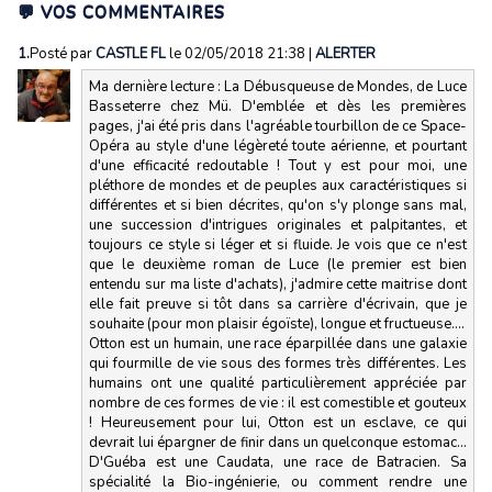
💬 VOS COMMENTAIRES
1.
Posté par
CASTLE FL
le 02/05/2018 21:38
|
ALERTER
Ma dernière lecture : La Débusqueuse de Mondes, de Luce
Basseterre chez Mü. D'emblée et dès les premières
pages, j'ai été pris dans l'agréable tourbillon de ce Space-
Opéra au style d'une légèreté toute aérienne, et pourtant
d'une efficacité redoutable ! Tout y est pour moi, une
pléthore de mondes et de peuples aux caractéristiques si
différentes et si bien décrites, qu'on s'y plonge sans mal,
une succession d'intrigues originales et palpitantes, et
toujours ce style si léger et si fluide. Je vois que ce n'est
que le deuxième roman de Luce (le premier est bien
entendu sur ma liste d'achats), j'admire cette maitrise dont
elle fait preuve si tôt dans sa carrière d'écrivain, que je
souhaite (pour mon plaisir égoïste), longue et fructueuse....
Otton est un humain, une race éparpillée dans une galaxie
qui fourmille de vie sous des formes très différentes. Les
humains ont une qualité particulièrement appréciée par
nombre de ces formes de vie : il est comestible et gouteux
! Heureusement pour lui, Otton est un esclave, ce qui
devrait lui épargner de finir dans un quelconque estomac...
D'Guéba est une Caudata, une race de Batracien. Sa
spécialité la Bio-ingénierie, ou comment rendre une