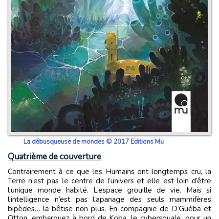
La débusqueuse de mondes © 2017 Editions Mu
Quatrième de couverture
Contrairement à ce que les Humains ont longtemps cru, la
Terre n’est pas le centre de l’univers et elle est loin d’être
l’unique monde habité. L’espace grouille de vie. Mais si
l’intelligence n’est pas l’apanage des seuls mammifères
bipèdes… la bêtise non plus. En compagnie de D’Guéba et
Otton, embarquez à bord de Koba, le cybersquale, pour un