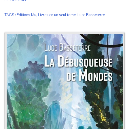
Lu 1023 fois
TAGS
:
Editions Mu
,
Livres en un seul tome
,
Luce Basseterre