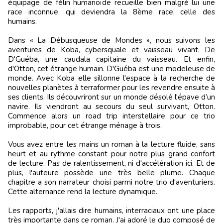
équipage de félin humanoïde recueille bien malgré lui une
race inconnue, qui deviendra la 8ème race, celle des
humains.
Dans « La Débusqueuse de Mondes », nous suivons les
aventures de Koba, cybersquale et vaisseau vivant. De
D'Guéba, une caudala capitaine du vaisseau. Et enfin,
d'Otton, cet étrange humain. D'Guéba est une modeleuse de
monde. Avec Koba elle sillonne l'espace à la recherche de
nouvelles planètes à terraformer pour les revendre ensuite à
ses clients. Ils découvriront sur un monde désolé l'épave d’un
navire. Ils viendront au secours du seul survivant, Otton.
Commence alors un road trip interstellaire pour ce trio
improbable, pour cet étrange ménage à trois.
Vous avez entre les mains un roman à la lecture fluide, sans
heurt et au rythme constant pour notre plus grand confort
de lecture. Pas de ralentissement, ni d'accélération ici. Et de
plus, l'auteure possède une très belle plume. Chaque
chapitre a son narrateur choisi parmi notre trio d'aventuriers.
Cette alternance rend la lecture dynamique.
Les rapports, j'allais dire humains, interraciaux ont une place
très importante dans ce roman. J'ai adoré le duo composé de