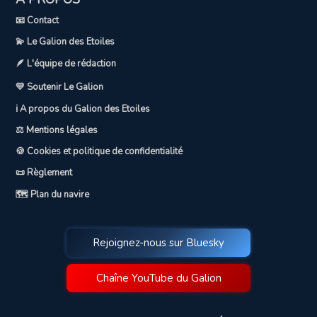
📧 Contact
💫 Le Galion des Etoiles
🪶 L'équipe de rédaction
💛 Soutenir Le Galion
ℹ️ A propos du Galion des Etoiles
⚖️ Mentions légales
🍪 Cookies et politique de confidentialité
📜 Règlement
🗺️ Plan du navire
Rejoignez-nous sur Bluesky
Chaîne YouTube du Galion