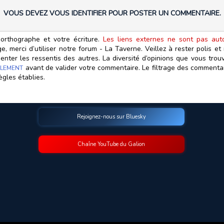
VOUS DEVEZ VOUS IDENTIFIER POUR POSTER UN COMMENTAIRE.
orthographe et votre écriture.
Les liens externes ne sont pas autor
, merci d’utiliser notre forum - La Taverne. Veillez à rester polis e
ter les ressentis des autres. La diversité d’opinions que vous trouv
avant de valider votre commentaire. Le filtrage des commentair
LEMENT
ègles établies.
Rejoignez-nous sur Bluesky
Chaîne YouTube du Galion