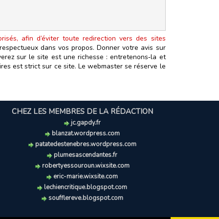
isés, afin d’éviter toute redirection vers des sites
t respectueux dans vos propos. Donner votre avis sur
erez sur le site est une richesse : entretenons‑la et
es est strict sur ce site. Le webmaster se réserve le
CHEZ LES MEMBRES DE LA RÉDACTION
jc.gapdy.fr
blanzat.wordpress.com
patatedestenebres.wordpress.com
plumesascendantes.fr
robertyessouroun.wixsite.com
eric-marie.wixsite.com
lechiencritique.blogspot.com
soufflereve.blogspot.com