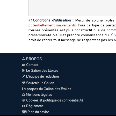
📜
Conditions d'utilisation :
Merci de soigner votre 
potentiellement malveillants.
Pour ce type de partage
l’œuvre présentée est plus constructif que de commen
préservons‑la. Veuillez prendre connaissance du
RÈG
droit de retirer tout message ne respectant pas les r
A PROPOS
📧 Contact
💫 Le Galion des Etoiles
🪶 L'équipe de rédaction
💛 Soutenir Le Galion
ℹ️ A propos du Galion des Etoiles
⚖️ Mentions légales
🍪 Cookies et politique de confidentialité
📜 Règlement
🗺️ Plan du navire