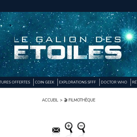
TURES OFFERTES
COIN GEEK
EXPLORATIONS SFFF
DOCTOR WHO
RÉ
ACCUEIL
>
🎬 FILMOTHÈQUE