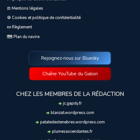
⚖️ Mentions légales
🍪 Cookies et politique de confidentialité
📜 Règlement
🗺️ Plan du navire
Rejoignez-nous sur Bluesky
Chaîne YouTube du Galion
CHEZ LES MEMBRES DE LA RÉDACTION
jc.gapdy.fr
blanzat.wordpress.com
patatedestenebres.wordpress.com
plumesascendantes.fr