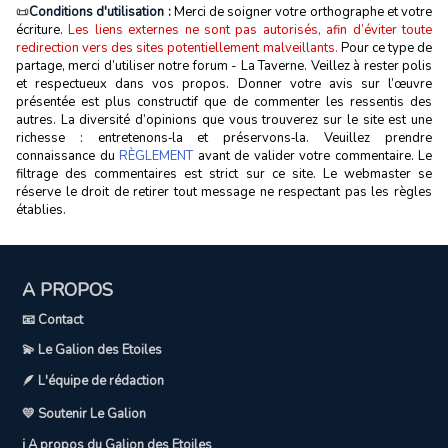
📜
Conditions d'utilisation :
Merci de soigner votre orthographe et votre
écriture.
Les liens externes ne sont pas autorisés, afin d’éviter toute
redirection vers des sites potentiellement malveillants.
Pour ce type de
partage, merci d’utiliser notre forum - La Taverne. Veillez à rester polis
et respectueux dans vos propos. Donner votre avis sur l’œuvre
présentée est plus constructif que de commenter les ressentis des
autres. La diversité d’opinions que vous trouverez sur le site est une
richesse : entretenons‑la et préservons‑la. Veuillez prendre
connaissance du
RÈGLEMENT
avant de valider votre commentaire. Le
filtrage des commentaires est strict sur ce site. Le webmaster se
réserve le droit de retirer tout message ne respectant pas les règles
établies.
A PROPOS
📧 Contact
💫 Le Galion des Etoiles
🪶 L'équipe de rédaction
💛 Soutenir Le Galion
ℹ️ A propos du Galion des Etoiles