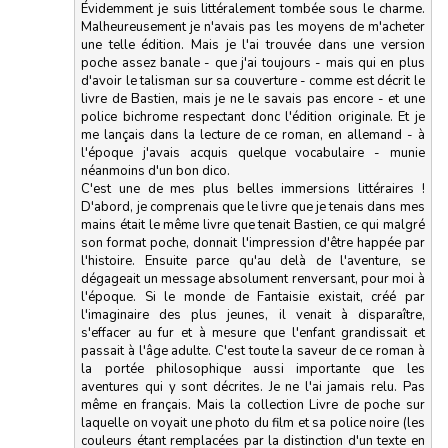
Évidemment je suis littéralement tombée sous le charme.
Malheureusement je n'avais pas les moyens de m'acheter
une telle édition. Mais je l'ai trouvée dans une version
poche assez banale - que j'ai toujours - mais qui en plus
d'avoir le talisman sur sa couverture - comme est décrit le
livre de Bastien, mais je ne le savais pas encore - et une
police bichrome respectant donc l'édition originale. Et je
me lançais dans la lecture de ce roman, en allemand - à
l'époque j'avais acquis quelque vocabulaire - munie
néanmoins d'un bon dico.
C'est une de mes plus belles immersions littéraires !
D'abord, je comprenais que le livre que je tenais dans mes
mains était le même livre que tenait Bastien, ce qui malgré
son format poche, donnait l'impression d'être happée par
l'histoire. Ensuite parce qu'au delà de l'aventure, se
dégageait un message absolument renversant, pour moi à
l'époque. Si le monde de Fantaisie existait, créé par
l'imaginaire des plus jeunes, il venait à disparaître,
s'effacer au fur et à mesure que l'enfant grandissait et
passait à l'âge adulte. C'est toute la saveur de ce roman à
la portée philosophique aussi importante que les
aventures qui y sont décrites. Je ne l'ai jamais relu. Pas
même en français. Mais la collection Livre de poche sur
laquelle on voyait une photo du film et sa police noire (les
couleurs étant remplacées par la distinction d'un texte en