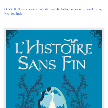
TAGS
:
🌐 L'Histoire sans fin
,
Editions Hachette
,
Livres en un seul tome
,
Michael Ende