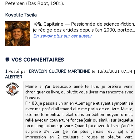
Petersen (Das Boot, 1981).
Koyolite Tseila
⚔️🦜 Capitaine — Passionnée de science-fiction,
je rédige des articles depuis l'an 2000, portée...
En savoir plus sur cet auteur
💬 VOS COMMENTAIRES
1.
Posté par
ERWELYN CULTURE MARTIENNE
le 12/03/2021 07:34
|
ALERTER
Même si j'ai beaucoup aimé le film, je préfère venir
chroniquer ce livre, ou plutôt vous livrer ma rencontre avec
l’œuvre.
Fin 80, je passais un an en Allemagne et ayant sympathisé
avec ma prof d'allemand elle me parla de ce livre. Mieux,
elle me le montra. Il était dans un édition moyen format,
relié avec un couverture foncée (cuir ou simili) sur laquelle
on distinguait une gravure. Quand j'ai ouvert le livre, j'ai été
surprise d'y voir (je n'ai plus jamais revu ça) une
impression en 2 couleurs : rouge et bleu/ou vert.