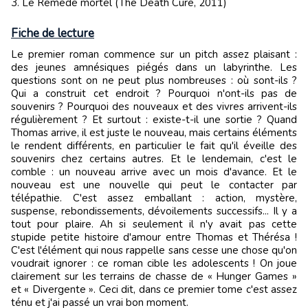
3. Le Remède mortel (The Death Cure, 2011)
Fiche de lecture
Le premier roman commence sur un pitch assez plaisant :
des jeunes amnésiques piégés dans un labyrinthe. Les
questions sont on ne peut plus nombreuses : où sont-ils ?
Qui a construit cet endroit ? Pourquoi n'ont-ils pas de
souvenirs ? Pourquoi des nouveaux et des vivres arrivent-ils
régulièrement ? Et surtout : existe-t-il une sortie ? Quand
Thomas arrive, il est juste le nouveau, mais certains éléments
le rendent différents, en particulier le fait qu'il éveille des
souvenirs chez certains autres. Et le lendemain, c'est le
comble : un nouveau arrive avec un mois d'avance. Et le
nouveau est une nouvelle qui peut le contacter par
télépathie. C'est assez emballant : action, mystère,
suspense, rebondissements, dévoilements successifs... Il y a
tout pour plaire. Ah si seulement il n'y avait pas cette
stupide petite histoire d'amour entre Thomas et Thérésa !
C'est l'élément qui nous rappelle sans cesse une chose qu'on
voudrait ignorer : ce roman cible les adolescents ! On joue
clairement sur les terrains de chasse de « Hunger Games »
et « Divergente ». Ceci dit, dans ce premier tome c'est assez
ténu et j'ai passé un vrai bon moment.