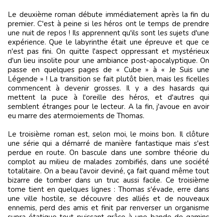
Le deuxième roman débute immédiatement après la fin du
premier. C'est à peine si les héros ont le temps de prendre
une nuit de repos ! Ils apprennent qu'ils sont les sujets d'une
expérience. Que le labyrinthe était une épreuve et que ce
n'est pas fini. On quitte l'aspect oppressant et mystérieux
d'un lieu insolite pour une ambiance post-apocalyptique. On
passe en quelques pages de « Cube » à « Je Suis une
Légende » ! La transition se fait plutôt bien, mais les ficelles
commencent à devenir grosses. Il y a des hasards qui
mettent la puce à l'oreille des héros, et d'autres qui
semblent étranges pour le lecteur. A la fin, j'avoue en avoir
eu marre des atermoiements de Thomas.
Le troisième roman est, selon moi, le moins bon. Il clôture
une série qui a démarré de manière fantastique mais s'est
perdue en route. On bascule dans une sombre théorie du
complot au milieu de malades zombifiés, dans une société
totalitaire. On a beau l'avoir deviné, ça fait quand même tout
bizarre de tomber dans un truc aussi facile. Ce troisième
tome tient en quelques lignes : Thomas s'évade, erre dans
une ville hostile, se découvre des alliés et de nouveaux
ennemis, perd des amis et finit par renverser un organisme