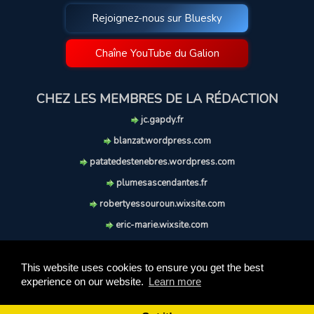
Rejoignez-nous sur Bluesky
Chaîne YouTube du Galion
CHEZ LES MEMBRES DE LA RÉDACTION
jc.gapdy.fr
blanzat.wordpress.com
patatedestenebres.wordpress.com
plumesascendantes.fr
robertyessouroun.wixsite.com
eric-marie.wixsite.com
lechiencritique.blogspot.com
soufflereve.blogspot.com
This website uses cookies to ensure you get the best
experience on our website.
Learn more
© 2009-2026 Le Galion des Etoiles. Tous droits réservés.
Ce site est réalisé et maintenu avec coeur et passion.