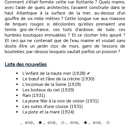
Comment s'était formée cette rue flottante ? Quels marins,
avec l'aide de quels architectes, l'avaient construite dans le
haut Atlantique à la surface de la mer, au-dessus d'un
gouffre de six mille mètres ? Cette longue rue aux maisons
de briques rouges si décolorées qu'elles prenaient une
teinte gris-de-France, ces toits d'ardoise, de tuile, ces
humbles boutiques immuables ? Et ce clocher très ajouré ?
Et ceci qui ne contenait que de l'eau marine et voulait sans
doute être un jardin clos de murs, garni de tessons de
bouteilles, par-dessus lesquels sautait parfois un poisson ?
Liste des nouvelles
L'enfant de la haute mer (1928) ✔
Le bœuf et l'âne de la crèche (1930)
L'inconnue de la Seine (1929)
Les boiteux du ciel (1929)
Rani (1931)
La jeune fille à la voix de violon (1931)
Les suites d'une course (1931)
La piste et la mare (1924)
.。o○o。.★.。o○o。.☆.。o○o。.★.。o○o。.☆