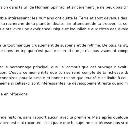
rsion dans la SF de Norman Spinrad, et sincèrement, je ne peux pas dir
semble intéressant : les humains ont quitté la Terre et sont devenus 
 la recherche de la planète idéale... En attendant de la trouver, ils se 
va alors vivre une expérience unique et inoubliable aux côtés des Aval
ue le tout manque cruellement de suspens et de rythme. De plus, le st
 dans un trip qui n'est pas le mien et que je n'ai pas vraiment compri
ar le personnage principal, que j'ai compris que cet ouvrage n'avait 
lexion. C'est à ce moment-là que l'on se rend compte de la richesse d
ndaires, pour la simple et bonne raison que leur rôle se limite à celui
s même si celles-ci sont intéressantes, le développement reste quand 
he en réflexions.
nde histoire, sans rapport aucun avec la première. Mais après quelques
stoire est mal racontée, c'est juste que le sujet ne m'intéresse pas vrai