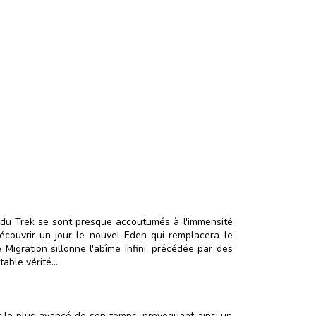
s du Trek se sont presque accoutumés à l'immensité
 découvrir un jour le nouvel Eden qui remplacera le
Migration sillonne l'abîme infini, précédée par des
able vérité...
ur le plus avancé de son temps, provoquant ainsi un