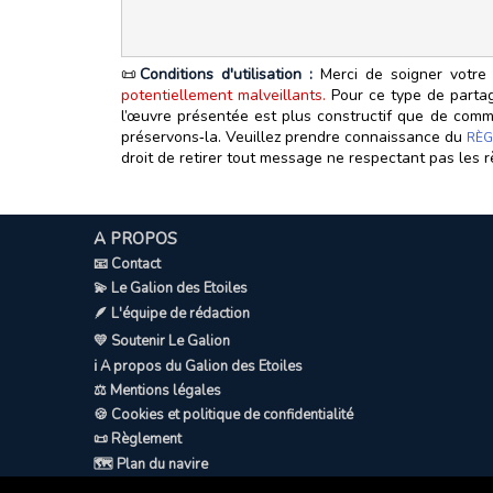
📜
Conditions d'utilisation :
Merci de soigner votre 
potentiellement malveillants.
Pour ce type de partage
l’œuvre présentée est plus constructif que de commen
préservons‑la. Veuillez prendre connaissance du
RÈG
droit de retirer tout message ne respectant pas les r
A PROPOS
📧 Contact
💫 Le Galion des Etoiles
🪶 L'équipe de rédaction
💛 Soutenir Le Galion
ℹ️ A propos du Galion des Etoiles
⚖️ Mentions légales
🍪 Cookies et politique de confidentialité
📜 Règlement
🗺️ Plan du navire