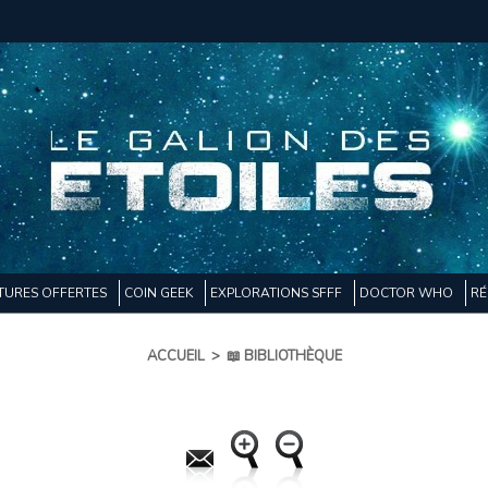
TURES OFFERTES
COIN GEEK
EXPLORATIONS SFFF
DOCTOR WHO
RÉ
ACCUEIL
>
📖 BIBLIOTHÈQUE