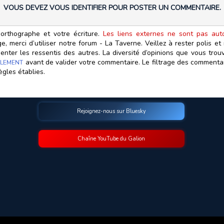
VOUS DEVEZ VOUS IDENTIFIER POUR POSTER UN COMMENTAIRE.
orthographe et votre écriture.
Les liens externes ne sont pas autor
, merci d’utiliser notre forum - La Taverne. Veillez à rester polis e
ter les ressentis des autres. La diversité d’opinions que vous trouv
avant de valider votre commentaire. Le filtrage des commentair
LEMENT
ègles établies.
Rejoignez-nous sur Bluesky
Chaîne YouTube du Galion
© 2009-2026 Le Galion des Etoiles. Tous droits réservés.