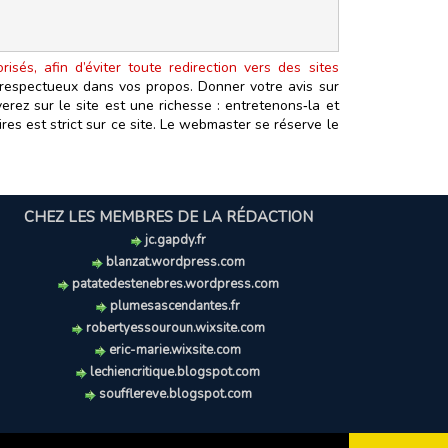
isés, afin d’éviter toute redirection vers des sites
t respectueux dans vos propos. Donner votre avis sur
erez sur le site est une richesse : entretenons‑la et
es est strict sur ce site. Le webmaster se réserve le
CHEZ LES MEMBRES DE LA RÉDACTION
jc.gapdy.fr
blanzat.wordpress.com
patatedestenebres.wordpress.com
plumesascendantes.fr
robertyessouroun.wixsite.com
eric-marie.wixsite.com
lechiencritique.blogspot.com
soufflereve.blogspot.com