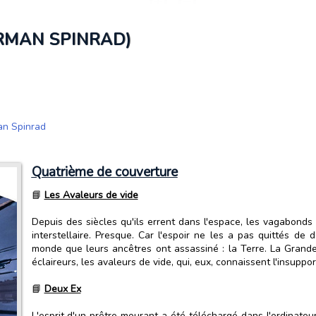
ORMAN SPINRAD)
n Spinrad
Quatrième de couverture
📘
Les Avaleurs de vide
Depuis des siècles qu'ils errent dans l'espace, les vagabond
interstellaire. Presque. Car l'espoir ne les a pas quittés de
monde que leurs ancêtres ont assassiné : la Terre. La Grande 
éclaireurs, les avaleurs de vide, qui, eux, connaissent l'insupport
📘
Deux Ex
L'esprit d'un prêtre mourant a été téléchargé dans l'ordinate