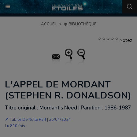
ACCUEIL
>
📖 BIBLIOTHÈQUE
Notez
L'APPEL DE MORDANT
(STEPHEN R. DONALDSON)
Titre original : Mordant's Need | Parution : 1986-1987
🪶
Fabior De Nulle Part
| 25/04/2024
Lu 810 fois