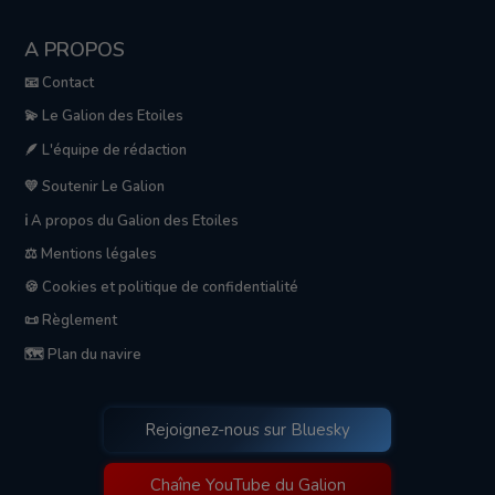
A PROPOS
📧 Contact
💫 Le Galion des Etoiles
🪶 L'équipe de rédaction
💛 Soutenir Le Galion
ℹ️ A propos du Galion des Etoiles
⚖️ Mentions légales
🍪 Cookies et politique de confidentialité
📜 Règlement
🗺️ Plan du navire
Rejoignez-nous sur Bluesky
Chaîne YouTube du Galion