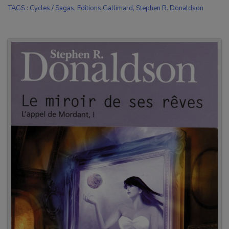
TAGS
:
Cycles / Sagas
,
Editions Gallimard
,
Stephen R. Donaldson