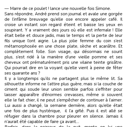
— Marre de ce poulet ! lance une nouvelle fois Simone.
Sans répondre, André prend son journal et avale une gorgée
de l’infâme breuvage qu’elle ose encore appeler café. Il
croise un instant son regard éteint et baisse les yeux en
soupirant. Y a vraiment des jours où elle est infernale ! Elle
était belle et douce jadis, mais le temps et la perte de leur
fils unique l’ont aigrie. La plus jolie femme du coin s’est
métamorphosée en une chose plate, sèche et acariâtre. Et
complètement folle. Son visage, qui désormais ne sourit
plus, s’est ridé à la manière d’une vieille pomme et ses
cheveux ont prématurément pris une vilaine teinte grisâtre.
Qui pourrait dire en la voyant qu’elle vient à peine de fêter
ses quarante ans ?
Il y a longtemps qu’ils ne partagent plus le même lit. Sa
silhouette informe ne l’attire plus guère, mais si la couche de
ciment qui soude leur union semble parfois s’effriter pour
laisser apparaître d’énormes crevasses, même si souvent
elle le fait chier, il ne peut s’empêcher de continuer à l’aimer.
Lui aussi a changé, la semaine dernière, alors qu’elle était
une fois de plus hystérique, il l’a giflé. Puis il est allé se
réfugier dans la chambre pour pleurer en silence. Jamais il
n’aurait été capable de faire ça avant…
Parfois, dans la noirceur de la nuit, monte en lui une