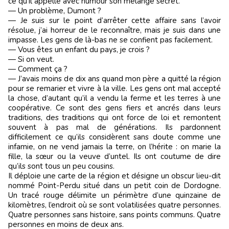
ce qu’il appelle avec humour son mélange secret.
— Un problème, Dumont ?
— Je suis sur le point d’arrêter cette affaire sans l’avoir
résolue, j’ai horreur de le reconnaître, mais je suis dans une
impasse. Les gens de là-bas ne se confient pas facilement.
— Vous êtes un enfant du pays, je crois ?
— Si on veut.
— Comment ça ?
— J’avais moins de dix ans quand mon père a quitté la région
pour se remarier et vivre à la ville. Les gens ont mal accepté
la chose, d’autant qu’il a vendu la ferme et les terres à une
coopérative. Ce sont des gens fiers et ancrés dans leurs
traditions, des traditions qui ont force de loi et remontent
souvent à pas mal de générations. Ils pardonnent
difficilement ce qu’ils considèrent sans doute comme une
infamie, on ne vend jamais la terre, on l’hérite : on marie la
fille, la sœur ou la veuve d’untel. Ils ont coutume de dire
qu’ils sont tous un peu cousins.
Il déploie une carte de la région et désigne un obscur lieu-dit
nommé Point-Perdu situé dans un petit coin de Dordogne.
Un tracé rouge délimite un périmètre d’une quinzaine de
kilomètres, l’endroit où se sont volatilisées quatre personnes.
Quatre personnes sans histoire, sans points communs. Quatre
personnes en moins de deux ans.