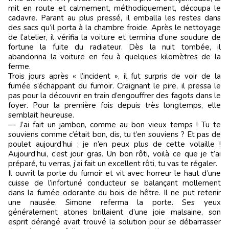
mit en route et calmement, méthodiquement, découpa le
cadavre. Parant au plus pressé, il emballa les restes dans
des sacs qu’il porta à la chambre froide. Après le nettoyage
de l’atelier, il vérifia la voiture et termina d’une soudure de
fortune la fuite du radiateur. Dès la nuit tombée, il
abandonna la voiture en feu à quelques kilomètres de la
ferme.
Trois jours après « l’incident », il fut surpris de voir de la
fumée s’échappant du fumoir. Craignant le pire, il pressa le
pas pour la découvrir en train d’engouffrer des fagots dans le
foyer. Pour la première fois depuis très longtemps, elle
semblait heureuse.
— J’ai fait un jambon, comme au bon vieux temps ! Tu te
souviens comme c’était bon, dis, tu t’en souviens ? Et pas de
poulet aujourd’hui ; je n’en peux plus de cette volaille !
Aujourd’hui, c’est jour gras. Un bon rôti, voilà ce que je t’ai
préparé, tu verras, j’ai fait un excellent rôti, tu vas te régaler.
Il ouvrit la porte du fumoir et vit avec horreur le haut d’une
cuisse de l’infortuné conducteur se balançant mollement
dans la fumée odorante du bois de hêtre. Il ne put retenir
une nausée. Simone referma la porte. Ses yeux
généralement atones brillaient d’une joie malsaine, son
esprit dérangé avait trouvé la solution pour se débarrasser