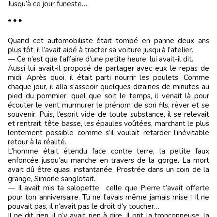
Jusqu’à ce jour funeste…
* * *
Quand cet automobiliste était tombé en panne deux ans
plus tôt, il l’avait aidé à tracter sa voiture jusqu’à l’atelier.
— Ce n’est que l’affaire d’une petite heure, lui avait-il dit.
Aussi lui avait-il proposé de partager avec eux le repas de
midi. Après quoi, il était parti nourrir les poulets. Comme
chaque jour, il alla s’asseoir quelques dizaines de minutes au
pied du pommier, quel que soit le temps, il venait là pour
écouter le vent murmurer le prénom de son fils, rêver et se
souvenir. Puis, l’esprit vide de toute substance, il se relevait
et rentrait, tête basse, les épaules voûtées, marchant le plus
lentement possible comme s’il voulait retarder l’inévitable
retour à la réalité.
L’homme était étendu face contre terre, la petite faux
enfoncée jusqu’au manche en travers de la gorge. La mort
avait dû être quasi instantanée. Prostrée dans un coin de la
grange, Simone sanglotait.
— Il avait mis ta salopette, celle que Pierre t’avait offerte
pour ton anniversaire. Tu ne l’avais même jamais mise ! Il ne
pouvait pas, il n’avait pas le droit d’y toucher…
Il ne dit rien, il n’y avait rien à dire. Il prit la tronçonneuse, la