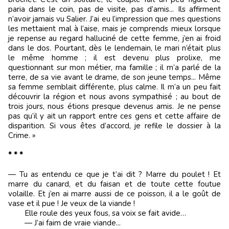
paria dans le coin, pas de visite, pas d’amis... Ils affirment
n’avoir jamais vu Salier. J’ai eu l’impression que mes questions
les mettaient mal à l’aise, mais je comprends mieux lorsque
je repense au regard halluciné de cette femme, j’en ai froid
dans le dos. Pourtant, dès le lendemain, le mari n’était plus
le même homme ; il est devenu plus prolixe, me
questionnant sur mon métier, ma famille ; il m’a parlé de la
terre, de sa vie avant le drame, de son jeune temps... Même
sa femme semblait différente, plus calme. Il m’a un peu fait
découvrir la région et nous avons sympathisé ; au bout de
trois jours, nous étions presque devenus amis. Je ne pense
pas qu’il y ait un rapport entre ces gens et cette affaire de
disparition. Si vous êtes d’accord, je refile le dossier à la
Crime. »
* * *
— Tu as entendu ce que je t’ai dit ? Marre du poulet ! Et
marre du canard, et du faisan et de toute cette foutue
volaille. Et j’en ai marre aussi de ce poisson, il a le goût de
vase et il pue ! Je veux de la viande !
Elle roule des yeux fous, sa voix se fait avide…
— J’ai faim de vraie viande...