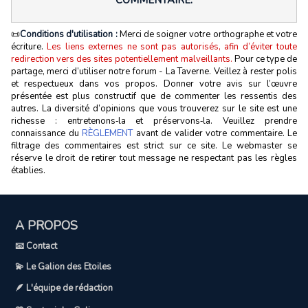
COMMENTAIRE.
📜
Conditions d'utilisation :
Merci de soigner votre orthographe et votre
écriture.
Les liens externes ne sont pas autorisés, afin d’éviter toute
redirection vers des sites potentiellement malveillants.
Pour ce type de
partage, merci d’utiliser notre forum - La Taverne. Veillez à rester polis
et respectueux dans vos propos. Donner votre avis sur l’œuvre
présentée est plus constructif que de commenter les ressentis des
autres. La diversité d’opinions que vous trouverez sur le site est une
richesse : entretenons‑la et préservons‑la. Veuillez prendre
connaissance du
RÈGLEMENT
avant de valider votre commentaire. Le
filtrage des commentaires est strict sur ce site. Le webmaster se
réserve le droit de retirer tout message ne respectant pas les règles
établies.
A PROPOS
📧 Contact
💫 Le Galion des Etoiles
🪶 L'équipe de rédaction