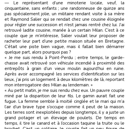
— Le représentant d’une minoterie locale, veuf, la
cinquantaine, sans enfants ; une randonneuse de quinze ans
pas spécialement jolie, un militaire rendant visite à sa mère
et Raymond Salier qui se rendait chez une cousine éloignée
pour régler une succession et n’est jamais rentré chez lui. J’ai
retrouvé ladite cousine, mariée à un certain Milan. C’est à ce
couple que je m’intéresse, Salier voulait leur proposer de
racheter leur part d’une petite maison située en Bretagne.
C’était une piste bien vague, mais il fallait bien démarrer
quelque part, alors pourquoi pas ?
« Je me suis rendu à Point-Perdu ; entre temps, le garde-
chasse avait retrouvé son véhicule incendié à proximité des
entrepôts à grain d’un vieux moulin aujourd’hui en ruine.
Après avoir accompagné les services d’identification sur les
lieux, j’ai pris un logement à deux kilomètres de là, reportant
mon interrogatoire des Milan au lendemain. »
« Au petit matin, je me suis rendu chez eux. Un pauvre couple
miné par la disparition de leur fils. Le gamin aurait fait une
fugue. La femme semble à moitié cinglée et le mari qui m’a
l’air d’un brave type s’occupe comme il peut de la maison.
Les terres sont inexploitées depuis longtemps, il y a juste un
grand potager et un élevage de poulets. De temps en
temps, il tire le canard et à l’occasion taquine la truite ou le
brochet. C’est un solitaire, le couple fait un peu figure de