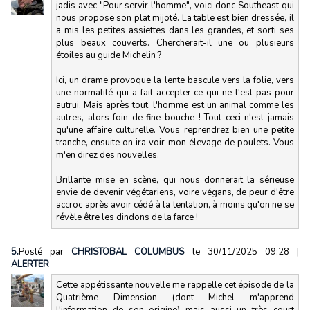
jadis avec "Pour servir l'homme", voici donc Southeast qui
nous propose son plat mijoté. La table est bien dressée, il
a mis les petites assiettes dans les grandes, et sorti ses
plus beaux couverts. Chercherait-il une ou plusieurs
étoiles au guide Michelin ?
Ici, un drame provoque la lente bascule vers la folie, vers
une normalité qui a fait accepter ce qui ne l'est pas pour
autrui. Mais après tout, l'homme est un animal comme les
autres, alors foin de fine bouche ! Tout ceci n'est jamais
qu'une affaire culturelle. Vous reprendrez bien une petite
tranche, ensuite on ira voir mon élevage de poulets. Vous
m'en direz des nouvelles.
Brillante mise en scène, qui nous donnerait la sérieuse
envie de devenir végétariens, voire végans, de peur d'être
accroc après avoir cédé à la tentation, à moins qu'on ne se
révèle être les dindons de la farce !
5.
Posté par
CHRISTOBAL COLUMBUS
le 30/11/2025 09:28
|
ALERTER
Cette appétissante nouvelle me rappelle cet épisode de la
Quatrième Dimension (dont Michel m'apprend