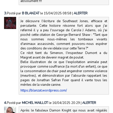
absolument !!!!
3.
Posté par
B BLANZAT
le 15/04/2025 08:58
|
ALERTER
Je découvre l'écriture de Southeast Jones, efficace et
percutante. Cette histoire résonne fort alors que j'ai
refermé il y a peu l'ouvrage de Carole J Adams, où j'ai
pioché cette citation de George Bernard Shaw : "Tant que
nous sommes nous-mêmes les tombeaux vivants
d'animaux assassinés, comment pouvons-nous espérer
des conditions de vie idéale ssur cette Terre ?"
Ce récit tient du Simenon, l'inspecteur Dumont a du
Maigret avant de devenir magret de poulet.
Belle illustration de ce que l'exploitation animale peut
provoquer comme souffrance (la mort d'un enfant), ce que
la consommation de chair peut engendrer comme violence
(meurtres), et démonstration par l'absurde rappelant les
pages de Jonathan Safran Foer quand il vante tous les
mérites de la viande canine.
https://blanzat.wordpress.com/
4.
Posté par
MICHEL MAILLOT
le 16/04/2025 20:29
|
ALERTER
Après le fabuleux Damon Knight qui nous avait régalés