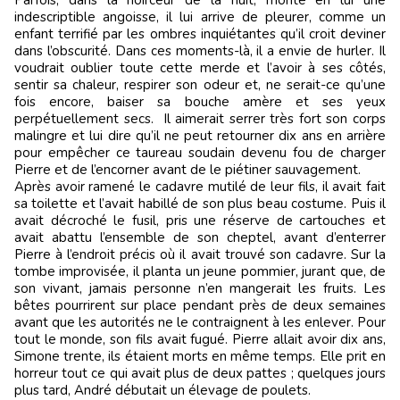
indescriptible angoisse, il lui arrive de pleurer, comme un
enfant terrifié par les ombres inquiétantes qu’il croit deviner
dans l’obscurité. Dans ces moments-là, il a envie de hurler. Il
voudrait oublier toute cette merde et l’avoir à ses côtés,
sentir sa chaleur, respirer son odeur et, ne serait-ce qu’une
fois encore, baiser sa bouche amère et ses yeux
perpétuellement secs. Il aimerait serrer très fort son corps
malingre et lui dire qu’il ne peut retourner dix ans en arrière
pour empêcher ce taureau soudain devenu fou de charger
Pierre et de l’encorner avant de le piétiner sauvagement.
Après avoir ramené le cadavre mutilé de leur fils, il avait fait
sa toilette et l’avait habillé de son plus beau costume. Puis il
avait décroché le fusil, pris une réserve de cartouches et
avait abattu l’ensemble de son cheptel, avant d’enterrer
Pierre à l’endroit précis où il avait trouvé son cadavre. Sur la
tombe improvisée, il planta un jeune pommier, jurant que, de
son vivant, jamais personne n’en mangerait les fruits. Les
bêtes pourrirent sur place pendant près de deux semaines
avant que les autorités ne le contraignent à les enlever. Pour
tout le monde, son fils avait fugué. Pierre allait avoir dix ans,
Simone trente, ils étaient morts en même temps. Elle prit en
horreur tout ce qui avait plus de deux pattes ; quelques jours
plus tard, André débutait un élevage de poulets.