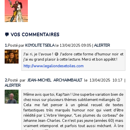
💬 VOS COMMENTAIRES
1.
Posté par
KOYOLITE TSEILA
le 13/04/2025 09:05
|
ALERTER
J'ai ri, je l'avoue ! 😅 J'adore cette forme d'humour noir et
j'ai eu grand plaisir à cette lecture. Merci et bon appétit !
http://www.legaliondesetoiles.com
2.
Posté par
JEAN-MICHEL ARCHAIMBAULT
le 13/04/2025 10:17
|
ALERTER
Même avis que toi, Kap'tain ! Une superbe variation bien de
chez nous sur plusieurs thèmes subtilement mélangés 😉
Cela me fait penser à un génial recueil de textes
fantastiques très marqués humour noir qui vient d'être
réédité par L'Arbre Vengeur, "Les plumes du corbeau" de
Jehanne Jean-Charles. Ce n'est pas jeune (années 60) mais
vraiment intemporel et parfois tout aussi méchant. À lire