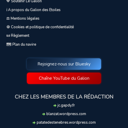
💛 Soutenir Le Galion
ℹ️ A propos du Galion des Etoiles
⚖️ Mentions légales
🍪 Cookies et politique de confidentialité
📜 Règlement
🗺️ Plan du navire
Rejoignez-nous sur Bluesky
Chaîne YouTube du Galion
CHEZ LES MEMBRES DE LA RÉDACTION
jc.gapdy.fr
blanzat.wordpress.com
patatedestenebres.wordpress.com