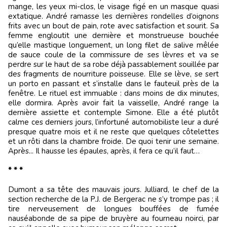
mange, les yeux mi-clos, le visage figé en un masque quasi
extatique. André ramasse les dernières rondelles d’oignons
frits avec un bout de pain, rote avec satisfaction et sourit. Sa
femme engloutit une dernière et monstrueuse bouchée
qu’elle mastique longuement, un long filet de salive mêlée
de sauce coule de la commissure de ses lèvres et va se
perdre sur le haut de sa robe déjà passablement souillée par
des fragments de nourriture poisseuse. Elle se lève, se sert
un porto en passant et s’installe dans le fauteuil près de la
fenêtre. Le rituel est immuable : dans moins de dix minutes,
elle dormira. Après avoir fait la vaisselle, André range la
dernière assiette et contemple Simone. Elle a été plutôt
calme ces derniers jours, l’infortuné automobiliste leur a duré
presque quatre mois et il ne reste que quelques côtelettes
et un rôti dans la chambre froide. De quoi tenir une semaine.
Après... Il hausse les épaules, après, il fera ce qu’il faut…
* * *
Dumont a sa tête des mauvais jours. Julliard, le chef de la
section recherche de la P.J. de Bergerac ne s’y trompe pas ; il
tire nerveusement de longues bouffées de fumée
nauséabonde de sa pipe de bruyère au fourneau noirci, par