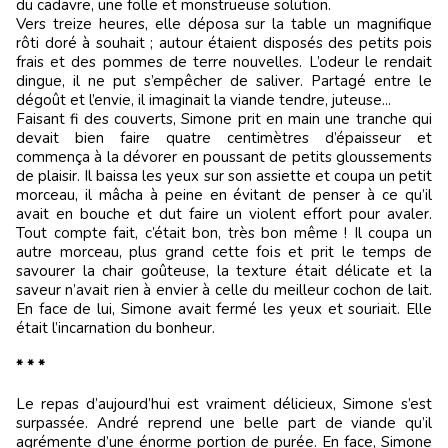
du cadavre, une folle et monstrueuse solution.
Vers treize heures, elle déposa sur la table un magnifique
rôti doré à souhait ; autour étaient disposés des petits pois
frais et des pommes de terre nouvelles. L’odeur le rendait
dingue, il ne put s’empêcher de saliver. Partagé entre le
dégoût et l’envie, il imaginait la viande tendre, juteuse...
Faisant fi des couverts, Simone prit en main une tranche qui
devait bien faire quatre centimètres d’épaisseur et
commença à la dévorer en poussant de petits gloussements
de plaisir. Il baissa les yeux sur son assiette et coupa un petit
morceau, il mâcha à peine en évitant de penser à ce qu’il
avait en bouche et dut faire un violent effort pour avaler.
Tout compte fait, c’était bon, très bon même ! Il coupa un
autre morceau, plus grand cette fois et prit le temps de
savourer la chair goûteuse, la texture était délicate et la
saveur n’avait rien à envier à celle du meilleur cochon de lait.
En face de lui, Simone avait fermé les yeux et souriait. Elle
était l’incarnation du bonheur.
* * *
Le repas d’aujourd’hui est vraiment délicieux, Simone s’est
surpassée. André reprend une belle part de viande qu’il
agrémente d’une énorme portion de purée. En face, Simone