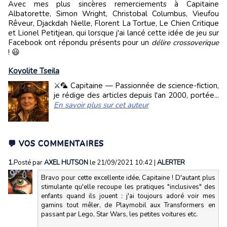
Avec mes plus sincères remerciements à Capitaine
Albatorette, Simon Wright, Christobal Columbus, Vieufou
Rêveur, Djackdah Nielle, Florent La Tortue, Le Chien Critique
et Lionel Petitjean, qui lorsque j'ai lancé cette idée de jeu sur
Facebook ont répondu présents pour un
délire crossoverique
! 😃
Koyolite Tseila
⚔️🦜 Capitaine — Passionnée de science-fiction,
je rédige des articles depuis l'an 2000, portée...
En savoir plus sur cet auteur
💬 VOS COMMENTAIRES
1.
Posté par
AXEL HUTSON
le 21/09/2021 10:42
|
ALERTER
Bravo pour cette excellente idée, Capitaine ! D'autant plus
stimulante qu'elle recoupe les pratiques "inclusives" des
enfants quand ils jouent : j'ai toujours adoré voir mes
gamins tout mêler, de Playmobil aux Transformers en
passant par Lego, Star Wars, les petites voitures etc.