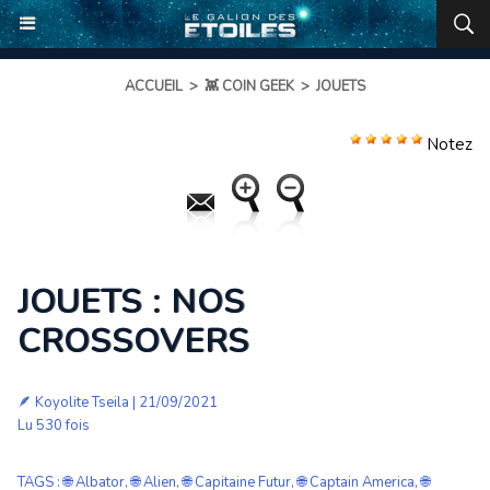
ACCUEIL
>
👾 COIN GEEK
>
JOUETS
Notez
JOUETS : NOS
CROSSOVERS
🪶
Koyolite Tseila
| 21/09/2021
Lu 530 fois
TAGS
:
🌐 Albator
,
🌐 Alien
,
🌐 Capitaine Futur
,
🌐 Captain America
,
🌐