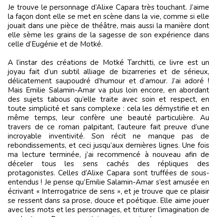
Je trouve le personnage d’Alixe Capara très touchant. J’aime
la façon dont elle se met en scène dans la vie, comme si elle
jouait dans une pièce de théâtre, mais aussi la manière dont
elle sème les grains de la sagesse de son expérience dans
celle d’Eugénie et de Motké.
A l’instar des créations de Motké Tarchitti, ce livre est un
joyau fait d’un subtil alliage de bizarreries et de sérieux,
délicatement saupoudré d’humour et d’amour. J’ai adoré !
Mais Emilie Salamin-Amar va plus loin encore, en abordant
des sujets tabous qu’elle traite avec soin et respect, en
toute simplicité et sans complexe : cela les démystifie et en
même temps, leur confère une beauté particulière. Au
travers de ce roman palpitant, l’auteure fait preuve d’une
incroyable inventivité. Son récit ne manque pas de
rebondissements, et ceci jusqu’aux dernières lignes. Une fois
ma lecture terminée, j’ai recommencé à nouveau afin de
déceler tous les sens cachés des répliques des
protagonistes. Celles d’Alixe Capara sont truffées de sous-
entendus ! Je pense qu’Emilie Salamin-Amar s’est amusée en
écrivant « Interrogatrice de sens », et je trouve que ce plaisir
se ressent dans sa prose, douce et poétique. Elle aime jouer
avec les mots et les personnages, et triturer l’imagination de