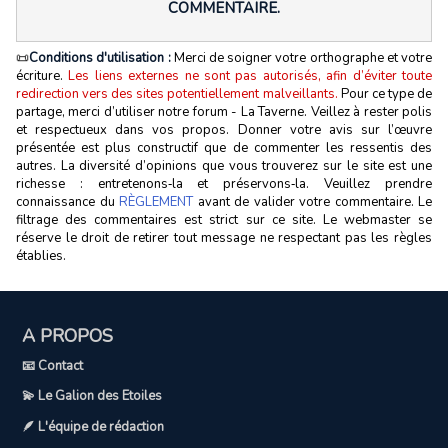
COMMENTAIRE.
📜
Conditions d'utilisation :
Merci de soigner votre orthographe et votre
écriture.
Les liens externes ne sont pas autorisés, afin d’éviter toute
redirection vers des sites potentiellement malveillants.
Pour ce type de
partage, merci d’utiliser notre forum - La Taverne. Veillez à rester polis
et respectueux dans vos propos. Donner votre avis sur l’œuvre
présentée est plus constructif que de commenter les ressentis des
autres. La diversité d’opinions que vous trouverez sur le site est une
richesse : entretenons‑la et préservons‑la. Veuillez prendre
connaissance du
RÈGLEMENT
avant de valider votre commentaire. Le
filtrage des commentaires est strict sur ce site. Le webmaster se
réserve le droit de retirer tout message ne respectant pas les règles
établies.
A PROPOS
📧 Contact
💫 Le Galion des Etoiles
🪶 L'équipe de rédaction