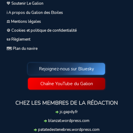
💛 Soutenir Le Galion
ℹ️ A propos du Galion des Etoiles
⚖️ Mentions légales
🍪 Cookies et politique de confidentialité
📜 Règlement
🗺️ Plan du navire
Rejoignez-nous sur Bluesky
Chaîne YouTube du Galion
CHEZ LES MEMBRES DE LA RÉDACTION
jc.gapdy.fr
blanzat.wordpress.com
patatedestenebres.wordpress.com