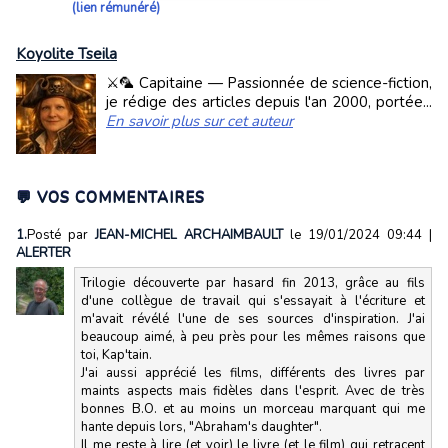
(lien rémunéré)
Koyolite Tseila
⚔️🦜 Capitaine — Passionnée de science-fiction,
je rédige des articles depuis l'an 2000, portée...
En savoir plus sur cet auteur
💬 VOS COMMENTAIRES
1.
Posté par
JEAN-MICHEL ARCHAIMBAULT
le 19/01/2024 09:44
|
ALERTER
Trilogie découverte par hasard fin 2013, grâce au fils
d'une collègue de travail qui s'essayait à l'écriture et
m'avait révélé l'une de ses sources d'inspiration. J'ai
beaucoup aimé, à peu près pour les mêmes raisons que
toi, Kap'tain.
J'ai aussi apprécié les films, différents des livres par
maints aspects mais fidèles dans l'esprit. Avec de très
bonnes B.O. et au moins un morceau marquant qui me
hante depuis lors, "Abraham's daughter".
Il me reste à lire (et voir) le livre (et le film) qui retracent