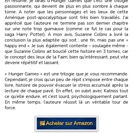
En résumé, je dirais d’Hunger Games que c’est une trilogie
passionnante, qui devient de plus en plus sombre à chaque
tome. A noter que les personnages et les lieux de cette
Amérique post-apocalyptique sont très bien travaillés. J’ai
apprécié que l’auteure ne termine pas son dernier chapitre
sur une note trop guimauve (comme ce fut le cas pour la
saga Harry Potter). A mon avis, Suzanne Collins a livré la
conclusion la plus adaptée qui soit : une fin, mais pas une «
happy end ». Je suis également contente – soulagée même -
que Suzanne Collins ait bouclé cette histoire en 3 tomes, car
le concept des Jeux de la Faim, bien qu’intéressant, peut vite
devenir répétitif et lassant.
« Hunger Games » est une trilogie que je vous recommande.
Cependant, je crois qu’un peu de répit s’impose entre chaque
livre, histoire de pouvoir évacuer le stress accumulé après la
lecture de chaque pavé. En effet, on subit avec Katniss tout
ce qu’elle endure, et c’est lourd, psychologiquement parlant.
En même temps, l’auteure réussit là un véritable tour de
force.