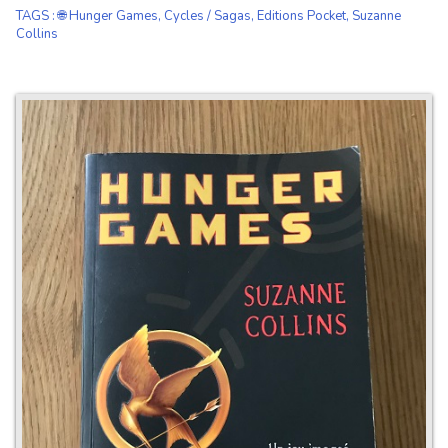
TAGS
:
🌐 Hunger Games
,
Cycles / Sagas
,
Editions Pocket
,
Suzanne
Collins