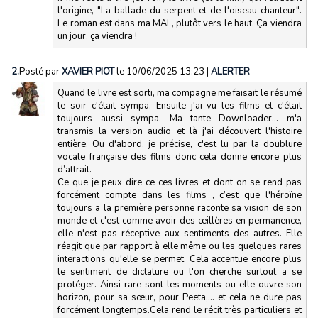
l'origine, "La ballade du serpent et de l'oiseau chanteur".
Le roman est dans ma MAL, plutôt vers le haut. Ça viendra
un jour, ça viendra !
2.
Posté par
XAVIER PIOT
le 10/06/2025 13:23
|
ALERTER
Quand le livre est sorti, ma compagne me faisait le résumé
le soir c'était sympa. Ensuite j'ai vu les films et c'était
toujours aussi sympa. Ma tante Downloader... m'a
transmis la version audio et là j'ai découvert l'histoire
entière. Ou d'abord, je précise, c'est lu par la doublure
vocale française des films donc cela donne encore plus
d’attrait.
Ce que je peux dire ce ces livres et dont on se rend pas
forcément compte dans les films , c’est que l'héroïne
toujours a la première personne raconte sa vision de son
monde et c'est comme avoir des œillères en permanence,
elle n'est pas réceptive aux sentiments des autres. Elle
réagit que par rapport à elle même ou les quelques rares
interactions qu'elle se permet. Cela accentue encore plus
le sentiment de dictature ou l'on cherche surtout a se
protéger. Ainsi rare sont les moments ou elle ouvre son
horizon, pour sa sœur, pour Peeta,... et cela ne dure pas
forcément longtemps.Cela rend le récit très particuliers et