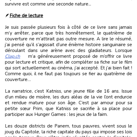
survivre est comme une seconde nature...
🪶
Fiche de lecture
Je suis passée plusieurs fois à côté de ce livre sans jamais
m’y arrêter, parce que très honnêtement, le quatrième de
couverture ne m’attirait pas outre mesure. A lire le résumé,
j’ai pensé qu’il s’agissait d’une énième histoire sanguinaire se
déroulant dans une arène avec des gladiateurs. Lorsque
Clap.ch
m’a généreusement proposé de m’offrir ce livre
pour lecture et critique, afin de compléter sa fiche sur le film
qui sort actuellement au cinéma, j’ai accepté. Et j’ai bien fait !
Comme quoi, il ne faut pas toujours se fier au quatrième de
couverture…
La narratrice, c’est Katniss, une jeune fille de 16 ans. Issue
d’un milieu de misère, les durs aléas de la vie l’ont endurcie
et rendue mature pour son âge. C’est par amour pour sa
petite sœur Prim, que Katniss se sacrifie à sa place pour
participer aux Hunger Games : les jeux de la faim.
Les douze districts de Panem, tous pauvres, vivent sous le
joug du Capitole, la riche capitale du pays qui impose ses lois