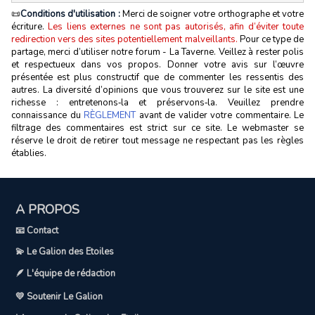
📜
Conditions d'utilisation :
Merci de soigner votre orthographe et votre
écriture.
Les liens externes ne sont pas autorisés, afin d’éviter toute
redirection vers des sites potentiellement malveillants.
Pour ce type de
partage, merci d’utiliser notre forum - La Taverne. Veillez à rester polis
et respectueux dans vos propos. Donner votre avis sur l’œuvre
présentée est plus constructif que de commenter les ressentis des
autres. La diversité d’opinions que vous trouverez sur le site est une
richesse : entretenons‑la et préservons‑la. Veuillez prendre
connaissance du
RÈGLEMENT
avant de valider votre commentaire. Le
filtrage des commentaires est strict sur ce site. Le webmaster se
réserve le droit de retirer tout message ne respectant pas les règles
établies.
A PROPOS
📧 Contact
💫 Le Galion des Etoiles
🪶 L'équipe de rédaction
💛 Soutenir Le Galion