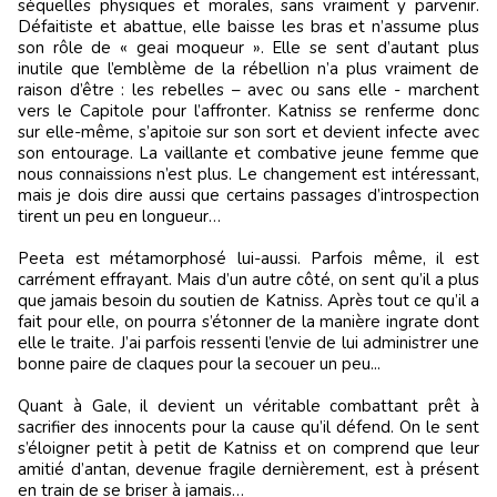
séquelles physiques et morales, sans vraiment y parvenir.
Défaitiste et abattue, elle baisse les bras et n’assume plus
son rôle de « geai moqueur ». Elle se sent d’autant plus
inutile que l’emblème de la rébellion n’a plus vraiment de
raison d’être : les rebelles – avec ou sans elle - marchent
vers le Capitole pour l’affronter. Katniss se renferme donc
sur elle-même, s’apitoie sur son sort et devient infecte avec
son entourage. La vaillante et combative jeune femme que
nous connaissions n’est plus. Le changement est intéressant,
mais je dois dire aussi que certains passages d’introspection
tirent un peu en longueur…
Peeta est métamorphosé lui-aussi. Parfois même, il est
carrément effrayant. Mais d’un autre côté, on sent qu’il a plus
que jamais besoin du soutien de Katniss. Après tout ce qu’il a
fait pour elle, on pourra s’étonner de la manière ingrate dont
elle le traite. J’ai parfois ressenti l’envie de lui administrer une
bonne paire de claques pour la secouer un peu...
Quant à Gale, il devient un véritable combattant prêt à
sacrifier des innocents pour la cause qu’il défend. On le sent
s’éloigner petit à petit de Katniss et on comprend que leur
amitié d’antan, devenue fragile dernièrement, est à présent
en train de se briser à jamais…