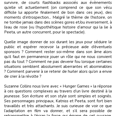
survivre, de courts flashbacks associés aux évènements
qu’elle vit actuellement (on comprend ce que son vécu
difficile lui apporte finalement de bon dans ces jeux), des
moments d’introspection... Malgré le thème de l’histoire, on
ne tombe jamais dans des scènes gores et/ou inversement, à
l’eau de rose (vu l’hypothétique histoire d’amour qui la lie à
Peeta, un autre concurrent, pour le spectacle).
Quelle image donner de soi durant les jeux pour séduire le
public et espérer recevoir la précieuse aide d’éventuels
sponsors ? Comment rester soi-même dans son âme alors
qu’il faut en permanence jouer un rôle qui ne nous convient
pas du tout ? Comment ne pas devenir fou lorsque certaines
situations semblent absolument aberrantes et abominables
? Comment parvenir à se retenir de hurler alors qu’on a envie
de crier à la révolte ?
Suzanne Collins nous livre avec « Hunger Games » la réponse
à ces questions complexes au travers d’un livre destiné à la
jeunesse. Son écriture et son style sont simples et soignés.
Ses personnages principaux, Katniss et Peeta, sont fort bien
travaillés et très attachants. Je suis curieuse de voir ce que
l’adaptation en film va donner, et s’il sera possible de
retransmettre à l’écran la force qui émane de cet ouvrage.