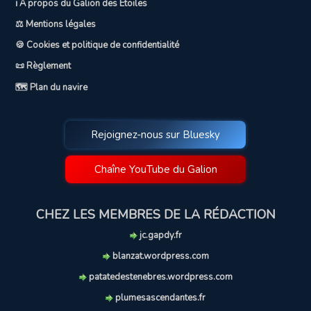
ℹ️ A propos du Galion des Etoiles
⚖️ Mentions légales
🍪 Cookies et politique de confidentialité
📜 Règlement
🗺️ Plan du navire
Rejoignez-nous sur Bluesky
Chaîne YouTube du Galion
CHEZ LES MEMBRES DE LA RÉDACTION
jc.gapdy.fr
blanzat.wordpress.com
patatedestenebres.wordpress.com
plumesascendantes.fr