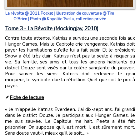
La révolte @ 2011 Pocket | Illustration de couverture @ Tim
O'Brien | Photo @ Koyolite Tseila, collection privée
Tome 3 - La Révolte (Mockingjay, 2010)
Contre toute attente, Katniss a survécu une seconde fois aux
Hunger Games. Mais le Capitole crie vengeance. Katniss doit
payer les humiliations qu'elle lui a fait subir. Et le président
Snow a été très clair: Katniss n'est pas la seule à risquer sa
vie. Sa famille, ses amis et tous les anciens habitants du
district Douze sont visés par la colère sanglante du pouvoir.
Pour sauver les siens, Katniss doit redevenir le geai
moqueur, le symbole dae la rébellion. Quel que soit le prix à
payer.
🪶
Fiche de lecture
« Je m’appelle Katniss Everdeen. J’ai dix-sept ans. J’ai grandi
dans le district Douze. Je participais aux Hunger Games. Je
me suis sauvée. Le Capitole me hait. Peeta a été fait
prisonnier. On suppose qu’il est mort. Il est sûrement mort.
Sans doute vaut-il mieux qu’il le soit… »