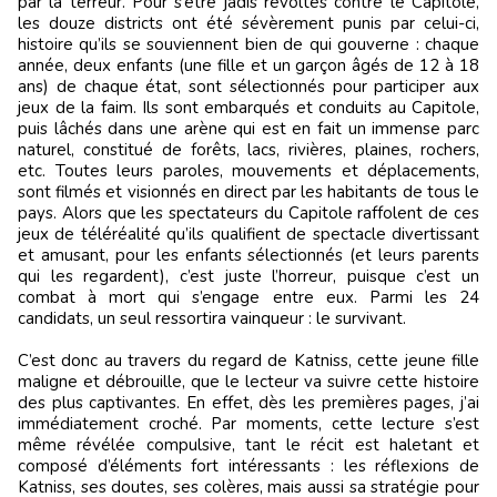
par la terreur. Pour s’être jadis révoltés contre le Capitole,
les douze districts ont été sévèrement punis par celui-ci,
histoire qu’ils se souviennent bien de qui gouverne : chaque
année, deux enfants (une fille et un garçon âgés de 12 à 18
ans) de chaque état, sont sélectionnés pour participer aux
jeux de la faim. Ils sont embarqués et conduits au Capitole,
puis lâchés dans une arène qui est en fait un immense parc
naturel, constitué de forêts, lacs, rivières, plaines, rochers,
etc. Toutes leurs paroles, mouvements et déplacements,
sont filmés et visionnés en direct par les habitants de tous le
pays. Alors que les spectateurs du Capitole raffolent de ces
jeux de téléréalité qu’ils qualifient de spectacle divertissant
et amusant, pour les enfants sélectionnés (et leurs parents
qui les regardent), c’est juste l’horreur, puisque c’est un
combat à mort qui s’engage entre eux. Parmi les 24
candidats, un seul ressortira vainqueur : le survivant.
C’est donc au travers du regard de Katniss, cette jeune fille
maligne et débrouille, que le lecteur va suivre cette histoire
des plus captivantes. En effet, dès les premières pages, j’ai
immédiatement croché. Par moments, cette lecture s’est
même révélée compulsive, tant le récit est haletant et
composé d’éléments fort intéressants : les réflexions de
Katniss, ses doutes, ses colères, mais aussi sa stratégie pour